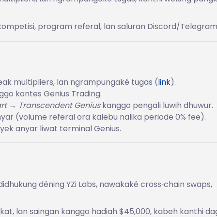
ompetisi, program referal, lan saluran Discord/Telegram
ak multipliers, lan ngrampungaké tugas (
link
).
ggo kontes Genius Trading.
rt → Transcendent Genius
kanggo pengali luwih dhuwur.
r (volume referal ora kalebu nalika periode 0% fee).
ek anyar liwat terminal Genius.
 didhukung déning YZi Labs, nawakaké cross‑chain swaps,
at, lan saingan kanggo hadiah $45,000, kabeh kanthi d