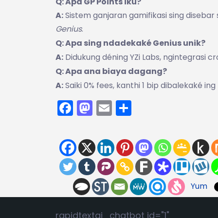
Q: Apa GP Points iku?
A:
Sistem ganjaran gamifikasi sing diseba
Genius
.
Q: Apa sing ndadekaké Genius unik?
A:
Didukung déning YZi Labs, ngintegrasi cr
Q: Apa ana biaya dagang?
A:
Saiki 0% fees, kanthi 1 bip dibalekaké i
Facebook
Mastodon
Email
Share
Yum
rapidtextai_chatbot id="1"