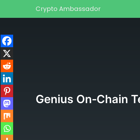
Skip to content
Crypto Ambassador
Main Navigation
Genius On‑Chain Te