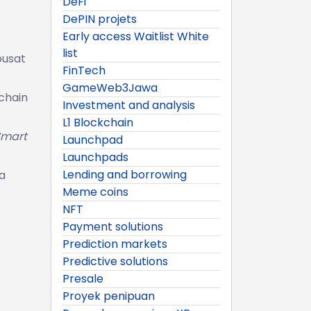
DeFi
DePIN projets
Early access Waitlist White
list
pusat
FinTech
GameWeb3Jawa
‑chain
Investment and analysis
L1 Blockchain
Smart
Launchpad
Launchpads
Lending and borrowing
a
Meme coins
NFT
Payment solutions
Prediction markets
Predictive solutions
Presale
Proyek penipuan