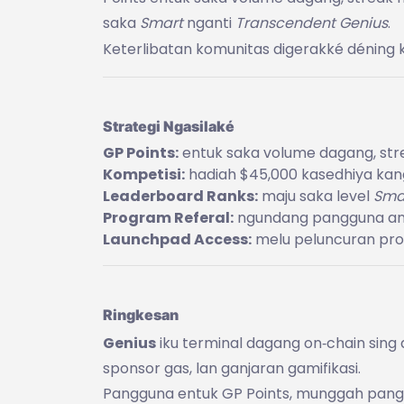
saka
Smart
nganti
Transcendent Genius
.
Keterlibatan komunitas digerakké déning k
Strategi Ngasilaké
GP Points:
entuk saka volume dagang, stre
Kompetisi:
hadiah $45,000 kasedhiya kan
Leaderboard Ranks:
maju saka level
Sma
Program Referal:
ngundang pangguna anya
Launchpad Access:
melu peluncuran proy
Ringkesan
Genius
iku terminal dagang on‑chain sing
sponsor gas, lan ganjaran gamifikasi.
Pangguna entuk GP Points, munggah pangk