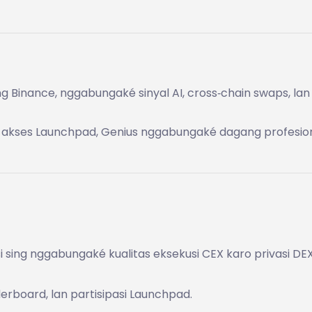
ng Binance, nggabungaké sinyal AI, cross‑chain swaps, lan
an akses Launchpad, Genius nggabungaké dagang profesio
 sing nggabungaké kualitas eksekusi CEX karo privasi DEX
erboard, lan partisipasi Launchpad.