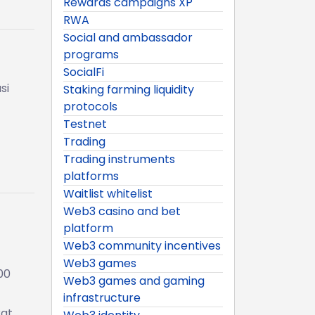
Rewards campaigns XP
RWA
Social and ambassador
programs
SocialFi
si
Staking farming liquidity
protocols
Testnet
Trading
Trading instruments
platforms
Waitlist whitelist
Web3 casino and bet
platform
Web3 community incentives
Web3 games
00
Web3 games and gaming
infrastructure
kat