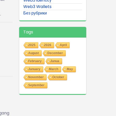
Web3 identity
Web3 Wallets
Без рубрики
.
Tags
2025
2026
April
August
December
February
Janua
January
March
May
November
October
September
agang