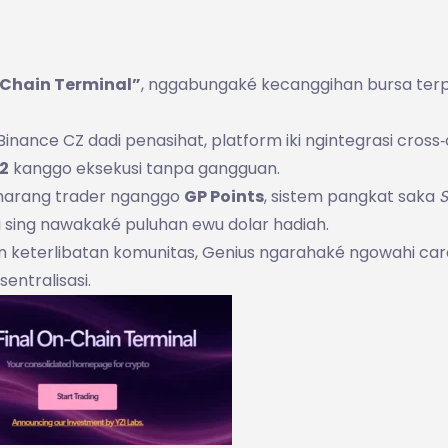
‑Chain Terminal”
, nggabungaké kecanggihan bursa ter
 Binance CZ dadi penasihat, platform iki ngintegrasi cross
02
kanggo eksekusi tanpa gangguan.
n marang trader nganggo
GP Points
, sistem pangkat saka
si sing nawakaké puluhan ewu dolar hadiah.
an keterlibatan komunitas, Genius ngarahaké ngowahi car
entralisasi.