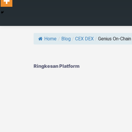
Home
/
Blog
/
CEX DEX
/
Genius On‑Chain T
Ringkesan Platform