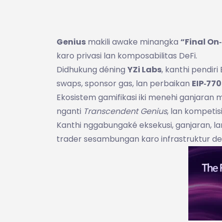
Genius
makili awake minangka
“Final On
karo privasi lan komposabilitas DeFi.
Didhukung déning
YZi Labs
, kanthi pendiri
swaps, sponsor gas, lan perbaikan
EIP‑77
Ekosistem gamifikasi iki menehi ganjara
nganti
Transcendent Genius
, lan kompeti
Kanthi nggabungaké eksekusi, ganjaran, l
trader sesambungan karo infrastruktur des