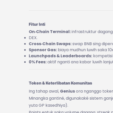
Fitur Inti
On‑Chain Terminal:
infrastruktur dagang
DEX.
Cross‑Chain Swaps:
swap BNB sing diperc
Sponsor Gas:
biaya mudhun luwih saka 10x
Launchpads & Leaderboards:
kompetisi 
0% Fees:
aktif nganti ana kabar luwih lanju
Token & Keterlibatan Komunitas
Ing tahap awal,
Genius
ora nganggo token 
Minangka gantiné, digunakaké sistem gan
yuta GP kasedhiya).
Points entuk saka volume dagang, streak 