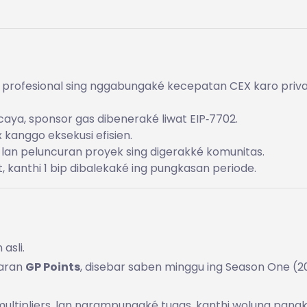
 profesional sing nggabungaké kecepatan CEX karo priva
aya, sponsor gas dibeneraké liwat EIP‑7702.
 kanggo eksekusi efisien.
lan peluncuran proyek sing digerakké komunitas.
t, kanthi 1 bip dibalekaké ing pungkasan periode.
asli.
jaran
GP Points
, disebar saben minggu ing Season One (2
multipliers, lan ngrampungaké tugas, kanthi wolung pang