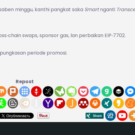
r saben minggu, kanthi pangkat saka
Smart
nganti
Transc
oss‑chain swaps, sponsor gas, lan perbaikan EIP‑7702.
ng pungkasan periode promosi.
Repost