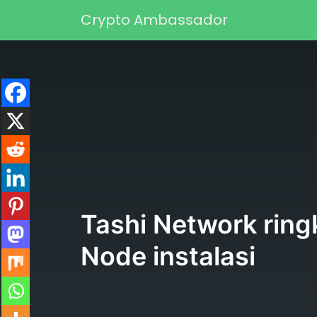
Skip to content
Crypto Ambassador
Main Navigation
Tashi Network ring
Node instalasi