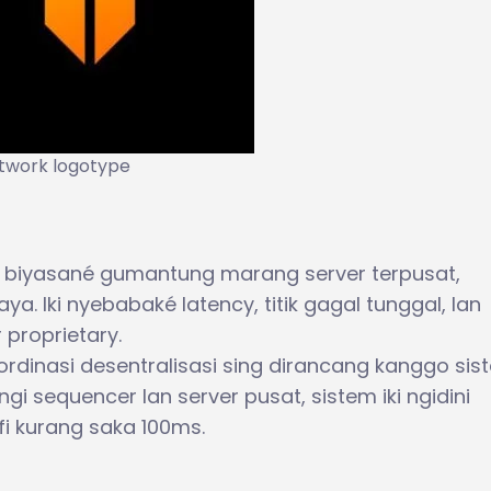
twork logotype
ter biyasané gumantung marang server terpusat,
a. Iki nyebabaké latency, titik gagal tunggal, lan
proprietary.
rdinasi desentralisasi sing dirancang kanggo sis
angi sequencer lan server pusat, sistem iki ngidini
afi kurang saka 100ms.