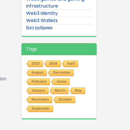
infrastructure
Web3 identity
Web3 Wallets
Без рубрики
Tags
2025
2026
April
August
December
lan
February
Janua
January
March
May
November
October
September