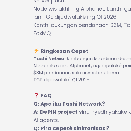
server pusat.
Node wis aktif ing Alphanet, kanthi g
lan TGE dijadwalaké ing Q1 2026.
Kanthi dukungan pendanaan $3M, Tash
FoxMQ.
Ringkesan Cepet
Tashi Network
mbangun koordinasi desent
Node mlaku ing Alphanet, ngumpulaké poin 
$3M pendanaan saka investor utama.
TGE dijadwalaké Q1 2026.
FAQ
Q: Apa iku Tashi Network?
A:
DePIN project
sing nyedhiyakake k
AI agents.
Q: Pira cepeté sinkronisasi?