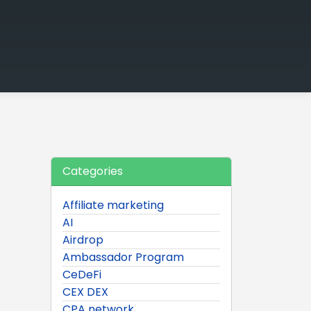
Categories
Affiliate marketing
AI
Airdrop
Ambassador Program
CeDeFi
CEX DEX
CPA network