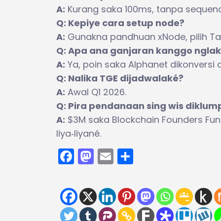
A:
Kurang saka 100ms, tanpa sequenc
Q: Kepiye cara setup node?
A:
Gunakna pandhuan xNode, pilih Tash
Q: Apa ana ganjaran kanggo ngla
A:
Ya, poin saka Alphanet dikonversi d
Q: Nalika TGE dijadwalaké?
A:
Awal Q1 2026.
Q: Pira pendanaan sing wis diklu
A:
$3M saka Blockchain Founders Fund,
liya‑liyané.
Facebook
Mastodon
Email
Share