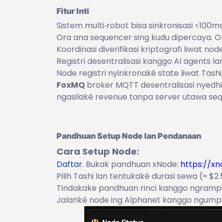
Fitur Inti
Sistem multi‑robot bisa sinkronisasi <100m
Ora ana sequencer sing kudu dipercaya. Ora
Koordinasi diverifikasi kriptografi liwat node
Registri desentralisasi kanggo AI agents 
Node registri nyinkronaké state liwat Tas
FoxMQ
broker MQTT desentralisasi nyedhiy
ngasilaké revenue tanpa server utawa se
Pandhuan Setup Node lan Pendanaan
Cara Setup Node:
Daftar
. Bukak pandhuan xNode:
https://xn
Pilih Tashi lan tentukaké durasi sewa (≈ $2.
Tindakake pandhuan rinci kanggo ngrampu
Jalanké node ing Alphanet kanggo ngumpu