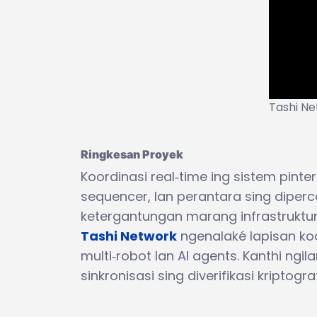
Tashi Ne
Ringkesan Proyek
Koordinasi real‑time ing sistem pin
sequencer, lan perantara sing dipercay
ketergantungan marang infrastruktur 
Tashi Network
ngenalaké lapisan koo
multi‑robot lan AI agents. Kanthi ngil
sinkronisasi sing diverifikasi kriptogr