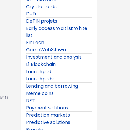
Crypto cards
DeFi
DePIN projets
Early access Waitlist White
list
FinTech
GameWeb3Jawa
Investment and analysis
L1 Blockchain
Launchpad
Launchpads
Lending and borrowing
Meme coins
tem
NFT
Payment solutions
Prediction markets
Predictive solutions
Presale