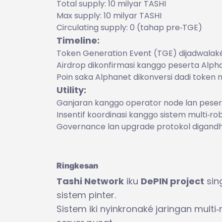
Total supply: 10 milyar TASHI
Max supply: 10 milyar TASHI
Circulating supply: 0 (tahap pre‑TGE)
Timeline:
Token Generation Event (TGE) dijadwalaké
Airdrop dikonfirmasi kanggo peserta Alph
Poin saka Alphanet dikonversi dadi token n
Utility:
Ganjaran kanggo operator node lan peserta
Insentif koordinasi kanggo sistem multi‑rob
Governance lan upgrade protokol digandh
Ringkesan
Tashi Network
iku
DePIN project
sin
sistem pinter.
Sistem iki nyinkronaké jaringan mul