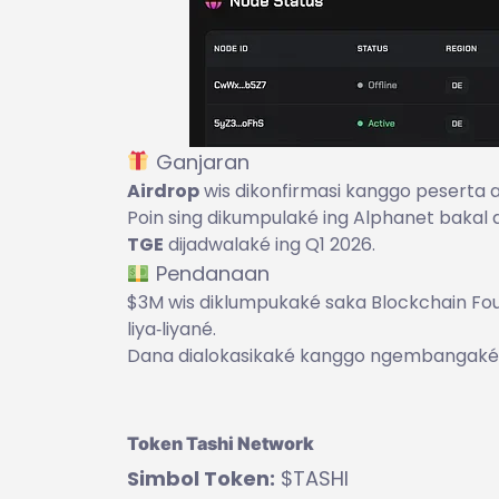
Ganjaran
Airdrop
wis dikonfirmasi kanggo peserta ak
Poin sing dikumpulaké ing Alphanet bakal d
TGE
dijadwalaké ing Q1 2026.
Pendanaan
$3M wis diklumpukaké saka Blockchain Foun
liya‑liyané.
Dana dialokasikaké kanggo ngembangaké in
Token Tashi Network
Simbol Token:
$TASHI