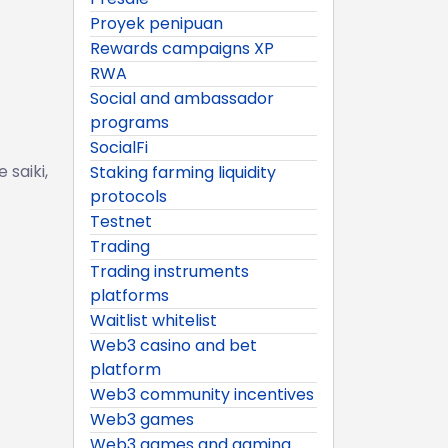
Proyek penipuan
Rewards campaigns XP
RWA
Social and ambassador
programs
SocialFi
saiki,
Staking farming liquidity
protocols
Testnet
Trading
Trading instruments
platforms
Waitlist whitelist
Web3 casino and bet
platform
Web3 community incentives
Web3 games
Web3 games and gaming