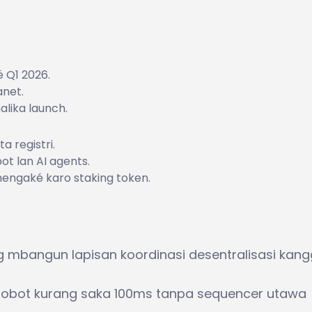
 Q1 2026.
anet.
alika launch.
 registri.
ot lan AI agents.
engaké karo staking token.
g mbangun lapisan koordinasi desentralisasi kan
ti‑robot kurang saka 100ms tanpa sequencer utawa