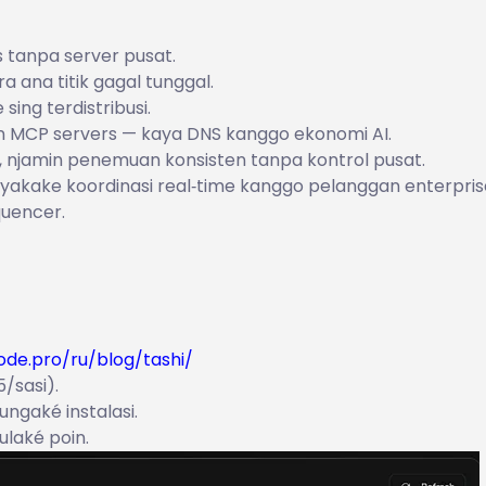
s tanpa server pusat.
 ana titik gagal tunggal.
 sing terdistribusi.
lan MCP servers — kaya DNS kanggo ekonomi AI.
hi, njamin penemuan konsisten tanpa kontrol pusat.
akake koordinasi real‑time kanggo pelanggan enterprise 
quencer.
ode.pro/ru/blog/tashi/
5/sasi).
ngaké instalasi.
laké poin.