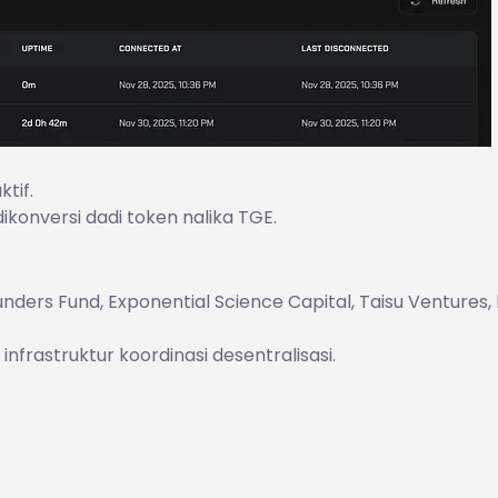
tif.
ikonversi dadi token nalika TGE.
ders Fund, Exponential Science Capital, Taisu Ventures, 
frastruktur koordinasi desentralisasi.