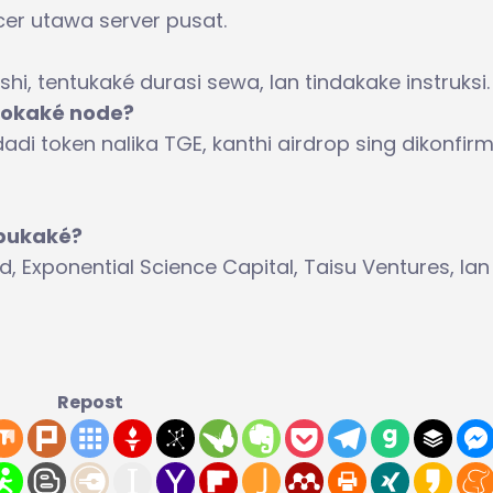
er utawa server pusat.
i, tentukaké durasi sewa, lan tindakake instruksi.
kokaké node?
adi token nalika TGE, kanthi airdrop sing dikonfirm
mpukaké?
 Exponential Science Capital, Taisu Ventures, lan
Repost