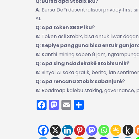
Q: Bursa apa Stobix iku?
A:
Bursa DeFi desentralisasi privacy‑firs
AI.
Q: Apa token SBXP iku?
A:
Token asli Stobix, bisa entuk liwat dagang
Q: Kepiye pangguna bisa entuk ganjar
A:
Kanthi mining saben 8 jam, ngrampungaké
Q: Apa sing ndadekaké Stobix unik?
A:
Sinyal AI saka grafik, berita, lan sentim
Q: Apa rencana Stobix sabanjuré?
A:
Roadmap kalebu staking, governance, pu
Facebook
Mastodon
Email
Share