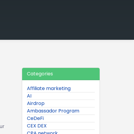
Categories
Affiliate marketing
AI
Airdrop
Ambassador Program
CeDeFi
CEX DEX
ur
CPA network