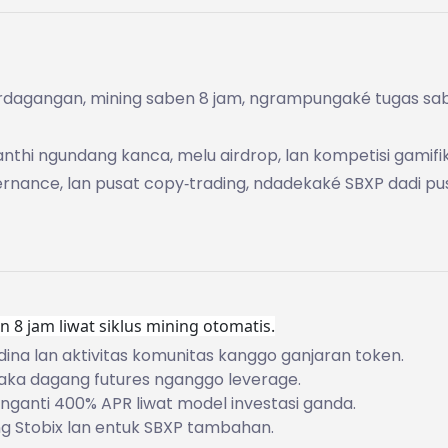
t perdagangan, mining saben 8 jam, ngrampungaké tugas sa
thi ngundang kanca, melu airdrop, lan kompetisi gamifik
rnance, lan pusat copy‑trading, ndadekaké SBXP dadi pu
 8 jam liwat siklus mining otomatis.
na lan aktivitas komunitas kanggo ganjaran token.
saka dagang futures nganggo leverage.
anti 400% APR liwat model investasi ganda.
 Stobix lan entuk SBXP tambahan.