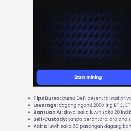
Tipe Bursa:
bursa DeFi desentralisasi priv
Leverage:
dagang nganti 200X ing BTC, ETH
Bantuan AI:
sinyal saka luwih saka 20 indik
Self‑Custody:
tanpa perantara, ora ana s
Pairs:
luwih saka 60 pasangan dagang kanthi