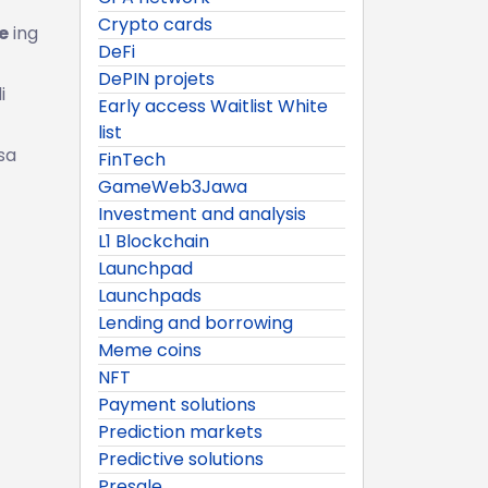
Crypto cards
e
ing
DeFi
DePIN projets
i
Early access Waitlist White
list
sa
FinTech
GameWeb3Jawa
Investment and analysis
L1 Blockchain
Launchpad
Launchpads
Lending and borrowing
Meme coins
NFT
Payment solutions
Prediction markets
Predictive solutions
Presale