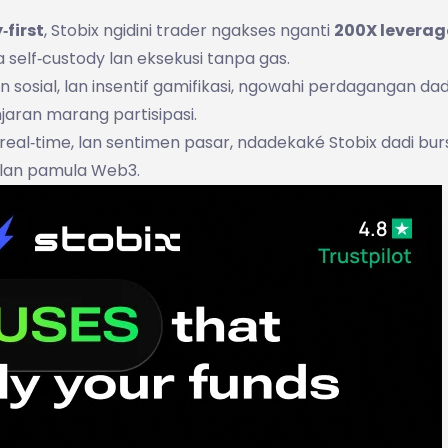
‑first
, Stobix ngidini trader ngakses nganti
200X leverag
 self‑custody lan eksekusi tanpa gas.
 sosial, lan insentif gamifikasi, ngowahi perdagangan dad
jaran marang partisipasi.
ta real‑time, lan sentimen pasar, ndadekaké Stobix dadi bur
 lan pamula Web3.