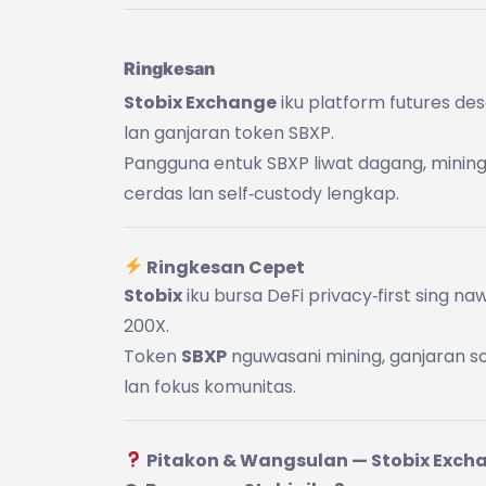
Ringkesan
Stobix Exchange
iku platform futures de
lan ganjaran token SBXP.
Pangguna entuk SBXP liwat dagang, mining, 
cerdas lan self‑custody lengkap.
Ringkesan Cepet
Stobix
iku bursa DeFi privacy‑first sing 
200X.
Token
SBXP
nguwasani mining, ganjaran so
lan fokus komunitas.
Pitakon & Wangsulan — Stobix Exch