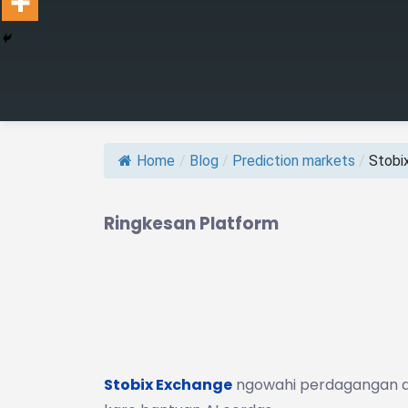
Home
/
Blog
/
Prediction markets
/
Stobix
Ringkesan Platform
Stobix Exchange
ngowahi perdagangan de