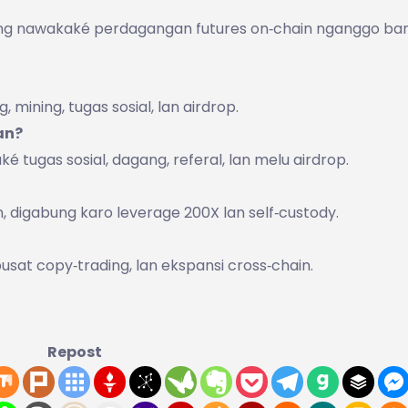
t sing nawakaké perdagangan futures on‑chain nganggo ba
, mining, tugas sosial, lan airdrop.
an?
 tugas sosial, dagang, referal, lan melu airdrop.
en, digabung karo leverage 200X lan self‑custody.
sat copy‑trading, lan ekspansi cross‑chain.
Repost