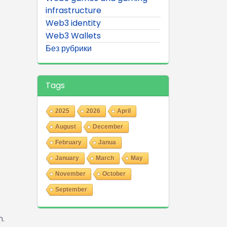
infrastructure
Web3 identity
Web3 Wallets
Без рубрики
Tags
2025
2026
April
August
December
February
Janua
January
March
May
November
October
September
n.