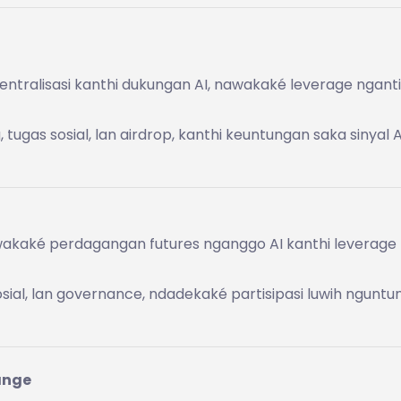
sentralisasi kanthi dukungan AI, nawakaké leverage ngant
tugas sosial, lan airdrop, kanthi keuntungan saka sinyal A
nawakaké perdagangan futures nganggo AI kanthi leverage
sial, lan governance, ndadekaké partisipasi luwih ngunt
ange