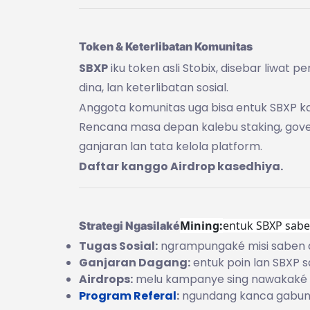
Token & Keterlibatan Komunitas
SBXP
iku token asli Stobix, disebar liwa
dina, lan keterlibatan sosial.
Anggota komunitas uga bisa entuk SBXP kan
Rencana masa depan kalebu staking, gove
ganjaran lan tata kelola platform.
Daftar kanggo Airdrop kasedhiya.
Mining:
entuk SBXP saben
Strategi Ngasilaké
Tugas Sosial:
ngrampungaké misi saben di
Ganjaran Dagang:
entuk poin lan SBXP 
Airdrops:
melu kampanye sing nawakaké ng
Program Referal
:
ngundang kanca gabung