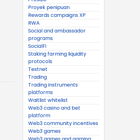
Proyek penipuan
Rewards campaigns XP
RWA
Social and ambassador
programs
SocialFi
Staking farming liquidity
protocols
Testnet
Trading
Trading instruments
platforms
Waitlist whitelist
Web3 casino and bet
platform
Web3 community incentives
Web3 games
Web3 games and gaming