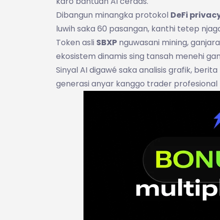
karo bantuan AI cerdas.
Dibangun minangka protokol
DeFi privacy
luwih saka 60 pasangan, kanthi tetep njaga
Token asli
SBXP
nguwasani mining, ganjaran
ekosistem dinamis sing tansah menehi gan
Sinyal AI digawé saka analisis grafik, beri
generasi anyar kanggo trader profesional