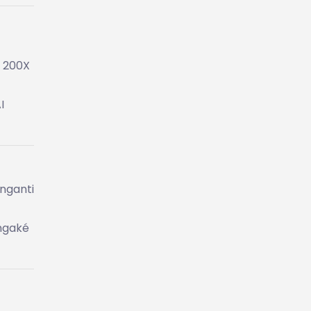
i 200X
I
 nganti
ungaké