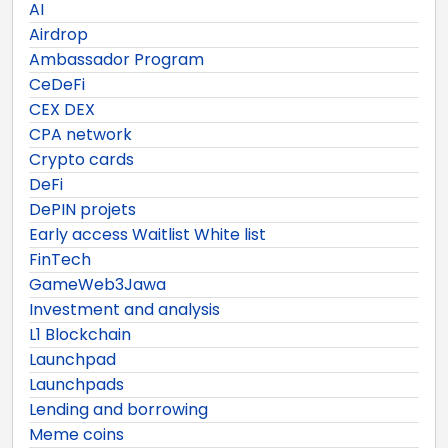
AI
Airdrop
Ambassador Program
CeDeFi
CEX DEX
CPA network
Crypto cards
DeFi
DePIN projets
Early access Waitlist White list
FinTech
GameWeb3Jawa
Investment and analysis
L1 Blockchain
Launchpad
Launchpads
Lending and borrowing
Meme coins