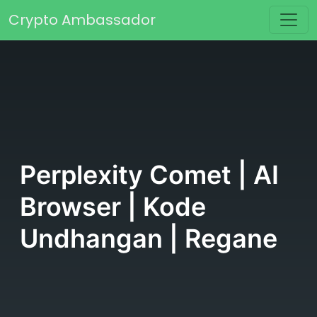
Skip to content
Crypto Ambassador
Main Navigation
Perplexity Comet | AI
Browser | Kode
Undhangan | Regane