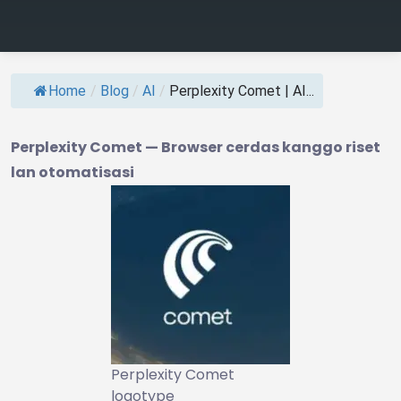
Home
/
Blog
/
AI
/
Perplexity Comet | AI...
Perplexity Comet — Browser cerdas kanggo riset
lan otomatisasi
Perplexity Comet
logotype