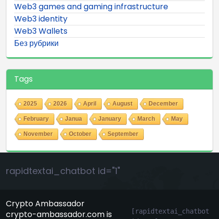
Web3 games and gaming infrastructure
Web3 identity
Web3 Wallets
Без рубрики
Tags
2025
2026
April
August
December
February
Janua
January
March
May
November
October
September
rapidtextai_chatbot id="1"
Crypto Ambassador
[rapidtextai_chatbot 
crypto-ambassador.com is