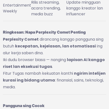
Rilis streaming,
Update mingguan
Entertainment
acara trending,
kanggo kreator lan
Weekly
media buzz
influencer
Ringkesan: Napa Perplexity Comet Penting
Perplexity Comet
dirancang kanggo pangguna sing
butuh
kecepatan, kejelasan, lan otomatisasi
ing
alur kerja saben dina.
Iki dudu browser biasa — nanging
lapisan AI kanggo
riset lan eksekusi tugas
.
Fitur Tugas nambah kekuatan kanthi
ngirim intelijen
kurasi ing bidang utama
: finansial, sains, teknologi,
media.
Pangguna sing Cocok