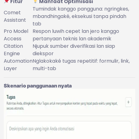
Fitur
Manfaat Optimisasi
Tumindak kanggo pangguna: ngringkes,
Comet
mbandhingaké, eksekusi tanpa pindah
Assistant
tab
Pro Model
Respon luwih cepet lan jero kanggo
Access
pertanyaan teknis lan akademik
Citation
Njupuk sumber diverifikasi lan siap
Engine
diekspor
Automation
Nglakokaké tugas repetitif: formulir, link,
Layer
multi-tab
Skenario panggunaan nyata