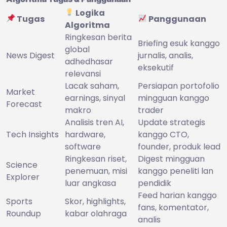
Logika
Tugas
Panggunaan
Algoritma
Ringkesan berita
Briefing esuk kanggo
global
News Digest
jurnalis, analis,
adhedhasar
eksekutif
relevansi
Lacak saham,
Persiapan portofolio
Market
earnings, sinyal
mingguan kanggo
Forecast
makro
trader
Analisis tren AI,
Update strategis
Tech Insights
hardware,
kanggo CTO,
software
founder, produk lead
Ringkesan riset,
Digest mingguan
Science
penemuan, misi
kanggo peneliti lan
Explorer
luar angkasa
pendidik
Feed harian kanggo
Sports
Skor, highlights,
fans, komentator,
Roundup
kabar olahraga
analis