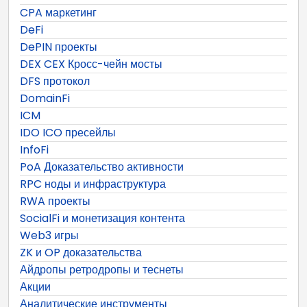
CPA маркетинг
DeFi
DePIN проекты
DEX CEX Кросс-чейн мосты
DFS протокол
DomainFi
ICM
IDO ICO пресейлы
InfoFi
PoA Доказательство активности
RPC ноды и инфраструктура
RWA проекты
SocialFi и монетизация контента
Web3 игры
ZK и OP доказательства
Айдропы ретродропы и теснеты
Акции
Аналитические инструменты