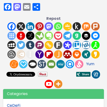
Facebook
Mastodon
Email
Отправить
Repost
Yum
Categories
CeDeFi