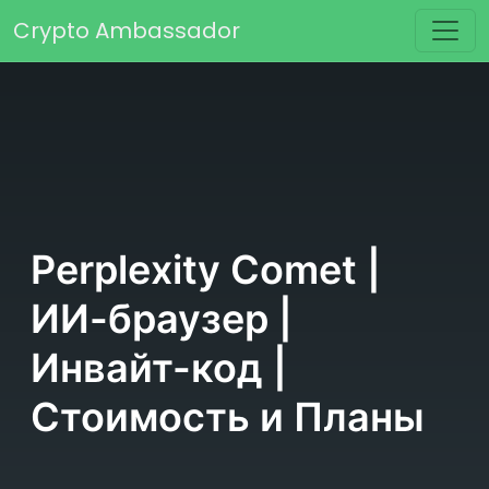
Перейти к содержимому
Crypto Ambassador
Основная навигация
Perplexity Comet |
ИИ-браузер |
Инвайт-код |
Стоимость и Планы