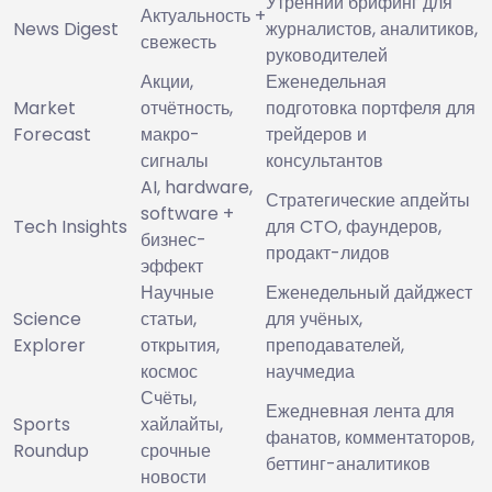
Утренний брифинг для
Актуальность +
News Digest
журналистов, аналитиков,
свежесть
руководителей
Акции,
Еженедельная
Market
отчётность,
подготовка портфеля для
Forecast
макро-
трейдеров и
сигналы
консультантов
AI, hardware,
Стратегические апдейты
software +
Tech Insights
для CTO, фаундеров,
бизнес-
продакт-лидов
эффект
Научные
Еженедельный дайджест
Science
статьи,
для учёных,
Explorer
открытия,
преподавателей,
космос
научмедиа
Счёты,
Ежедневная лента для
Sports
хайлайты,
фанатов, комментаторов,
Roundup
срочные
беттинг-аналитиков
новости