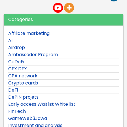
Categories
Affiliate marketing
AI
Airdrop
Ambassador Program
CeDeFi
CEX DEX
CPA network
Crypto cards
DeFi
DePIN projets
Early access Waitlist White list
FinTech
GameWeb3Jawa
Investment and analysis