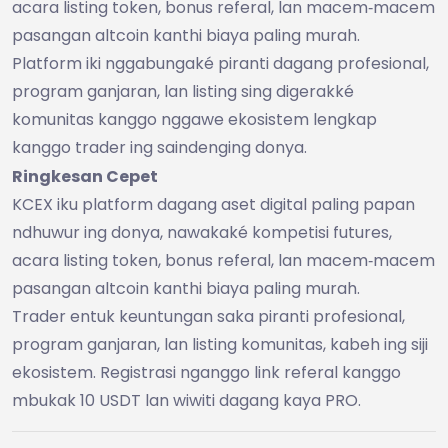
acara listing token, bonus referal, lan macem‑macem
pasangan altcoin kanthi biaya paling murah.
Platform iki nggabungaké piranti dagang profesional,
program ganjaran, lan listing sing digerakké
komunitas kanggo nggawe ekosistem lengkap
kanggo trader ing saindenging donya.
Ringkesan Cepet
KCEX iku platform dagang aset digital paling papan
ndhuwur ing donya, nawakaké kompetisi futures,
acara listing token, bonus referal, lan macem‑macem
pasangan altcoin kanthi biaya paling murah.
Trader entuk keuntungan saka piranti profesional,
program ganjaran, lan listing komunitas, kabeh ing siji
ekosistem. Registrasi nganggo link referal kanggo
mbukak 10 USDT lan wiwiti dagang kaya PRO.