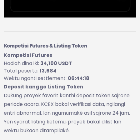
Kompetisi Futures & Listing Token
Kompetisi Futures
Hadiah dina iki:
34,100 USDT
Total peserta:
13,684
Wektu nganti settlement:
06:44:18
Deposit kanggo Listing Token
Dukung proyek favorit kanthi deposit token sajrone
periode acara. KCEX bakal verifikasi data, ngilangi
entri abnormal, lan ngumumaké asil sajrone 24 jam.
Yen syarat listing ketemu, proyek bakal dilist lan
wektu bukaan ditampilaké.