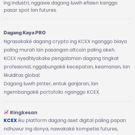
ing industri, nggawe dagang luwih efisien kanggo
pasar spot lan futures.
Dagang Kaya PRO
Ngrasakaké dagang crypto ing KCEX nganggo biaya
paling murah lan pasangan altcoin paling akeh.
KCEX nyedhiyakake pengalaman dagang tingkat
profesional, nggabungaké kecepatan, keamanan, lan
likuiditas global.
Dagang luwih pinter, entuk ganjaran, lan
ngembangaké portofolio nganggo KCEX.
Ringkesan
KCEX
iku platform dagang aset digital paling papan
ndhuwur ing donya, nawakaké kompetisi futures,