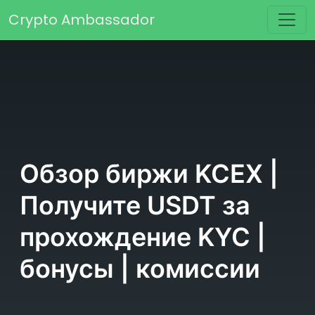
Перейти к содержимому
Crypto Ambassador
Основная навигация
Обзор биржи KCEX |
Получите USDT за
прохождение KYC |
бонусы | комиссии