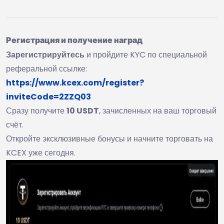
Регистрация и получение наград
Зарегистрируйтесь
и пройдите KYC по специальной
реферальной ссылке:
https://www.kcex.com/register?
inviteCode=2ZZQ03
Сразу получите
10 USDT
, зачисленных на ваш торговый
счёт.
Откройте эксклюзивные бонусы и начните торговать на
KCEX уже сегодня.