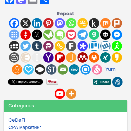
Repost
Yum
Categories
CeDeFi
CPA маркетинг