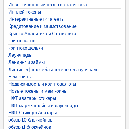
Инвестиционный обзор и статистика
Инплей токены
Интерактивные IP-агенты
Кредитование и заимствование
Крипто Аналитика и Статистика
крипто карти
криптокошельки
Лаунчпады
Лендинг и займы
Листинги | пресейлы токенов и лаунчпады
мем коины
Недвижимость и криптовалюты
Новые токены и мем коины
НФТ аватары стикеры
НФТ маркетплейсы и лаунчпады
НФТ Стикери Аватары
обзор L0 блокчейнов
обзор L1 блокчейнов