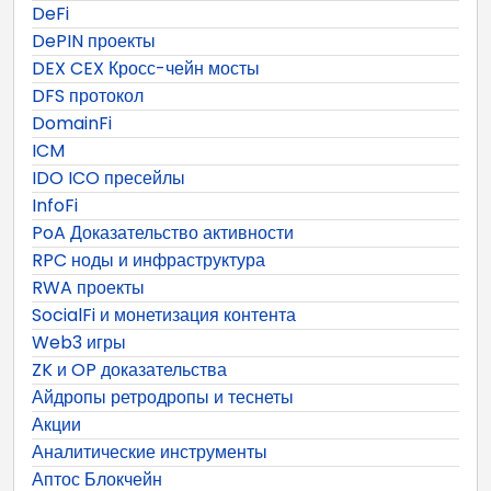
DeFi
DePIN проекты
DEX CEX Кросс-чейн мосты
DFS протокол
DomainFi
ICM
IDO ICO пресейлы
InfoFi
PoA Доказательство активности
RPC ноды и инфраструктура
RWA проекты
SocialFi и монетизация контента
Web3 игры
ZK и OP доказательства
Айдропы ретродропы и теснеты
Акции
Аналитические инструменты
Аптос Блокчейн