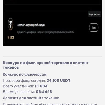
Конкурс по фьючерсной торговле и листинг
токенов
Конкурс по фьючерсам
Призовой фонд сегодня:
34,100 USDT
Всего участников:
13,684
Время до расчёта:
06:44:18
Депозит для листинга токенов
Поддержите любимый проект, внеся токены в период