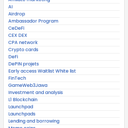
AI
Airdrop
Ambassador Program
CeDeFi
CEX DEX
CPA network
Crypto cards
DeFi
DePIN projets
Early access Waitlist White list
FinTech
GameWeb3Jawa
Investment and analysis
L1 Blockchain
Launchpad
Launchpads
Lending and borrowing