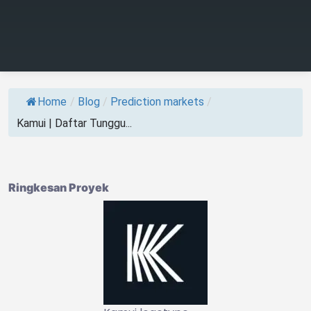
Home
/
Blog
/
Prediction markets
/
Kamui | Daftar Tunggu...
Ringkesan Proyek