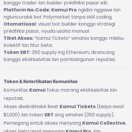
kanggo trader lan builder prédhiksi pasar elit.
Platform No‑Code:
Kamui Pro
ngidini nggawe lan
ngluncuraké bot Polymarket tanpa skill coding.
Otomatisasi:
visual bot builder kanggo strategi
prédhiksi pasar, nyuda usaha manual.
Tiket Akses:
“Kamui Tickets” winates kanggo mlebu
kolektif lan fitur beta.
Token SBT:
350 supply ing Ethereum, dirancang
kanggo eksklusivitas lan pambangunan reputasi.
Token & Keterlibatan Komunitas
Komunitas
Kamui
fokus marang eksklusivitas lan
reputasi.
Akses diwènèhaké liwat
Kamui Tickets
(biaya awal:
$1,000) lan token
SBT
sing winates (350 supply).
Pemegang entuk akses menyang
Kamui Collective
,
akses beta awal menyang
Kamui Pro
, lan