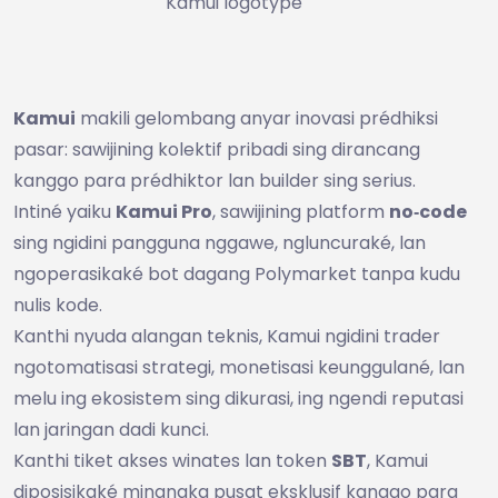
Kamui logotype
Kamui
makili gelombang anyar inovasi prédhiksi
pasar: sawijining kolektif pribadi sing dirancang
kanggo para prédhiktor lan builder sing serius.
Intiné yaiku
Kamui Pro
, sawijining platform
no‑code
sing ngidini pangguna nggawe, ngluncuraké, lan
ngoperasikaké bot dagang Polymarket tanpa kudu
nulis kode.
Kanthi nyuda alangan teknis, Kamui ngidini trader
ngotomatisasi strategi, monetisasi keunggulané, lan
melu ing ekosistem sing dikurasi, ing ngendi reputasi
lan jaringan dadi kunci.
Kanthi tiket akses winates lan token
SBT
, Kamui
diposisikaké minangka pusat eksklusif kanggo para