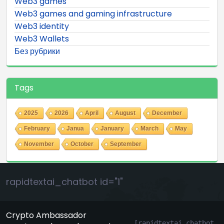
Web3 games
Web3 games and gaming infrastructure
Web3 identity
Web3 Wallets
Без рубрики
Tags
2025
2026
April
August
December
February
Janua
January
March
May
November
October
September
rapidtextai_chatbot id="1"
Crypto Ambassador
[rapidtextai_chatbot 