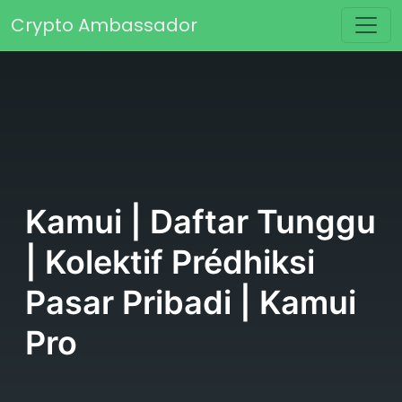
Skip to content
Crypto Ambassador
Main Navigation
Kamui | Daftar Tunggu
| Kolektif Prédhiksi
Pasar Pribadi | Kamui
Pro