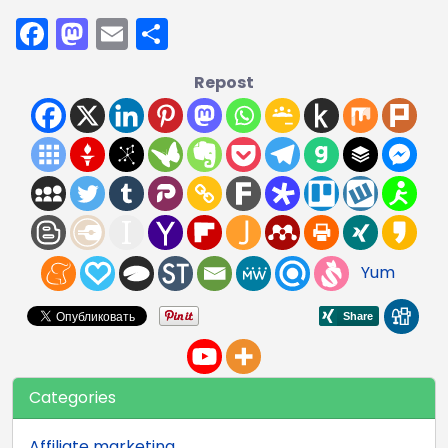
Facebook
Mastodon
Email
Share
Repost
Yum
Categories
Affiliate marketing