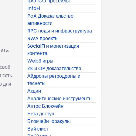
IDO ICO пресейлы
InfoFi
PoA Доказательство
активности
RPC ноды и инфраструктура
RWA проекты
SocialFi и монетизация
ать,
контента
Web3 игры
 своё
ZK и OP доказательства
 сеть.
Айдропы ретродропы и
теснеты
р для
Акции
Аналитические инструменты
Аптос Блокчейн
Бета доступ
Блокчейн-оракулы
Вайтлист