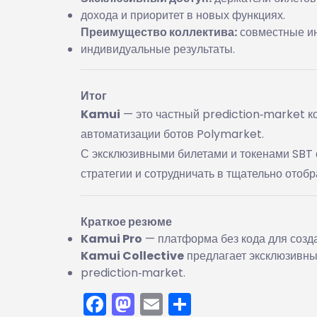
дохода и приоритет в новых функциях.
Преимущество коллектива:
совместные ин
индивидуальные результаты.
Итог
Kamui
— это частный prediction‑market к
автоматизации ботов Polymarket.
С эксклюзивными билетами и токенами SBT 
стратегии и сотрудничать в тщательно отобр
Краткое резюме
Kamui Pro
— платформа без кода для созд
Kamui Collective
предлагает эксклюзивный
prediction‑market.
Facebook
Mastodon
Email
Отправить