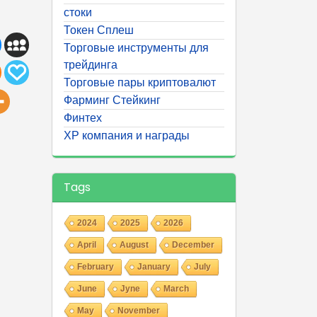
стоки
Токен Сплеш
Торговые инструменты для
трейдинга
Торговые пары криптовалют
Фарминг Стейкинг
Финтех
ХР компания и награды
Tags
2024
2025
2026
April
August
December
February
January
July
June
Jyne
March
May
November