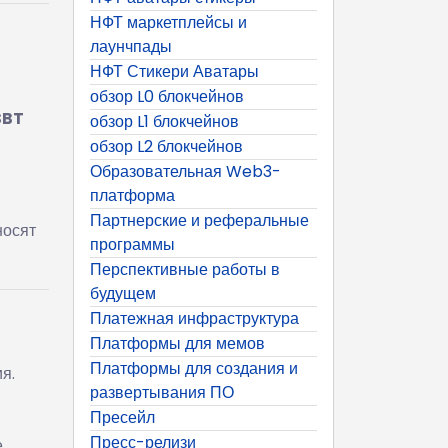
НФТ маркетплейсы и
лаунчпады
НФТ Стикери Аватары
обзор L0 блокчейнов
SBT
обзор L1 блокчейнов
обзор L2 блокчейнов
Образовательная Web3-
платформа
Партнерские и реферальные
носят
программы
Перспективные работы в
будущем
Платежная инфраструктура
Платформы для мемов
Платформы для создания и
я.
развертывания ПО
Пресейл
Пресс-релизи
е