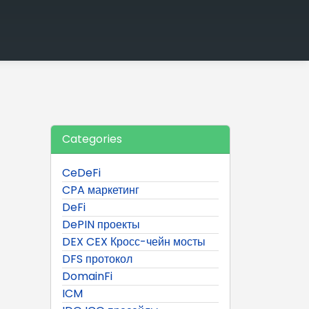
Categories
CeDeFi
CPA маркетинг
DeFi
DePIN проекты
DEX CEX Кросс-чейн мосты
DFS протокол
DomainFi
ICM