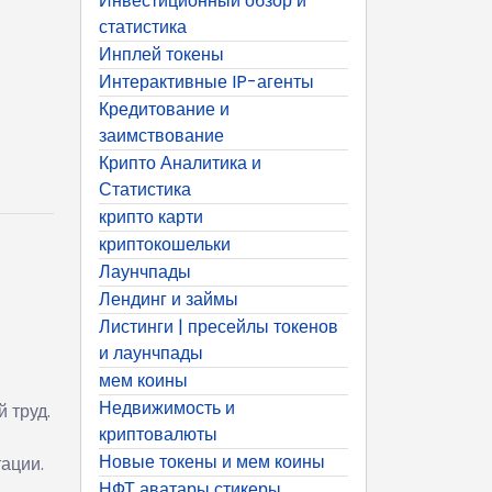
Инвестиционный обзор и
статистика
Инплей токены
Интерактивные IP-агенты
Кредитование и
заимствование
Крипто Аналитика и
Статистика
крипто карти
криптокошельки
Лаунчпады
Лендинг и займы
Листинги | пресейлы токенов
и лаунчпады
мем коины
Недвижимость и
 труд.
криптовалюты
Новые токены и мем коины
ации.
НФТ аватары стикеры