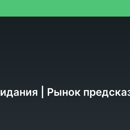
я
идания | Рынок предсказ