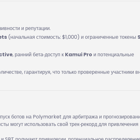
зивности и репутации.
ets
(начальная стоимость: $1,000) и ограниченные токены
ctive
, ранний бета‑доступ к
Kamui Pro
и потенциальные
количестве, гарантируя, что только проверенные участники в
пуск ботов на Polymarket для арбитража и прогнозировани
сты могут использовать свой трек‑рекорд для привлечения
 и SBT получают привилегии, потенциальное распределени