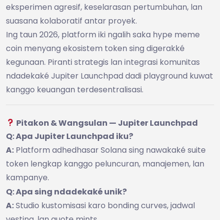
eksperimen agresif, keselarasan pertumbuhan, lan
suasana kolaboratif antar proyek.
Ing taun 2026, platform iki ngalih saka hype meme
coin menyang ekosistem token sing digerakké
kegunaan. Piranti strategis lan integrasi komunitas
ndadekaké Jupiter Launchpad dadi playground kuwat
kanggo keuangan terdesentralisasi.
Pitakon & Wangsulan — Jupiter Launchpad
Q: Apa Jupiter Launchpad iku?
A:
Platform adhedhasar Solana sing nawakaké suite
token lengkap kanggo peluncuran, manajemen, lan
kampanye.
Q: Apa sing ndadekaké unik?
A:
Studio kustomisasi karo bonding curves, jadwal
vesting, lan quote mints.