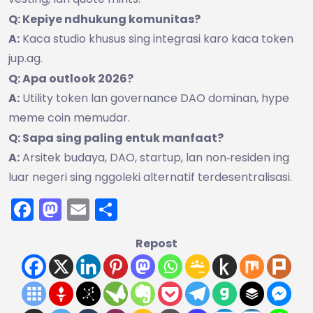
Q: Kepiye ndhukung komunitas?
A:
Kaca studio khusus sing integrasi karo kaca token
jup.ag.
Q: Apa outlook 2026?
A:
Utility token lan governance DAO dominan, hype
meme coin memudar.
Q: Sapa sing paling entuk manfaat?
A:
Arsitek budaya, DAO, startup, lan non‑residen ing
luar negeri sing nggoleki alternatif terdesentralisasi.
Facebook
Mastodon
Email
Share
Repost