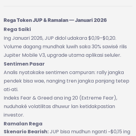
Rega Token JUP & Ramalan — Januari 2026
Rega Saiki
Ing Januari 2026, JUP didol udakara $0,19–$0,20.
Volume dagang mundhak luwih saka 30% sawisé rilis
Jupiter Mobile V3, upgrade utama aplikasi seluler.
Sentimen Pasar
Analis nyatakake sentimen campuran: rally jangka
pendek bisa wae, nanging tren jangka panjang tetep
ati‑ati.
Indeks Fear & Greed ana ing 20 (Extreme Fear),
nuduhaké volatilitas dhuwur lan ketidakpastian
investor.
Ramalan Rega
Skenario Bearish:
JUP bisa mudhun nganti ~$0,15 ing