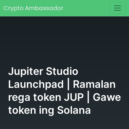
Skip to content
Crypto Ambassador
Main Navigation
Jupiter Studio
Launchpad | Ramalan
rega token JUP | Gawe
token ing Solana