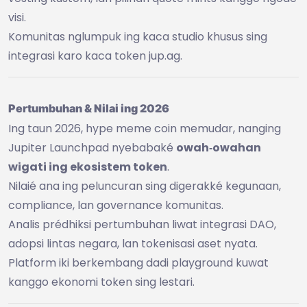
visi.
Komunitas nglumpuk ing kaca studio khusus sing
integrasi karo kaca token jup.ag.
Pertumbuhan & Nilai ing 2026
Ing taun 2026, hype meme coin memudar, nanging
Jupiter Launchpad nyebabaké
owah‑owahan
wigati ing ekosistem token
.
Nilaié ana ing peluncuran sing digerakké kegunaan,
compliance, lan governance komunitas.
Analis prédhiksi pertumbuhan liwat integrasi DAO,
adopsi lintas negara, lan tokenisasi aset nyata.
Platform iki berkembang dadi playground kuwat
kanggo ekonomi token sing lestari.