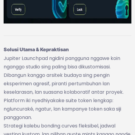
Solusi Utama & Kepraktisan
Jupiter Launchpad ngidini pangguna nggawe koin
nganggo studio sing paling bisa dikustomisasi.
Dibangun kanggo arsitek budaya sing pengin
eksperimen agresif, piranti pertumbuhan lan
keselarasan, lan suasana kolaboratif antar proyek.
Platform iki nyedhiyakake suite token lengkap:
ngluncuraké, ngatur, lan kampanye token saka siji
panggonan.
Strategi kalebu bonding curves fleksibel, jadwal
vesting kustom, lan pilihan quote mints kanggo ngode