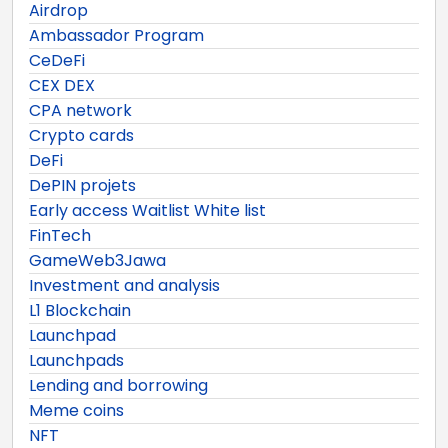
Airdrop
Ambassador Program
CeDeFi
CEX DEX
CPA network
Crypto cards
DeFi
DePIN projets
Early access Waitlist White list
FinTech
GameWeb3Jawa
Investment and analysis
L1 Blockchain
Launchpad
Launchpads
Lending and borrowing
Meme coins
NFT