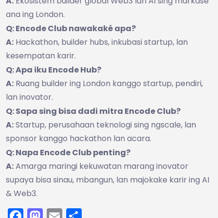
A:
Ekosistem builder global Web3 lan AI sing markasé
ana ing London.
Q: Encode Club nawakaké apa?
A:
Hackathon, builder hubs, inkubasi startup, lan
kesempatan karir.
Q: Apa iku Encode Hub?
A:
Ruang builder ing London kanggo startup, pendiri,
lan inovator.
Q: Sapa sing bisa dadi mitra Encode Club?
A:
Startup, perusahaan teknologi sing ngscale, lan
sponsor kanggo hackathon lan acara.
Q: Napa Encode Club penting?
A:
Amarga maringi kekuwatan marang inovator
supaya bisa sinau, mbangun, lan majokake karir ing AI
& Web3.
Facebook
Mastodon
Email
Share