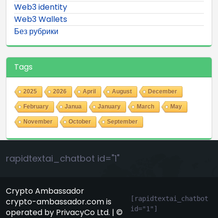
Web3 identity
Web3 Wallets
Без рубрики
Tags
2025
2026
April
August
December
February
Janua
January
March
May
November
October
September
rapidtextai_chatbot id="1"
Crypto Ambassador
[rapidtextai_chatbot 
crypto-ambassador.com is
id="1"]
operated by PrivacyCo Ltd. | ©
GeekyBot