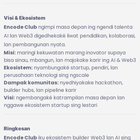
Visi & Ekosistem
Encode Club
ngimpi masa depan ing ngendi talenta
AI lan Web3 digedhekaké liwat pendidikan, kolaborasi,
lan pembangunan nyata.
Misi:
maringi kekuwatan marang inovator supaya
bisa sinau, mbangun, lan majokake karir ing AI & Web3
Ekosistem:
nyambungaké startup, pendiri, lan
perusahaan teknologi sing ngscale
Dampak komunitas:
nyedhiyakake hackathon,
builder hubs, lan pipeline karir
Visi:
ngembangaké katrampilan masa depan lan
nggawe ekosistem startup sing lestari
Ringkesan
Encode Club
iku ekosistem builder Web3 lan AI sing