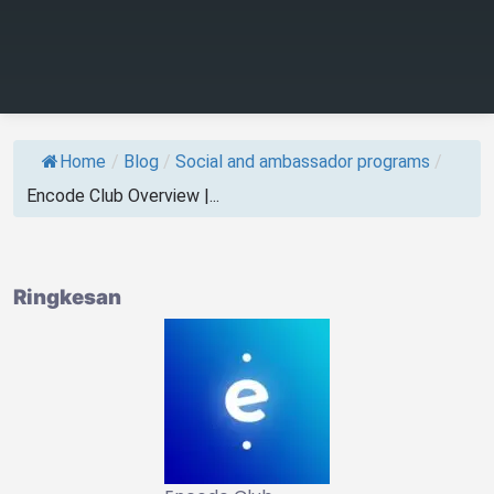
Home
/
Blog
/
Social and ambassador programs
/
Encode Club Overview |...
Ringkesan