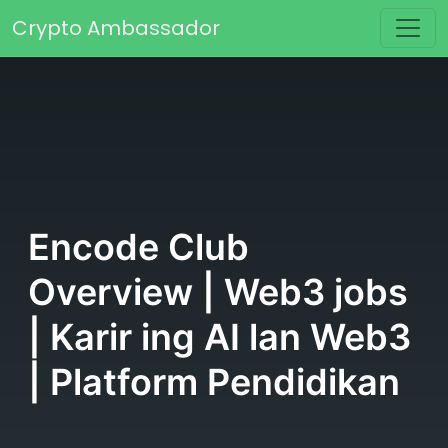
Skip to content
Crypto Ambassador
Main Navigation
Encode Club
Overview | Web3 jobs
| Karir ing AI lan Web3
| Platform Pendidikan