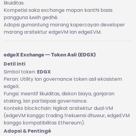
likuiditas.
Kompetisi saka exchange mapan kanthi basis
pangguna luwih gedhé.
Adopsi gumantung marang kapercayan developer
marang arsitektur edgeVM lan edgeEVM.
edgeX Exchange — Token Asli (EDGX)
Detil inti
Simbol token:
EDGX
Peran: Utility lan governance token asli ekosistem
edgeX.
Fungsi: Insentif likuiditas, diskon biaya, ganjaran
staking, lan partisipasi governance.
Konteks blockchain: Ngikat arsitektur dual‑VM
(edgeVM kanggo trading frekuensi dhuwur, edgeEVM
kanggo kompatibilitas Ethereum).
Adopsi & Pentingé