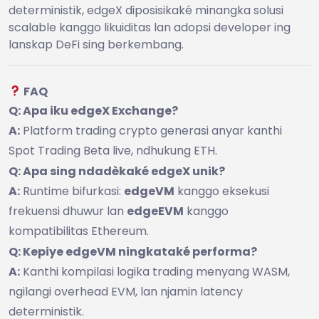
deterministik, edgeX diposisikaké minangka solusi
scalable kanggo likuiditas lan adopsi developer ing
lanskap DeFi sing berkembang.
FAQ
Q: Apa iku edgeX Exchange?
A:
Platform trading crypto generasi anyar kanthi
Spot Trading Beta live, ndhukung ETH.
Q: Apa sing ndadèkaké edgeX unik?
A:
Runtime bifurkasi:
edgeVM
kanggo eksekusi
frekuensi dhuwur lan
edgeEVM
kanggo
kompatibilitas Ethereum.
Q: Kepiye edgeVM ningkataké performa?
A:
Kanthi kompilasi logika trading menyang WASM,
ngilangi overhead EVM, lan njamin latency
deterministik.