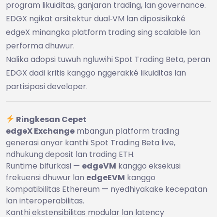
program likuiditas, ganjaran trading, lan governance.
EDGX ngikat arsitektur dual‑VM lan diposisikaké
edgeX minangka platform trading sing scalable lan
performa dhuwur.
Nalika adopsi tuwuh ngluwihi Spot Trading Beta, peran
EDGX dadi kritis kanggo nggerakké likuiditas lan
partisipasi developer.
Ringkesan Cepet
edgeX Exchange
mbangun platform trading
generasi anyar kanthi Spot Trading Beta live,
ndhukung deposit lan trading ETH.
Runtime bifurkasi —
edgeVM
kanggo eksekusi
frekuensi dhuwur lan
edgeEVM
kanggo
kompatibilitas Ethereum — nyedhiyakake kecepatan
lan interoperabilitas.
Kanthi ekstensibilitas modular lan latency