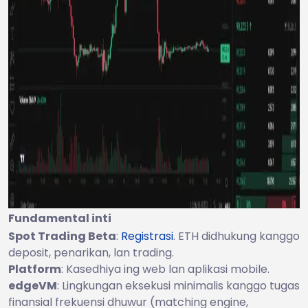
Fundamental inti
Spot Trading Beta
:
Registrasi
. ETH didhukung kanggo
deposit, penarikan, lan trading.
Platform
: Kasedhiya ing web lan aplikasi mobile.
edgeVM
: Lingkungan eksekusi minimalis kanggo tugas
finansial frekuensi dhuwur (matching engine,