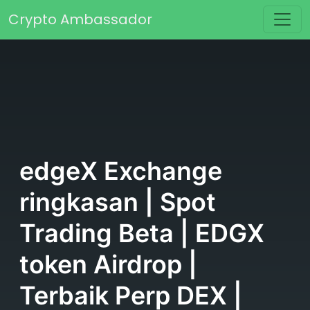
Skip to content
Crypto Ambassador
Main Navigation
edgeX Exchange
ringkasan | Spot
Trading Beta | EDGX
token Airdrop |
Terbaik Perp DEX |