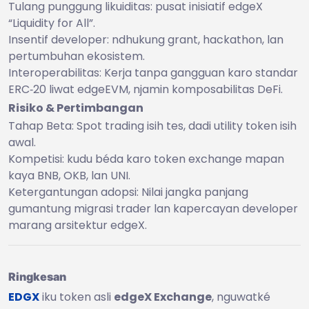
Tulang punggung likuiditas: pusat inisiatif edgeX
“Liquidity for All”.
Insentif developer: ndhukung grant, hackathon, lan
pertumbuhan ekosistem.
Interoperabilitas: Kerja tanpa gangguan karo standar
ERC‑20 liwat edgeEVM, njamin komposabilitas DeFi.
Risiko & Pertimbangan
Tahap Beta: Spot trading isih tes, dadi utility token isih
awal.
Kompetisi: kudu béda karo token exchange mapan
kaya BNB, OKB, lan UNI.
Ketergantungan adopsi: Nilai jangka panjang
gumantung migrasi trader lan kapercayan developer
marang arsitektur edgeX.
Ringkesan
EDGX
iku token asli
edgeX Exchange
, nguwatké