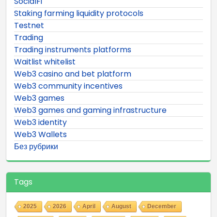
SocialFi
Staking farming liquidity protocols
Testnet
Trading
Trading instruments platforms
Waitlist whitelist
Web3 casino and bet platform
Web3 community incentives
Web3 games
Web3 games and gaming infrastructure
Web3 identity
Web3 Wallets
Без рубрики
Tags
2025
2026
April
August
December