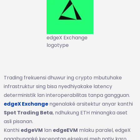
edgeX Exchange
logotype
Trading frekuensi dhuwur ing crypto mbutuhake
infrastruktur sing bisa nyedhiyakake latency
deterministik lan interoperabilitas tanpa gangguan.
edgeX Exchange
ngenalaké arsitektur anyar kanthi
Spot Trading Beta
, ndhukung ETH minangka aset
asli pisanan.
Kanthi
edgeVM
lan
edgeEVM
mlaku paralel, edgeX
nggabungaké kecepatan eksekusi meh nativ karo