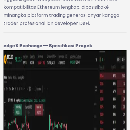
kompatibilitas Ethereum lengkap, diposisikaké
minangka platform trading generasi anyar kanggo
trader profesional lan developer DeFi.
edgeX Exchange — Spesifikasi Proyek