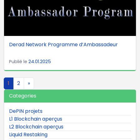
Derad Network Programme d’Ambassadeur
Publié le
24.01.2025
Navigation dans les artic
1
2
»
Categories
DePIN projets
L1 Blockchain aperçus
L2 Blockchain aperçus
Liquid Restaking