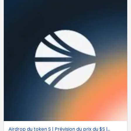
Airdrop du token S | Prévision du prix du $S |...