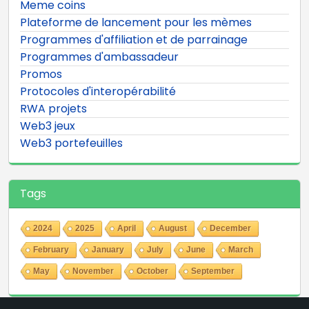
Meme coins
Plateforme de lancement pour les mèmes
Programmes d'affiliation et de parrainage
Programmes d'ambassadeur
Promos
Protocoles d'interopérabilité
RWA projets
Web3 jeux
Web3 portefeuilles
Tags
2024
2025
April
August
December
February
January
July
June
March
May
November
October
September