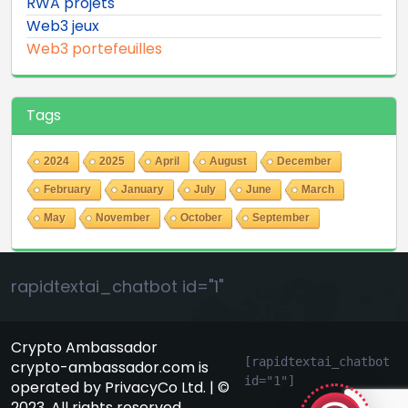
RWA projets
Web3 jeux
Web3 portefeuilles
Tags
2024
2025
April
August
December
February
January
July
June
March
May
November
October
September
rapidtextai_chatbot id="1"
Crypto Ambassador
GeekyBot
[rapidtextai_chatbot 
crypto-ambassador.com is
id="1"]
en ligne
operated by PrivacyCo Ltd. | ©
2023. All rights reserved.