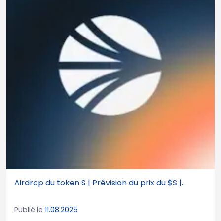
Airdrop du token S | Prévision du prix du $S |...
Publié le
11.08.2025