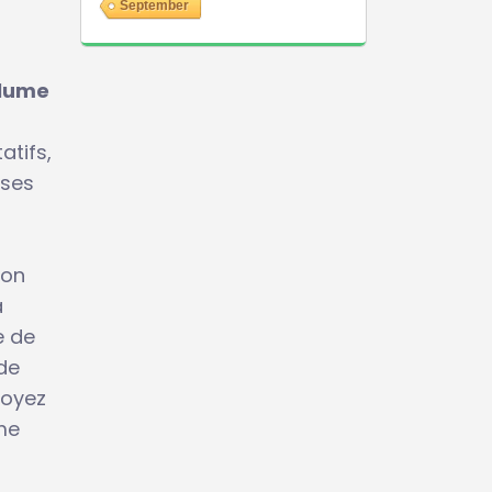
September
Plume
atifs,
 ses
ion
a
e de
nde
soyez
me