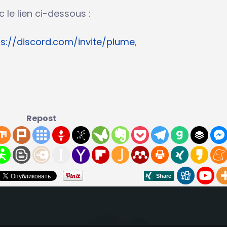
 le lien ci-dessous :
ps://discord.com/invite/plume
,
Repost