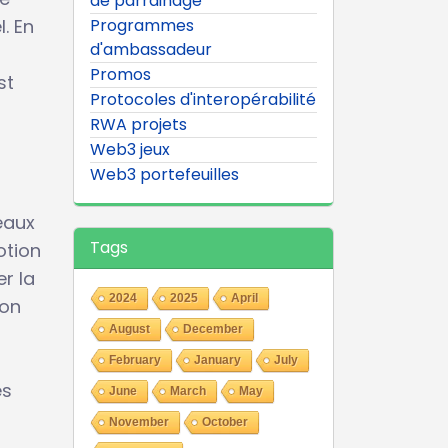
de parrainage
. En
Programmes
d'ambassadeur
Promos
st
Protocoles d'interopérabilité
RWA projets
Web3 jeux
Web3 portefeuilles
eaux
Tags
otion
r la
2024
2025
April
ion
August
December
February
January
July
es
June
March
May
November
October