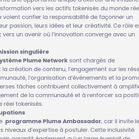
nsformation vers les actifs tokenisés du monde réel
 voient confier la responsabilité de façonner un
r passion, leurs idées et leur créativité. Ce rôle e
k vers un avenir où l’innovation converge avec un
ission singulière
système Plume Network
sont chargés de
 la création de contenu, l’engagement sur les rés
munauté, l’organisation d’événements et la prom
erses tâches contribuent collectivement à amplifie
agement de la communauté et à renforcer sa posit
réel tokenisés.
cupations
le
programme Plume Ambassador
, car il invite l
 niveaux d’expertise à postuler. Cette inclusivité
mais garantit également qu’un large éventail de