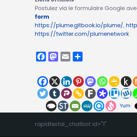
Postulez via le formulaire Google avec
form
https://plume.gitbook.io/plume/
,
htt
https://twitter.com/plumenetwork
Facebook
Mastodon
Email
Partager
Yum
rapidtextai_chatbot id="1"