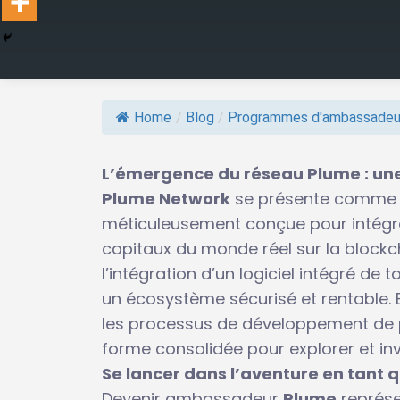
Home
/
Blog
/
Programmes d'ambassadeu
L’émergence du réseau Plume : une
Plume Network
se présente comme u
méticuleusement conçue pour intégrer
capitaux du monde réel sur la blockcha
l’intégration d’un logiciel intégré de 
un écosystème sécurisé et rentable. E
les processus de développement de pr
forme consolidée pour explorer et inv
Se lancer dans l’aventure en tant
Devenir ambassadeur
Plume
représe