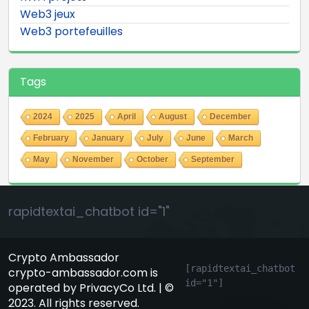
Web3 jeux
Web3 portefeuilles
Tags
2024
2025
April
August
December
February
January
July
June
March
May
November
October
September
rapidtextai_chatbot id="1"
Crypto Ambassador
[rapidtextai_chatbot 
crypto-ambassador.com is
id="1"]
operated by PrivacyCo Ltd. | ©
GeekyBot
2023. All rights reserved.