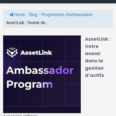
Home
/
Blog
/
Programmes d'ambassadeur
/
AssetLink : l’avenir de...
AssetLink :
Votre
avenir
dans la
gestion
d’actifs