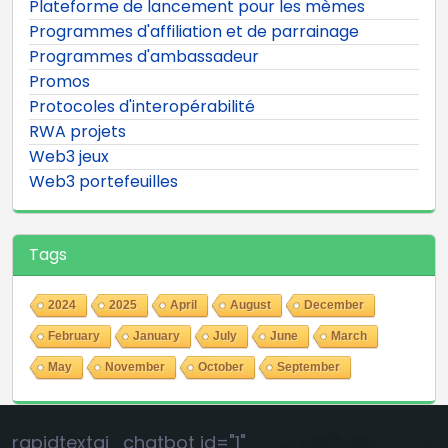
Plateforme de lancement pour les mèmes
Programmes d'affiliation et de parrainage
Programmes d'ambassadeur
Promos
Protocoles d'interopérabilité
RWA projets
Web3 jeux
Web3 portefeuilles
Tags
2024
2025
April
August
December
February
January
July
June
March
May
November
October
September
rapidtextai_chatbot id="1"