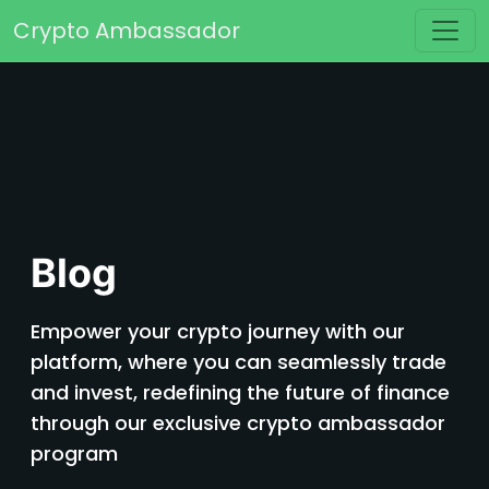
Saltar al contenido
Crypto Ambassador
Navegación principal
Blog
Empower your crypto journey with our
platform, where you can seamlessly trade
and invest, redefining the future of finance
through our exclusive crypto ambassador
program