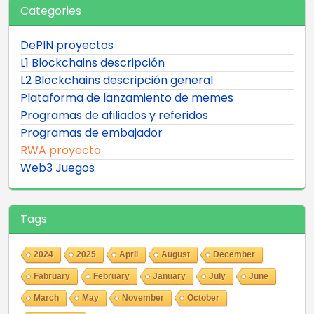
Categories
DePIN proyectos
L1 Blockchains descripción
L2 Blockchains descripción general
Plataforma de lanzamiento de memes
Programas de afiliados y referidos
Programas de embajador
RWA proyecto
Web3 Juegos
Tags
2024
2025
April
August
December
Fabruary
February
January
July
June
March
May
November
October