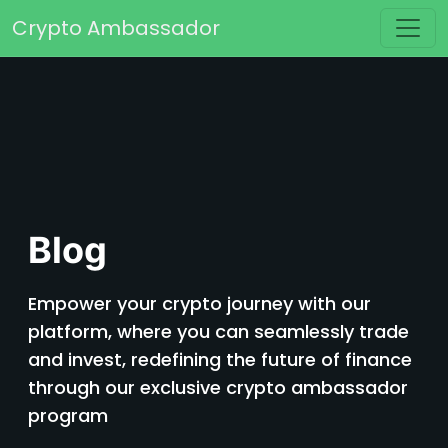
Saltar al contenido
Crypto Ambassador
Navegación principal
Blog
Empower your crypto journey with our
platform, where you can seamlessly trade
and invest, redefining the future of finance
through our exclusive crypto ambassador
program