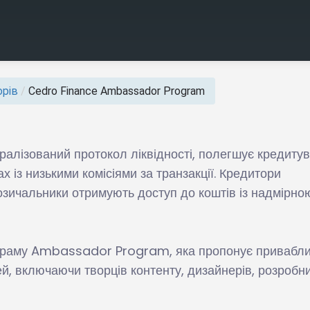
рів
/
Cedro Finance Ambassador Program
алізований протокол ліквідності, полегшує кредиту
х із низькими комісіями за транзакції. Кредитори
озичальники отримують доступ до коштів із надмірно
граму Ambassador Program, яка пропонує привабли
й, включаючи творців контенту, дизайнерів, розробни