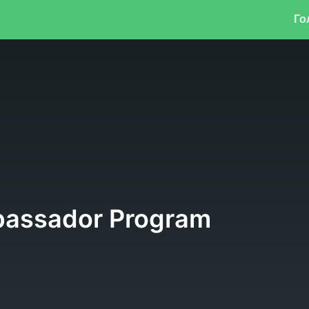
Го
bassador Program