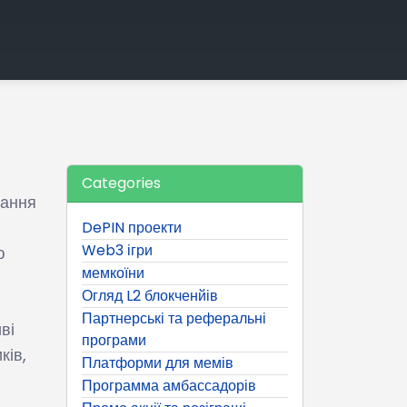
Categories
вання
DePIN проекти
Web3 ігри
ю
мемкоїни
Огляд L2 блокченйів
Партнерські та реферальні
ві
програми
ків,
Платформи для мемів
Программа амбассадорів