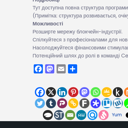
Тут доступна повна структура програ
(Примітка: структура розвивається, очік
Можливості
Розширте мережу блокчейн-індустрії.
Спілкуйтеся з професіоналами для нов
Насолоджуйтеся фінансовими стимулами
Потенційний шлях до ролі в команді Ce
Facebook
Mastodon
Email
Поділитися
Yum