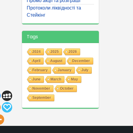
Промо акції та розіграші
Протоколи ліквідності та
Стейкінг
Tags
2024
2025
2026
April
August
December
February
January
July
June
March
May
November
October
September