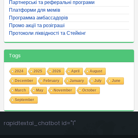
Партнерські та реферальні програми
Платформи для мемів
Программа амбассадорів
Промо акції та розіграші
Протоколи ліквідності та Стейкінг
Tags
2024
2025
2026
April
August
December
February
January
July
June
March
May
November
October
September
rapidtextai_chatbot id="1"