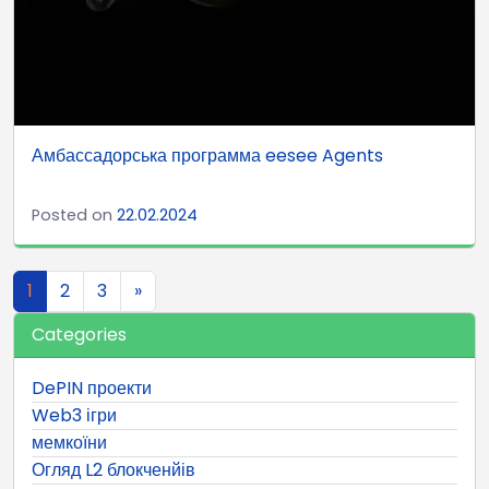
Амбассадорська программа eesee Agents
Posted on
22.02.2024
Posts navigation
1
2
3
»
Categories
DePIN проекти
Web3 ігри
мемкоїни
Огляд L2 блокченйів