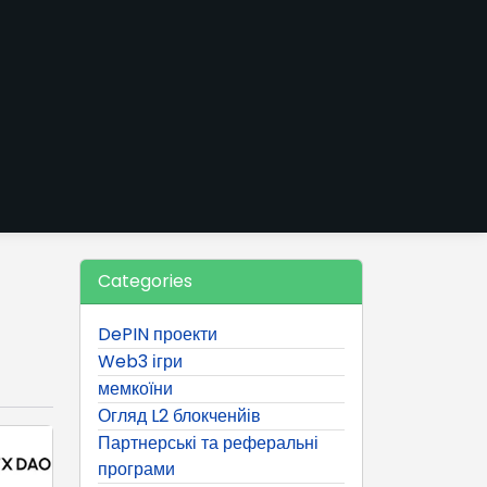
Categories
DePIN проекти
Web3 ігри
мемкоїни
Огляд L2 блокченйів
Партнерські та реферальні
програми