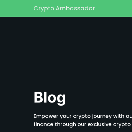
Skip to content
Crypto Ambassador
Main Navigation
Blog
Empower your crypto journey with our
finance through our exclusive cryp