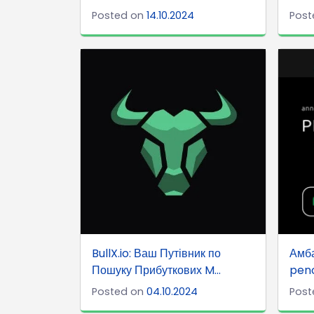
Posted on
14.10.2024
Post
BullX.io: Ваш Путівник по
Амб
Пошуку Прибуткових M...
pen
Posted on
04.10.2024
Post