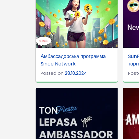
Амбассадорська программа
Sun
Since Network
торг
Posted on
28.10.2024
Post