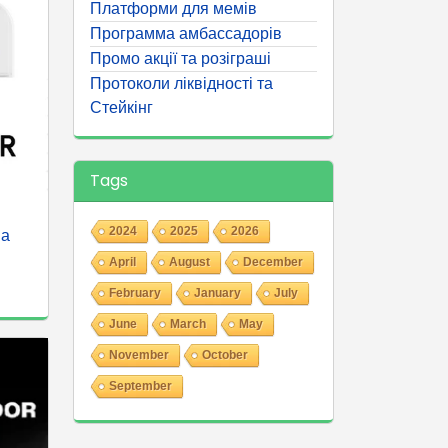
Платформи для мемів
Программа амбассадорів
Промо акції та розіграші
Протоколи ліквідності та
Стейкінг
Tags
2024
2025
2026
ма
April
August
December
February
January
July
June
March
May
November
October
September