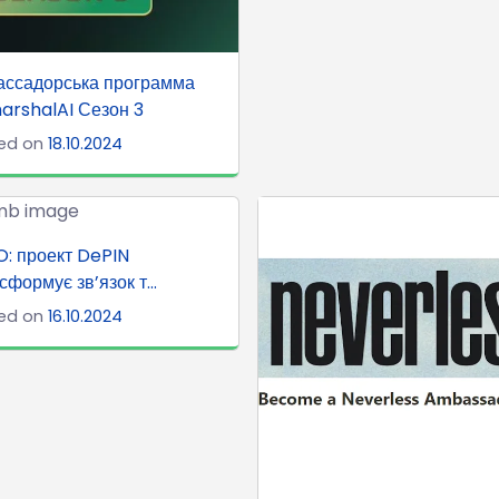
ассадорська программа
rshalAI Сезон 3
ed on
18.10.2024
: проект DePIN
сформує зв’язок т...
ed on
16.10.2024