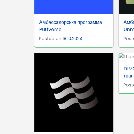
Амбассадорська программа
Амб
Puffverse
Unma
Posted on
18.10.2024
Post
DIMO
тран
Post