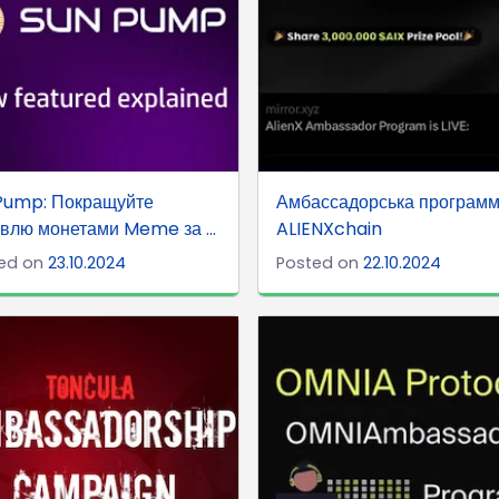
Pump: Покращуйте
Амбассадорська програм
івлю монетами Meme за ...
ALIENXchain
ed on
23.10.2024
Posted on
22.10.2024