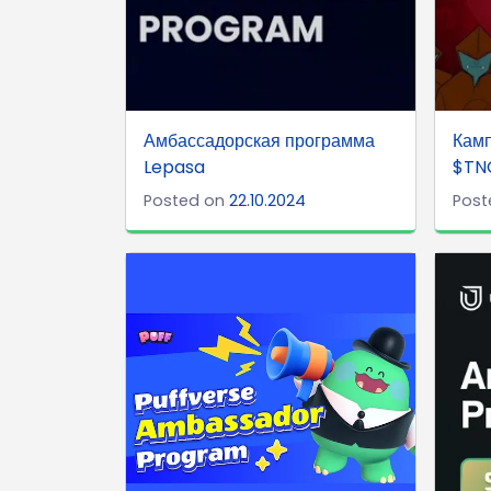
Амбассадорская программа
Камп
Lepasa
$TN
Posted on
22.10.2024
Post