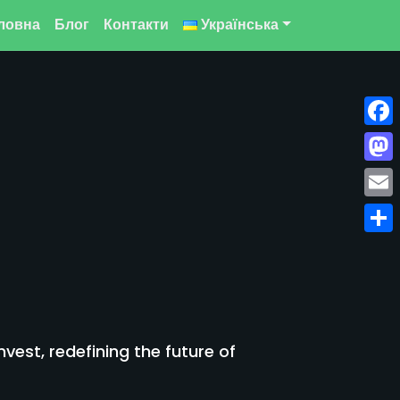
ловна
Блог
Контакти
Українська
Face
Mast
Emai
Поді
est, redefining the future of