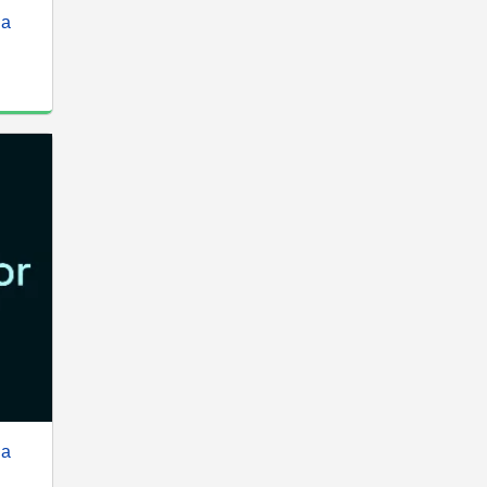
ма
ма