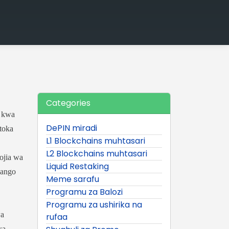
Categories
a kwa
DePIN miradi
toka
L1 Blockchains muhtasari
L2 Blockchains muhtasari
ojia wa
Liquid Restaking
hango
Meme sarafu
Programu za Balozi
Programu za ushirika na
wa
rufaa
wa