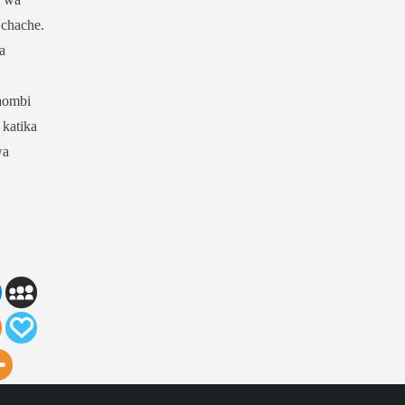
 chache.
a
aombi
 katika
wa