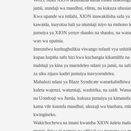
jamii, uundaji wa maudhui, elimu, na kukuza uhusi
Kwa upande wa istilahi, XION inawakilisha safu y
kawaida, inayotoa hali ya utumiaji isiyo na mshono 
jumuiya ya XION yenye shauku na shauku, na wan
wao wa upainia.
Imeundwa kushughulikia viwango tofauti vya ushirik
kupaa kupitia safu hizi kwa kuchangia kikamilifu na
mahitaji ya kina ya maendeleo ndani ya jamii, na s
za siku zijazo kadiri jumuiya inavyoendelea.
Mabalozi ndani ya Blaze Syndicate wamekabidhiwa
kuleta wajenzi, watumiaji, washirika, na zaidi.
na Uondoaji wa Jumla, kukuza jumuiya ya kimataifa
kama vile kuunda maudhui, ukuzaji wa biashara, mita
kwingineko.
Wakichochewa na imani kwamba XION italeta mabad
mengi, ikiwa ni pamoja na ufikiaji wa mapema wa 