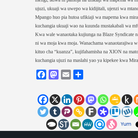
ujuzi, ukuaji wa uwepo wa kidijitali, ujenzi wa mtan
Mpango huo pia hutoa ufikiaji wa mapema kwa mir
kuchangia ukuaji wao na kuunda mustakabali wa mf
Kwa wale wanaotaka kujiunga na Blaze Syndicate
ni wa moja kwa moja. Wanachama wanaotarajiwa wana
kituo cha “kuanza”, kujifahamisha na XION na matol
kuchangia ujuzi na maslahi yao ya kipekee kwa Mira
Facebook
Mastodon
Email
Share
Yum