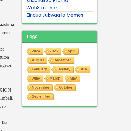
Shughuli za Promo
Web3 michezo
Zindua Jukwaa la Memes
a
aashiria
 moyo
Tags
eza
2024
2025
April
hutoa
August
December
ongeza
February
January
July
June
March
May
wa
November
October
a XION
September
imbali,
, na
ufaa
i wa