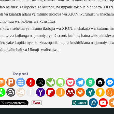
dao na fursa za kipekee za kuunda. na ujipatie toleo la bidhaa za XION
adi ya kuahidi ndani ya mfumo ikolojia wa XION, kuruhusu wanacham
umo huu wa ikolojia wa kusisimua.
 na kuwa sehemu ya mfumo ikolojia wa XION, mchakato wa kutuma m
weza kujiunga na jumuiya ya Discord, kufuata hatua zilizoainishwa
eo yake kupitia nyenzo zinazopatikana, na kushirikiana na jumuiya k
di mbalimbali ya Ukuaji. waliotajwa.
Repost