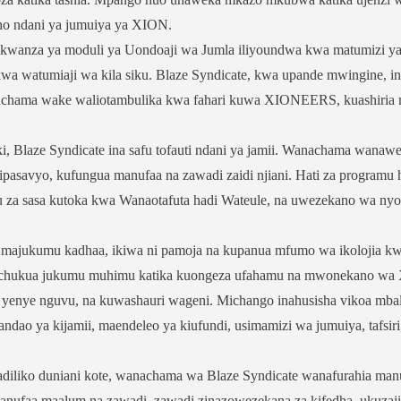
ano ndani ya jumuiya ya XION.
a kwanza ya moduli ya Uondoaji wa Jumla iliyoundwa kwa matumizi y
kwa watumiaji wa kila siku. Blaze Syndicate, kwa upande mwingine, in
achama wake waliotambulika kwa fahari kuwa XIONEERS, kuashiria
i, Blaze Syndicate ina safu tofauti ndani ya jamii. Wanachama wanaw
 ipasavyo, kufungua manufaa na zawadi zaidi njiani. Hati za programu 
afu za sasa kutoka kwa Wanaotafuta hadi Wateule, na uwezekano wa ny
 majukumu kadhaa, ikiwa ni pamoja na kupanua mfumo wa ikolojia k
 Wanachukua jukumu muhimu katika kuongeza ufahamu na mwonekano w
 yenye nguvu, na kuwashauri wageni. Michango inahusisha vikoa mbal
ndao ya kijamii, maendeleo ya kiufundi, usimamizi wa jumuiya, tafsiri
iliko duniani kote, wanachama wa Blaze Syndicate wanafurahia man
manufaa maalum na zawadi, zawadi zinazowezekana za kifedha, ukuzaj