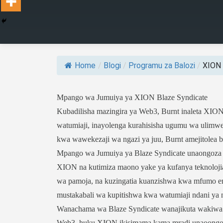
Home
/
Blogi
/
Programu za Balozi
/
XION 
Mpango wa Jumuiya ya XION Blaze Syndicate
Kubadilisha mazingira ya Web3, Burnt inaleta XION,
watumiaji, inayolenga kurahisisha ugumu wa ulimwen
kwa wawekezaji wa ngazi ya juu, Burnt amejitolea 
Mpango wa Jumuiya ya Blaze Syndicate unaongoza 
XION na kutimiza maono yake ya kufanya teknolojia 
wa pamoja, na kuzingatia kuanzishwa kwa mfumo e
mustakabali wa kupitishwa kwa watumiaji ndani ya 
Wanachama wa Blaze Syndicate wanajikuta wakiwa m
Web3, huku XION ikisimama kama mradi unaoongoz