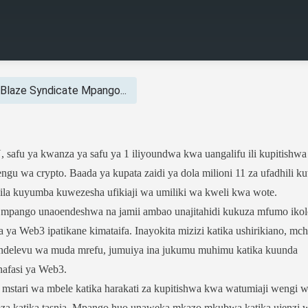
Blaze Syndicate Mpango...
 safu ya kwanza ya safu ya 1 iliyoundwa kwa uangalifu ili kupitishw
gu wa crypto. Baada ya kupata zaidi ya dola milioni 11 za ufadhili ku
bila kuyumba kuwezesha ufikiaji wa umiliki wa kweli kwa wote.
mpango unaoendeshwa na jamii ambao unajitahidi kukuza mfumo ikol
ya Web3 ipatikane kimataifa. Inayokita mizizi katika ushirikiano, mc
ndelevu wa muda mrefu, jumuiya ina jukumu muhimu katika kuunda
nafasi ya Web3.
stari wa mbele katika harakati za kupitishwa kwa watumiaji wengi 
a katika tasnia. Mpango huo unaweka mkazo mkubwa katika ujenzi 