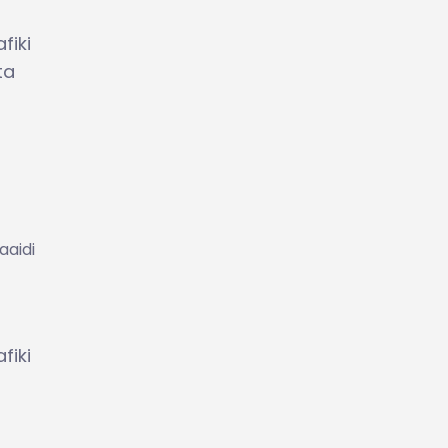
fiki
ta
aaidi
fiki