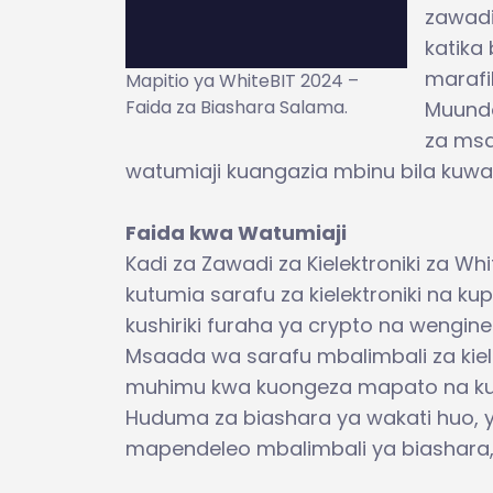
zawadi
katika
marafik
Mapitio ya WhiteBIT 2024 –
Faida za Biashara Salama.
Muundo
za msa
watumiaji kuangazia mbinu bila kuwa
Faida kwa Watumiaji
Kadi za Zawadi za Kielektroniki za W
kutumia sarafu za kielektroniki na 
kushiriki furaha ya crypto na wengine
Msaada wa sarafu mbalimbali za kiel
muhimu kwa kuongeza mapato na ku
Huduma za biashara ya wakati huo, y
mapendeleo mbalimbali ya biashara