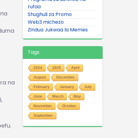
rufaa
 na
Shughuli za Promo
Web3 michezo
Zindua Jukwaa la Memes
uduma
Tags
2024
2025
April
August
December
ara na
February
January
July
June
March
May
,
November
October
September
efu.