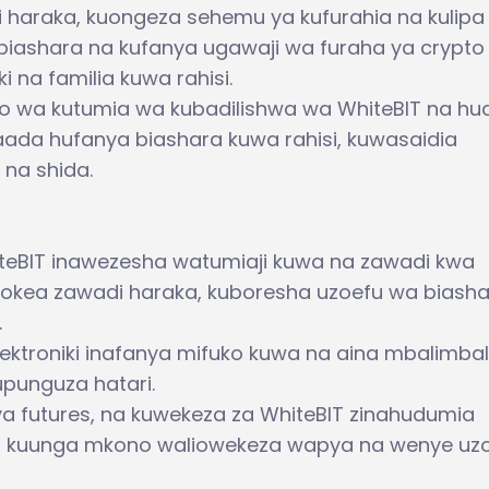
 haraka, kuongeza sehemu ya kufurahia na kulipa
 biashara na kufanya ugawaji wa furaha ya crypto
i na familia kuwa rahisi.
 wa kutumia wa kubadilishwa wa WhiteBIT na h
ada hufanya biashara kuwa rahisi, kuwasaidia
 na shida.
hiteBIT inawezesha watumiaji kuwa na zawadi kwa
kupokea zawadi haraka, kuboresha uzoefu wa biash
.
ektroniki inafanya mifuko kuwa na aina mbalimbali
punguza hatari.
a futures, na kuwekeza za WhiteBIT zinahudumia
, kuunga mkono waliowekeza wapya na wenye uzo