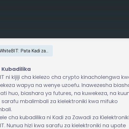
WhiteBIT: Pata Kadi za...
a Kubadilika
T ni kijiji cha kielezo cha crypto kinacholengwa k
ekeza wapya na wenye uzoefu. Inawezesha biash
ati huo, biashara ya futures, na kuwekeza, na kuu
sarafu mbalimbali za kielektroniki kwa mifuko
bali.
le cha kubadilika ni Kadi za Zawadi za Kielektronik
T. Nunua hizi kwa sarafu za kielektroniki na upate