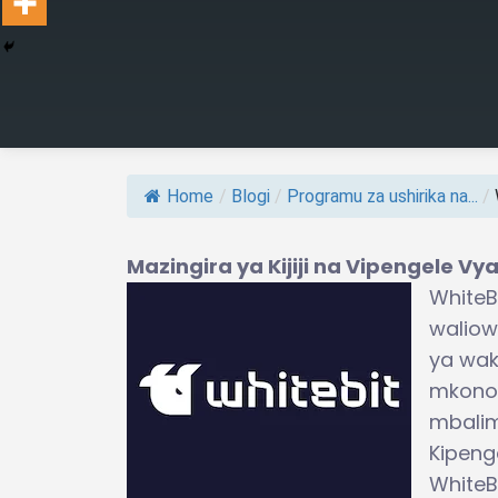
Home
/
Blogi
/
Programu za ushirika na...
/
Mazingira ya Kijiji na Vipengele Vy
WhiteBI
waliow
ya wak
mkono 
mbalim
Kipenge
WhiteBI