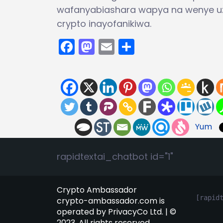
wafanyabiashara wapya na wenye uzo
crypto inayofanikiwa.
Facebook
Mastodon
Email
Share
Yum
rapidtextai_chatbot id="1"
Crypto Ambassador
[rapid
crypto-ambassador.com is
operated by PrivacyCo Ltd. | ©
2023. All rights reserved.