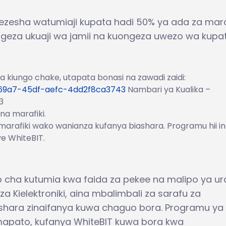
wezesha watumiaji kupata hadi 50% ya ada za mara
ongeza ukuaji wa jamii na kuongeza uwezo wa kupa
wa kiungo chake, utapata bonasi na zawadi zaidi:
a-69a7-45df-aefc-4dd2f8ca3743
Nambari ya Kualika –
3
na marafiki.
i marafiki wako wanianza kufanya biashara. Programu hii in
e WhiteBIT.
pto cha kutumia kwa faida za pekee na malipo ya ura
za Kielektroniki, aina mbalimbali za sarafu za
biashara zinaifanya kuwa chaguo bora. Programu ya
mapato, kufanya WhiteBIT kuwa bora kwa