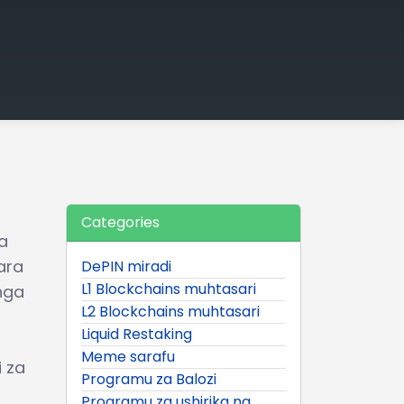
Categories
wa
ara
DePIN miradi
L1 Blockchains muhtasari
nga
L2 Blockchains muhtasari
Liquid Restaking
Meme sarafu
i za
Programu za Balozi
Programu za ushirika na