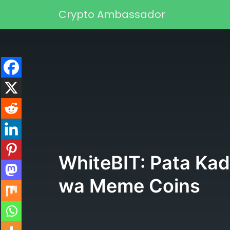
Skip to content
Crypto Ambassador
Main Navigation
WhiteBIT: Pata Kad
wa Meme Coins