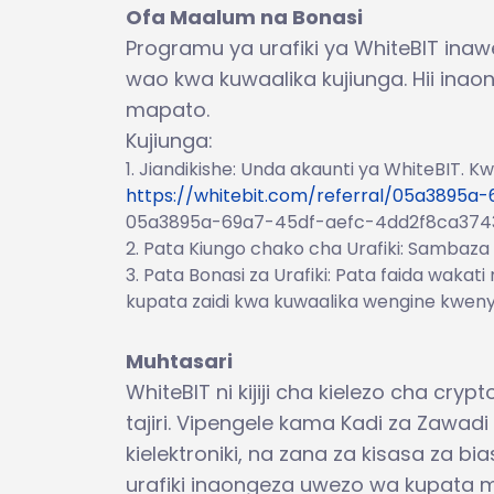
Ofa Maalum na Bonasi
Programu ya urafiki ya WhiteBIT ina
wao kwa kuwaalika kujiunga. Hii ina
mapato.
Kujiunga:
Jiandikishe: Unda akaunti ya WhiteBIT. K
https://whitebit.com/referral/05a3895
05a3895a-69a7-45df-aefc-4dd2f8ca374
Pata Kiungo chako cha Urafiki: Sambaza 
Pata Bonasi za Urafiki: Pata faida wakat
kupata zaidi kwa kuwaalika wengine kweny
Muhtasari
WhiteBIT ni kijiji cha kielezo cha cry
tajiri. Vipengele kama Kadi za Zawadi 
kielektroniki, na zana za kisasa za 
urafiki inaongeza uwezo wa kupata 