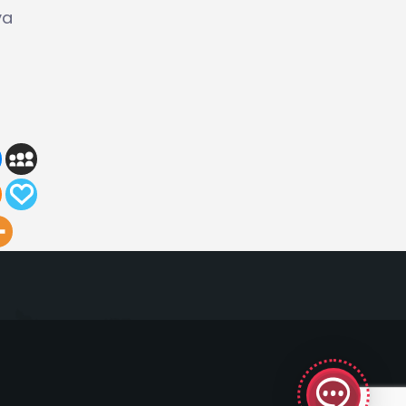
ya
GeekyBot
online