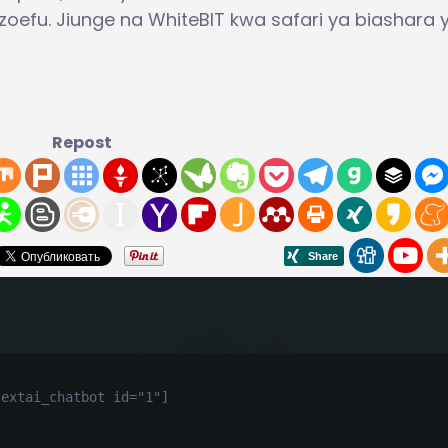
efu. Jiunge na WhiteBIT kwa safari ya biashara 
Repost
textai_chatbot id="1"]