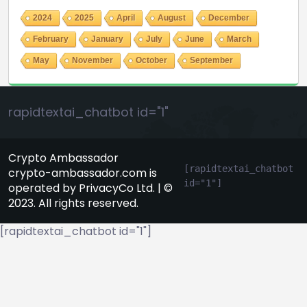
2024
2025
April
August
December
February
January
July
June
March
May
November
October
September
rapidtextai_chatbot id="1"
Crypto Ambassador
[rapidtextai_chatbot 
crypto-ambassador.com is
id="1"]
operated by PrivacyCo Ltd. | ©
2023. All rights reserved.
[rapidtextai_chatbot id="1"]