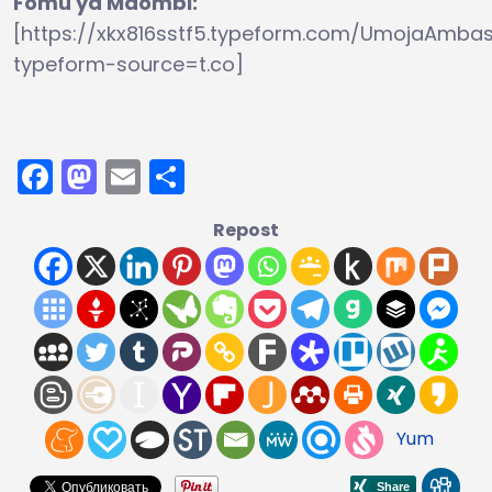
Fomu ya Maombi:
[https://xkx816sstf5.typeform.com/UmojaAmba
typeform-source=t.co]
Facebook
Mastodon
Email
Share
Repost
Yum