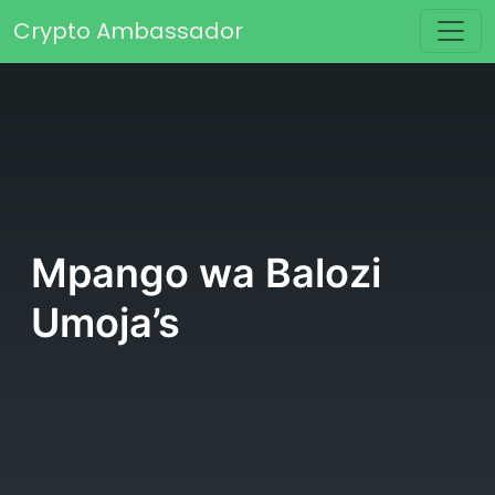
Skip to content
Crypto Ambassador
Main Navigation
Mpango wa Balozi
Umoja’s