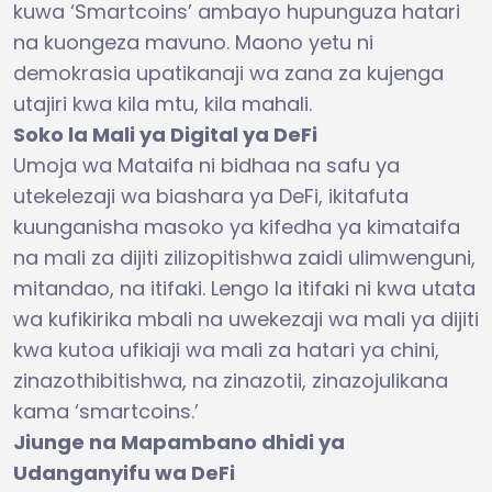
kuwa ‘Smartcoins’ ambayo hupunguza hatari
na kuongeza mavuno. Maono yetu ni
demokrasia upatikanaji wa zana za kujenga
utajiri kwa kila mtu, kila mahali.
Soko la Mali ya Digital ya DeFi
Umoja wa Mataifa ni bidhaa na safu ya
utekelezaji wa biashara ya DeFi, ikitafuta
kuunganisha masoko ya kifedha ya kimataifa
na mali za dijiti zilizopitishwa zaidi ulimwenguni,
mitandao, na itifaki. Lengo la itifaki ni kwa utata
wa kufikirika mbali na uwekezaji wa mali ya dijiti
kwa kutoa ufikiaji wa mali za hatari ya chini,
zinazothibitishwa, na zinazotii, zinazojulikana
kama ‘smartcoins.’
Jiunge na Mapambano dhidi ya
Udanganyifu wa DeFi