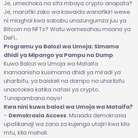
Je, umechoka na sifa mbaya crypto anapata?
Je, marafiki zako wa kawaida wanafikiri wewe
ni mlaghai kwa sababu unazungumza juu ya
Bitcoin na NFTs? Watu wamesahau maana ya
DeFi…
Programu ya Balozi wa Umoja: Simama
dhidi ya Mipango ya Pampu na Dump
Kuwa Balozi wa Umoja wa Mataifa
inamaanisha kusimama dhidi ya miradi ya
uharibifu, ya baiskeli na dampo na uharibifu
unaotokea katika nafasi ya crypto.
Tunapambana nayo!
Kwa nini kuwa balozi wa Umoja wa Mataifa?
–
Demokrasia Access
: Msaada demokrasia
upatikanaji wa zana za kujenga utajiri kwa kila
mtu, kila mahali.