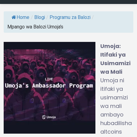
Home
/
Blogi
/
Programu za Balozi
/
Mpango wa Balozi Umoja’s
Umoja:
Itifaki ya
Usimamizi
wa Mali
Umoja ni
itifaki ya
usimamizi
wa mali
ambayo
hubadilisha
altcoins