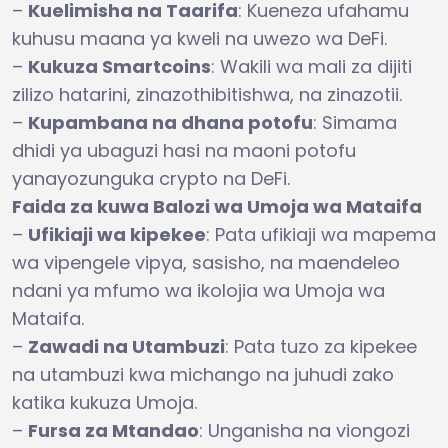
–
Kuelimisha na Taarifa
: Kueneza ufahamu
kuhusu maana ya kweli na uwezo wa DeFi.
–
Kukuza Smartcoins
: Wakili wa mali za dijiti
zilizo hatarini, zinazothibitishwa, na zinazotii.
–
Kupambana na dhana potofu
: Simama
dhidi ya ubaguzi hasi na maoni potofu
yanayozunguka crypto na DeFi.
Faida za kuwa Balozi wa Umoja wa Mataifa
–
Ufikiaji wa kipekee
: Pata ufikiaji wa mapema
wa vipengele vipya, sasisho, na maendeleo
ndani ya mfumo wa ikolojia wa Umoja wa
Mataifa.
–
Zawadi na Utambuzi
: Pata tuzo za kipekee
na utambuzi kwa michango na juhudi zako
katika kukuza Umoja.
–
Fursa za Mtandao
: Unganisha na viongozi