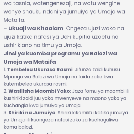
wa tasnia, watengenezaji, na watu wengine
wenye shauku ndani ya jumuiya ya Umoja wa
Mataifa.
–
Ukuaji wa Kitaalam
: Ongeza ujuzi wako na
ujuzi katika nafasi ya DeFi kupitia uzoefu na
ushirikiano na timu ya Umoja.
Jinsi ya kuomba programu ya Balozi wa
Umoja wa Mataifa
Tembelea Ukurasa Rasmi
: Jifunze zaidi kuhusu
Mpango wa Balozi wa Umoja na faida zake kwa
kutembelea ukurasa rasmi.
Wasilisha Maombi Yako
: Jaza fomu ya maombi ili
kushiriki zaidi juu yako mwenyewe na maono yako ya
kuchangia kwa jumuiya ya Umoja.
Shiriki na Jumuiya
: Shiriki kikamilifu katika jumuiya
ya Umoja ili kuongeza nafasi zako za kuchaguliwa
kama balozi.