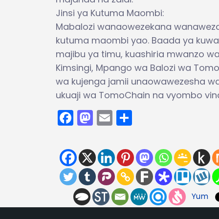
Jinsi ya Kutuma Maombi:
Mabalozi wanaowezekana wanaweza 
kutuma maombi yao. Baada ya kuwasi
majibu ya timu, kuashiria mwanzo w
Kimsingi, Mpango wa Balozi wa Tomo
wa kujenga jamii unaowawezesha watu
ukuaji wa TomoChain na vyombo vin
Facebook
Mastodon
Email
Share
Yum