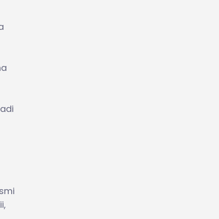
a
na
adi
asmi
i,