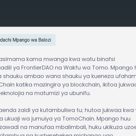
achi Mpango wa Balozi
nasimama kama mwanga kwa watu binafsi
adili ya FrontierDAO na Wakfu wa Tomo. Mpango 
a shauku ambao wana shauku ya kueneza ufaha
ain katika mazingira ya blockchain, ikitoa jukwa
eknolojia na matumizi ya ubunifu.
nda zaidi ya kutambuliwa tu; hutoa jukwaa kwa
tika ukuaji wa jumuiya ya TomoChain. Mpango huu
zawadi na manufaa mbalimbali, huku ukikuza uzo
akitambua na kusherehekea michango yao.