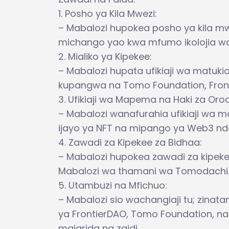
1. Posho ya Kila Mwezi:
– Mabalozi hupokea posho ya kila mw
michango yao kwa mfumo ikolojia w
2. Mialiko ya Kipekee:
– Mabalozi hupata ufikiaji wa matuk
kupangwa na Tomo Foundation, Fron
3. Ufikiaji wa Mapema na Haki za Orod
– Mabalozi wanafurahia ufikiaji w
ijayo ya NFT na mipango ya Web3 nd
4. Zawadi za Kipekee za Bidhaa:
– Mabalozi hupokea zawadi za kipeke
Mabalozi wa thamani wa Tomodachi
5. Utambuzi na Mfichuo:
– Mabalozi sio wachangiaji tu; zin
ya FrontierDAO, Tomo Foundation, na 
majarida na zaidi.