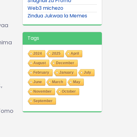
Shughuli za Promo
Web3 michezo
Zindua Jukwaa la Memes
waa
Tags
shima
2024
2025
April
August
December
February
January
July
June
March
May
,
November
October
September
 Tomo