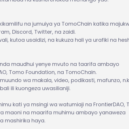
kikamilifu na jumuiya ya TomoChain katika majuk
m, Discord, Twitter, na zaidi.
li, kutoa usaidizi, na kukuza hali ya urafiki na he
nda maudhui yenye mvuto na taarifa ambayo
DAO, Tomo Foundation, na TomoChain.
undo wa makala, video, podikasti, mafunzo, n.k.
li ili kuongeza uwasilianiji.
imu kati ya msingi wa watumiaji na FrontierDAO,
nya maoni na maarifa muhimu ambayo yanaweza
a mashirika haya.