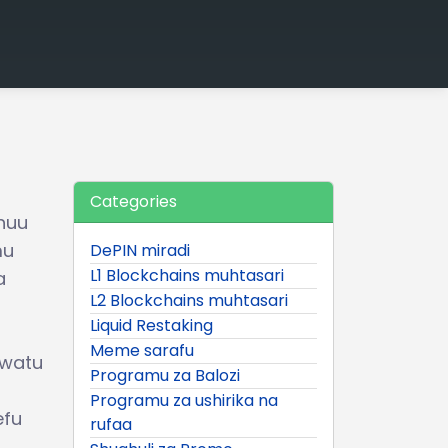
Categories
huu
mu
DePIN miradi
L1 Blockchains muhtasari
a
L2 Blockchains muhtasari
Liquid Restaking
Meme sarafu
 watu
Programu za Balozi
Programu za ushirika na
efu
rufaa