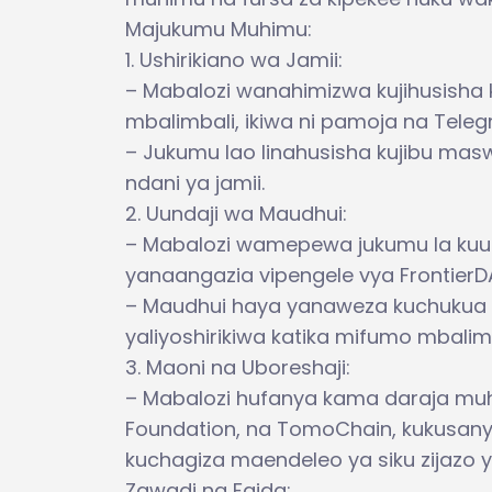
Majukumu Muhimu:
1. Ushirikiano wa Jamii:
– Mabalozi wanahimizwa kujihusisha 
mbalimbali, ikiwa ni pamoja na Telegra
– Jukumu lao linahusisha kujibu maswa
ndani ya jamii.
2. Uundaji wa Maudhui:
– Mabalozi wamepewa jukumu la kuu
yanaangazia vipengele vya Frontier
– Maudhui haya yanaweza kuchukua mu
yaliyoshirikiwa katika mifumo mbalimba
3. Maoni na Uboreshaji:
– Mabalozi hufanya kama daraja muh
Foundation, na TomoChain, kukusa
kuchagiza maendeleo ya siku zijazo y
Zawadi na Faida: