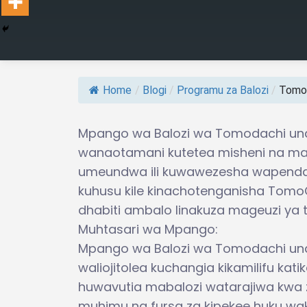
Home
/
Blogi
/
Programu za Balozi
/
Tomod
Mpango wa Balozi wa Tomodachi u
wanaotamani kutetea misheni na ma
umeundwa ili kuwawezesha wapend
kuhusu kile kinachotenganisha TomoCh
dhabiti ambalo linakuza mageuzi ya t
Muhtasari wa Mpango:
Mpango wa Balozi wa Tomodachi unae
waliojitolea kuchangia kikamilifu ka
huwavutia mabalozi watarajiwa kwa 
muhimu na fursa za kipekee huku w