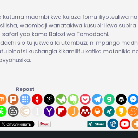
kutuma maombi kwa kujaza fomu iliyoteuliwa na
lisha, waombaji wanatakiwa kusubiri kwa subira
a safari yao kama Balozi wa Tomodachi.
dachi sio tu jukwaa la utambuzi; ni mpango madh
 binafsi kuchangia kikamilifu katika mafanikio n
avyohusika.
Repost