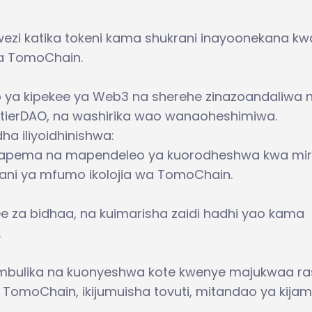
ezi katika tokeni kama shukrani inayoonekana kw
a TomoChain.
io ya kipekee ya Web3 na sherehe zinazoandaliwa 
tierDAO, na washirika wao wanaoheshimiwa.
ha iliyoidhinishwa:
a mapema na mapendeleo ya kuorodheshwa kwa mir
ani ya mfumo ikolojia wa TomoChain.
e za bidhaa, na kuimarisha zaidi hadhi yao kama
.
atambulika na kuonyeshwa kote kwenye majukwaa r
TomoChain, ikijumuisha tovuti, mitandao ya kijami