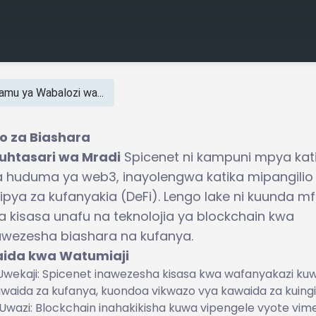
amu ya Wabalozi wa...
io za Biashara
uhtasari wa Mradi
Spicenet ni kampuni mpya kat
a huduma ya web3, inayolengwa katika mipangilio
ipya za kufanyakia (DeFi). Lengo lake ni kuunda 
a kisasa unafu na teknolojia ya blockchain kwa
uwezesha biashara na kufanya.
aida kwa Watumiaji
Uwekaji: Spicenet inawezesha kisasa kwa wafanyakazi ku
waida za kufanya, kuondoa vikwazo vya kawaida za kuingi
Uwazi: Blockchain inahakikisha kuwa vipengele vyote vim