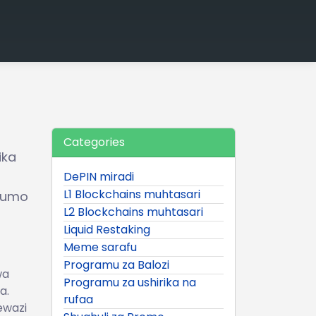
Categories
ika
DePIN miradi
L1 Blockchains muhtasari
mfumo
L2 Blockchains muhtasari
Liquid Restaking
Meme sarafu
Programu za Balozi
wa
Programu za ushirika na
a.
rufaa
ewazi