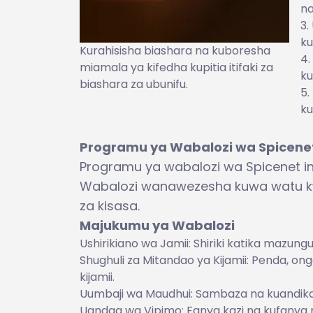
na
ku
Kurahisisha biashara na kuboresha
miamala ya kifedha kupitia itifaki za
ku
biashara za ubunifu.
ku
Programu ya Wabalozi wa Spicene
Programu ya wabalozi wa Spicenet 
Wabalozi wanawezesha kuwa watu kw
za kisasa.
Majukumu ya Wabalozi
Ushirikiano wa Jamii: Shiriki katika mazun
Shughuli za Mitandao ya Kijamii: Penda, 
kijamii.
Uumbaji wa Maudhui: Sambaza na kuandika
Uandaa wa Vipimo: Fanya kazi na kufanya 