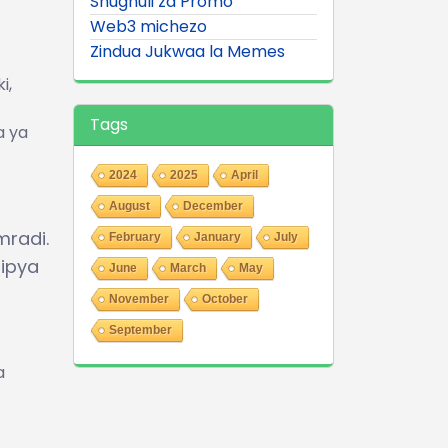
Shughuli za Promo
Web3 michezo
Zindua Jukwaa la Memes
i,
Tags
a ya
2024
2025
April
August
December
radi.
February
January
July
ipya
June
March
May
November
October
September
a