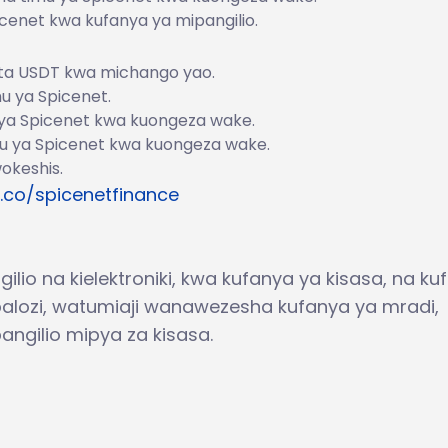
cenet kwa kufanya ya mipangilio.
ta USDT kwa michango yao.
mu ya Spicenet.
u ya Spicenet kwa kuongeza wake.
mu ya Spicenet kwa kuongeza wake.
wokeshis.
t.co/spicenetfinance
ilio na kielektroniki, kwa kufanya ya kisasa, na ku
balozi, watumiaji wanawezesha kufanya ya mradi,
angilio mipya za kisasa.