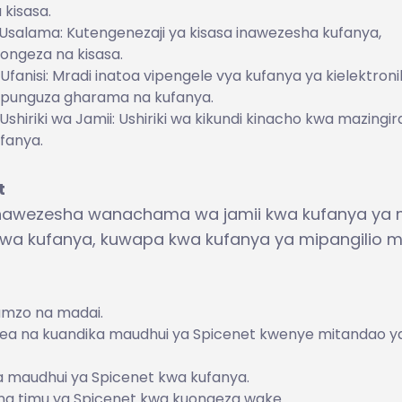
 kisasa.
Usalama: Kutengenezaji ya kisasa inawezesha kufanya,
ongeza na kisasa.
Ufanisi: Mradi inatoa vipengele vya kufanya ya kielektronik
punguza gharama na kufanya.
Ushiriki wa Jamii: Ushiriki wa kikundi kinacho kwa mazingir
fanya.
t
inawezesha wanachama wa jamii kwa kufanya ya m
a kufanya, kuwapa kwa kufanya ya mipangilio m
gumzo na madai.
ongea na kuandika maudhui ya Spicenet kwenye mitandao y
 maudhui ya Spicenet kwa kufanya.
na timu ya Spicenet kwa kuongeza wake.