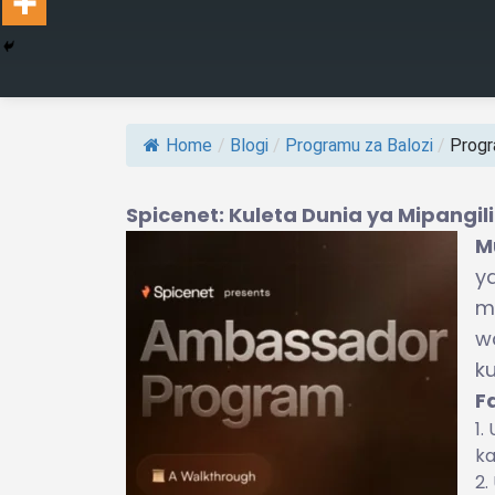
Home
/
Blogi
/
Programu za Balozi
/
Progr
Spicenet: Kuleta Dunia ya Mipangil
M
y
m
w
k
F
ka