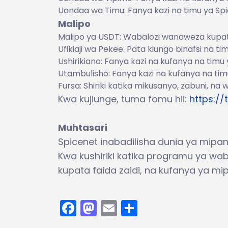
Uandaa wa Timu: Fanya kazi na timu ya Spi
Malipo
Malipo ya USDT: Wabalozi wanaweza kupa
Ufikiaji wa Pekee: Pata kiungo binafsi na ti
Ushirikiano: Fanya kazi na kufanya na tim
Utambulisho: Fanya kazi na kufanya na ti
Fursa: Shiriki katika mikusanyo, zabuni, na 
Kwa kujiunge, tuma fomu hii:
https://
Muhtasari
Spicenet inabadilisha dunia ya mipang
Kwa kushiriki katika programu ya wa
kupata faida zaidi, na kufanya ya mip
Facebook
Mastodon
Email
Share