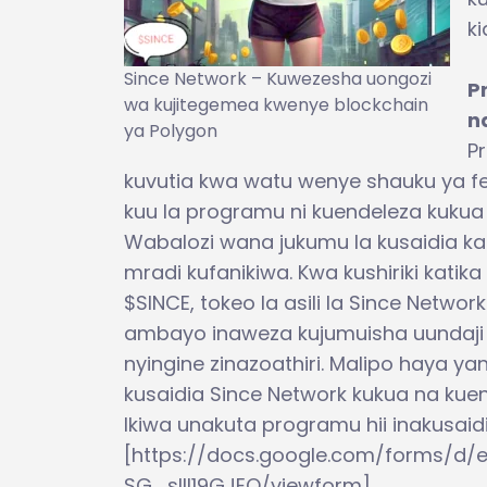
ki
Since Network – Kuwezesha uongozi
P
wa kujitegemea kwenye blockchain
n
ya Polygon
P
kuvutia kwa watu wenye shauku ya fe
kuu la programu ni kuendeleza kukua
Wabalozi wana jukumu la kusaidia kati
mradi kufanikiwa. Kwa kushiriki kat
$SINCE, tokeo la asili la Since Netw
ambayo inaweza kujumuisha uundaji w
nyingine zinazoathiri. Malipo haya y
kusaidia Since Network kukua na kue
Ikiwa unakuta programu hii inakusaidi
[https://docs.google.com/forms/d
SG_slll19GJEQ/viewform]