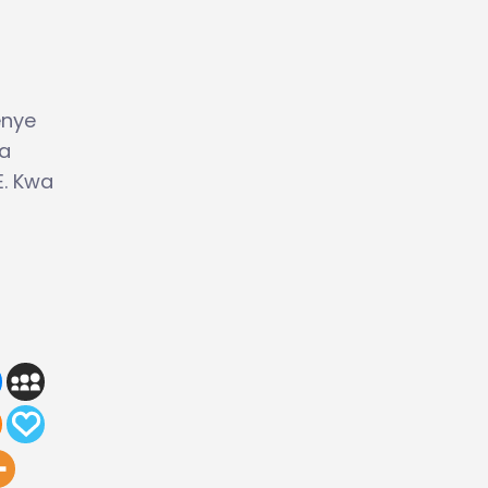
enye
ia
E. Kwa