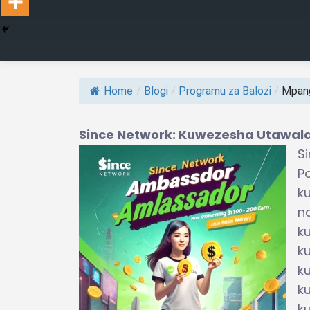
Home
/
Blogi
/
Programu za Balozi
/
Mpang
Since Network: Kuwezesha Utawala
S
P
k
n
k
ku
k
k
k