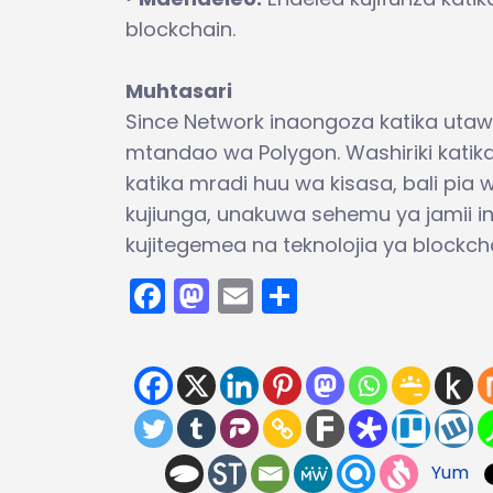
blockchain.
Muhtasari
Since Network inaongoza katika uta
mtandao wa Polygon. Washiriki kati
katika mradi huu wa kisasa, bali pia
kujiunga, unakuwa sehemu ya jamii i
kujitegemea na teknolojia ya blockcha
Facebook
Mastodon
Email
Share
Yum