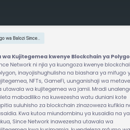
o wa Balozi Since...
 wa Kujitegemea kwenye Blockchain ya Polyg
ince Network ni njia ya kuongoza kwenye blockchai
olygon, inayojishughulisha na biashara ya mifugo 
ujitegemea, NFTs, GameFi, uunganishaji wa metave
a utawala wa kujitegemea wa jamii. Mradi unaleng
uleta mabadiliko na kuwezesha watu duniani kote
pitia suluhisho za blockchain zinazoweza kufikia n
usaidia. Kwa kutoa miundombinu ya kusaidia na ya
ukua, Since Network inawezesha utawala wa
ujitegemea kwa kusimamia, kuendeleza mfumo w