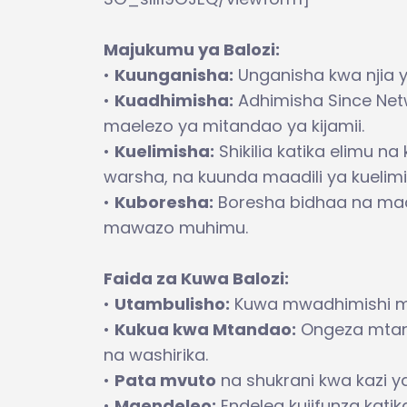
Majukumu ya Balozi:
•
Kuunganisha:
Unganisha kwa njia y
•
Kuadhimisha:
Adhimisha Since Net
maelezo ya mitandao ya kijamii.
•
Kuelimisha:
Shikilia katika elimu n
warsha, na kuunda maadili ya kuelim
•
Kuboresha:
Boresha bidhaa na maad
mawazo muhimu.
Faida za Kuwa Balozi:
•
Utambulisho:
Kuwa mwadhimishi mas
•
Kukua kwa Mtandao:
Ongeza mtan
na washirika.
•
Pata mvuto
na shukrani kwa kazi y
•
Maendeleo:
Endelea kujifunza katik