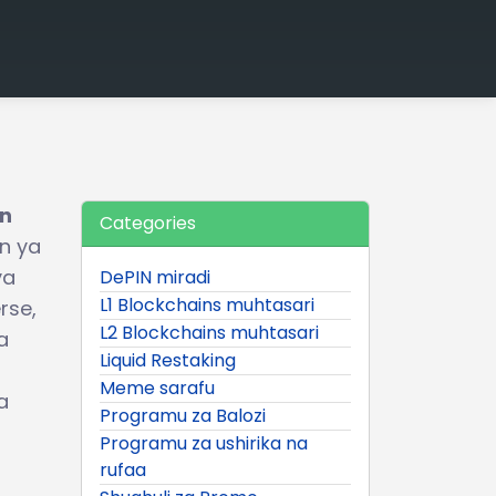
on
Categories
n ya
ya
DePIN miradi
L1 Blockchains muhtasari
rse,
L2 Blockchains muhtasari
a
Liquid Restaking
Meme sarafu
a
Programu za Balozi
Programu za ushirika na
rufaa
a