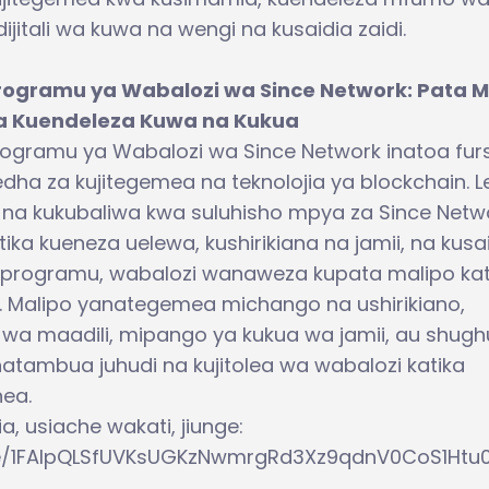
dijitali wa kuwa na wengi na kusaidia zaidi.
rogramu ya Wabalozi wa Since Network: Pata M
a Kuendeleza Kuwa na Kukua
rogramu ya Wabalozi wa Since Network inatoa fur
dha za kujitegemea na teknolojia ya blockchain. 
 na kukubaliwa kwa suluhisho mpya za Since Netwo
ka kueneza uelewa, kushirikiana na jamii, na kusa
ika programu, wabalozi wanaweza kupata malipo kat
ork. Malipo yanategemea michango na ushirikiano,
a maadili, mipango ya kukua wa jamii, au shughu
anatambua juhudi na kujitolea wa wabalozi katika
nea.
a, usiache wakati, jiunge:
/e/1FAIpQLSfUVKsUGKzNwmrgRd3Xz9qdnV0CoS1Htu0