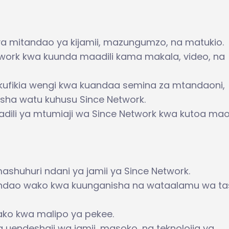
a mitandao ya kijamii, mazungumzo, na matukio.
work kwa kuunda maadili kama makala, video, na
a kufikia wengi kwa kuandaa semina za mtandaoni,
isha watu kuhusu Since Network.
ili ya mtumiaji wa Since Network kwa kutoa mao
huhuri ndani ya jamii ya Since Network.
dao wako kwa kuunganisha na wataalamu wa ta
ako kwa malipo ya pekee.
a uendeshaji wa jamii, masoko, na teknolojia ya