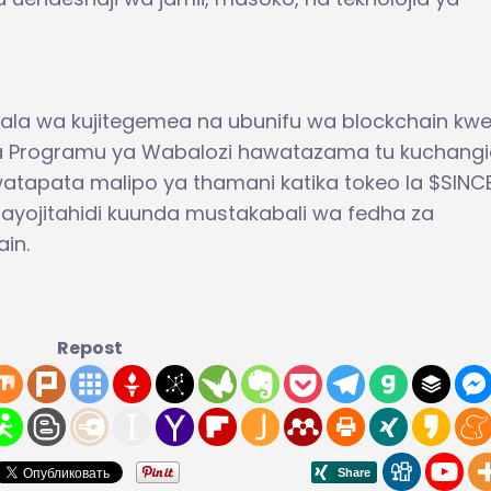
wala wa kujitegemea na ubunifu wa blockchain kw
ka Programu ya Wabalozi hawatazama tu kuchang
 watapata malipo ya thamani katika tokeo la $SINC
nayojitahidi kuunda mustakabali wa fedha za
in.
Repost