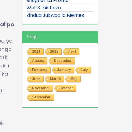
Shughuli za Promo
Web3 michezo
Zindua Jukwaa la Memes
alipo
Tags
sa ya
Lengo
2024
2025
April
rk.
August
December
idia
February
January
July
ika
June
March
May
November
October
li
September
I-