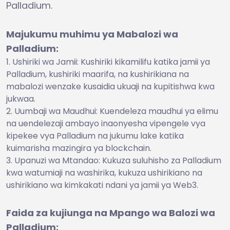
Palladium.
Majukumu muhimu ya Mabalozi wa
Palladium:
Ushiriki wa Jamii: Kushiriki kikamilifu katika jamii ya
Palladium, kushiriki maarifa, na kushirikiana na
mabalozi wenzake kusaidia ukuaji na kupitishwa kwa
jukwaa.
Uumbaji wa Maudhui: Kuendeleza maudhui ya elimu
na uendelezaji ambayo inaonyesha vipengele vya
kipekee vya Palladium na jukumu lake katika
kuimarisha mazingira ya blockchain.
Upanuzi wa Mtandao: Kukuza suluhisho za Palladium
kwa watumiaji na washirika, kukuza ushirikiano na
ushirikiano wa kimkakati ndani ya jamii ya Web3.
Faida za kujiunga na Mpango wa Balozi wa
Palladium: