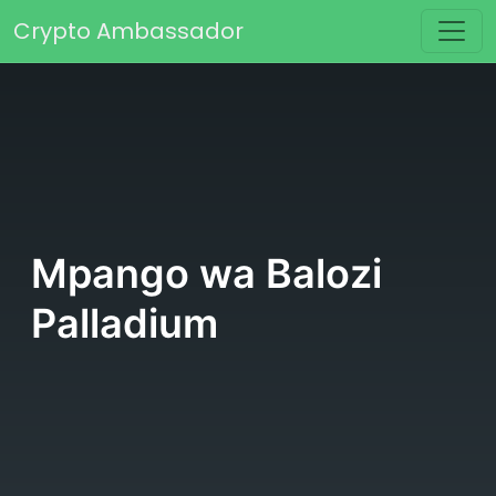
Skip to content
Crypto Ambassador
Main Navigation
Mpango wa Balozi
Palladium