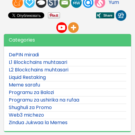
Yum
Categories
DePIN miradi
L1 Blockchains muhtasari
L2 Blockchains muhtasari
Liquid Restaking
Meme sarafu
Programu za Balozi
Programu za ushirika na rufaa
Shughuli za Promo
Web3 michezo
Zindua Jukwaa la Memes