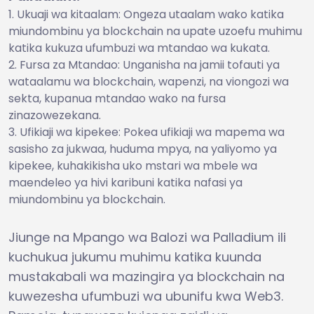
Ukuaji wa kitaalam: Ongeza utaalam wako katika
miundombinu ya blockchain na upate uzoefu muhimu
katika kukuza ufumbuzi wa mtandao wa kukata.
Fursa za Mtandao: Unganisha na jamii tofauti ya
wataalamu wa blockchain, wapenzi, na viongozi wa
sekta, kupanua mtandao wako na fursa
zinazowezekana.
Ufikiaji wa kipekee: Pokea ufikiaji wa mapema wa
sasisho za jukwaa, huduma mpya, na yaliyomo ya
kipekee, kuhakikisha uko mstari wa mbele wa
maendeleo ya hivi karibuni katika nafasi ya
miundombinu ya blockchain.
Jiunge na Mpango wa Balozi wa Palladium ili
kuchukua jukumu muhimu katika kuunda
mustakabali wa mazingira ya blockchain na
kuwezesha ufumbuzi wa ubunifu kwa Web3.