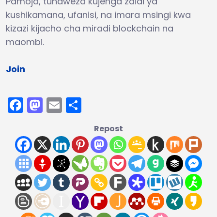
Pamoja, tunaweza kujenga zaidi ya
kushikamana, ufanisi, na imara msingi kwa
kizazi kijacho cha miradi blockchain na
maombi.
Join
Facebook
Mastodon
Email
Share
Repost