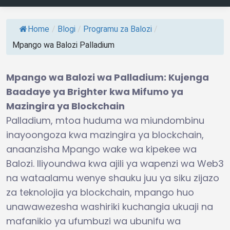
Home
/
Blogi
/
Programu za Balozi
/
Mpango wa Balozi Palladium
Mpango wa Balozi wa Palladium: Kujenga
Baadaye ya Brighter kwa Mifumo ya
Mazingira ya Blockchain
Palladium, mtoa huduma wa miundombinu
inayoongoza kwa mazingira ya blockchain,
anaanzisha Mpango wake wa kipekee wa
Balozi. Iliyoundwa kwa ajili ya wapenzi wa Web3
na wataalamu wenye shauku juu ya siku zijazo
za teknolojia ya blockchain, mpango huo
unawawezesha washiriki kuchangia ukuaji na
mafanikio ya ufumbuzi wa ubunifu wa