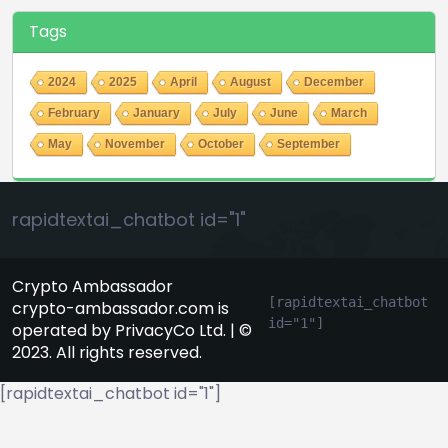
Tags
2024
2025
April
August
December
February
January
July
June
March
May
November
October
September
rapidtextai_chatbot id="1"
Crypto Ambassador
[rapidtextai_chatbot 
crypto-ambassador.com is
id="1"]
operated by PrivacyCo Ltd. | ©
2023. All rights reserved.
[rapidtextai_chatbot id="1"]