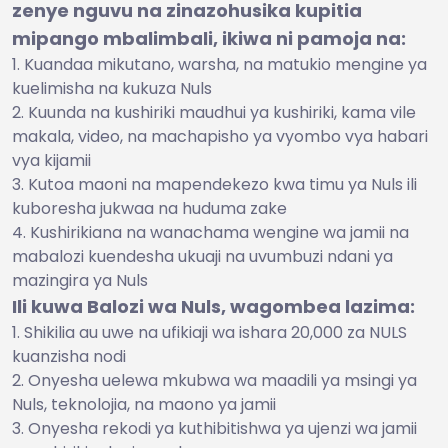
zenye nguvu na zinazohusika kupitia
mipango mbalimbali, ikiwa ni pamoja na:
Kuandaa mikutano, warsha, na matukio mengine ya
kuelimisha na kukuza Nuls
Kuunda na kushiriki maudhui ya kushiriki, kama vile
makala, video, na machapisho ya vyombo vya habari
vya kijamii
Kutoa maoni na mapendekezo kwa timu ya Nuls ili
kuboresha jukwaa na huduma zake
Kushirikiana na wanachama wengine wa jamii na
mabalozi kuendesha ukuaji na uvumbuzi ndani ya
mazingira ya Nuls
Ili kuwa Balozi wa Nuls, wagombea lazima:
Shikilia au uwe na ufikiaji wa ishara 20,000 za NULS
kuanzisha nodi
Onyesha uelewa mkubwa wa maadili ya msingi ya
Nuls, teknolojia, na maono ya jamii
Onyesha rekodi ya kuthibitishwa ya ujenzi wa jamii