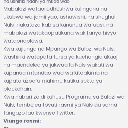
na ushiriki ndani ya mkoa wao
Mabalozi wataorodheshwa kulingana na
ukubwa wa jamii yao, ushawishi, na shughuli.
Nuls inakataza kabisa kununua wafuasi, na
mabalozi watakaopatikana wakifanya hivyo
wataondolewa.
Kwa kujiunga na Mpango wa Balozi wa Nuls,
washiriki watapata fursa ya kuchangia ukuaji
na maendeleo ya jukwaa la Nuls wakati wa
kupanua mtandao wao wa kitaaluma na
kupata uzoefu muhimu katika sekta ya
blockchain.
Kwa habari zaidi kuhusu Programu ya Balozi wa
Nuls, tembelea tovuti rasmi ya Nuls au soma
tangazo lao kwenye Twitter.
Viungo rasmi: