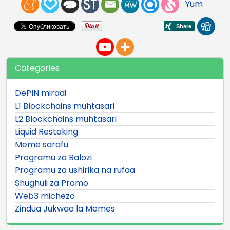
Yum
Categories
DePIN miradi
L1 Blockchains muhtasari
L2 Blockchains muhtasari
Liquid Restaking
Meme sarafu
Programu za Balozi
Programu za ushirika na rufaa
Shughuli za Promo
Web3 michezo
Zindua Jukwaa la Memes