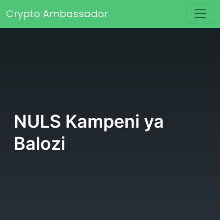
Skip to content
Crypto Ambassador
Main Navigation
NULS Kampeni ya
Balozi