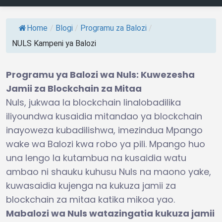
Home
/
Blogi
/
Programu za Balozi
/
NULS Kampeni ya Balozi
Programu ya Balozi wa Nuls: Kuwezesha
Jamii za Blockchain za Mitaa
Nuls, jukwaa la blockchain linalobadilika
iliyoundwa kusaidia mitandao ya blockchain
inayoweza kubadilishwa, imezindua Mpango
wake wa Balozi kwa robo ya pili. Mpango huo
una lengo la kutambua na kusaidia watu
ambao ni shauku kuhusu Nuls na maono yake,
kuwasaidia kujenga na kukuza jamii za
blockchain za mitaa katika mikoa yao.
Mabalozi wa Nuls watazingatia kukuza jamii