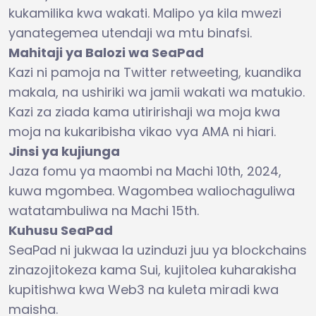
kukamilika kwa wakati. Malipo ya kila mwezi
yanategemea utendaji wa mtu binafsi.
Mahitaji ya Balozi wa SeaPad
Kazi ni pamoja na Twitter retweeting, kuandika
makala, na ushiriki wa jamii wakati wa matukio.
Kazi za ziada kama utiririshaji wa moja kwa
moja na kukaribisha vikao vya AMA ni hiari.
Jinsi ya kujiunga
Jaza fomu ya maombi na Machi 10th, 2024,
kuwa mgombea. Wagombea waliochaguliwa
watatambuliwa na Machi 15th.
Kuhusu SeaPad
SeaPad ni jukwaa la uzinduzi juu ya blockchains
zinazojitokeza kama Sui, kujitolea kuharakisha
kupitishwa kwa Web3 na kuleta miradi kwa
maisha.