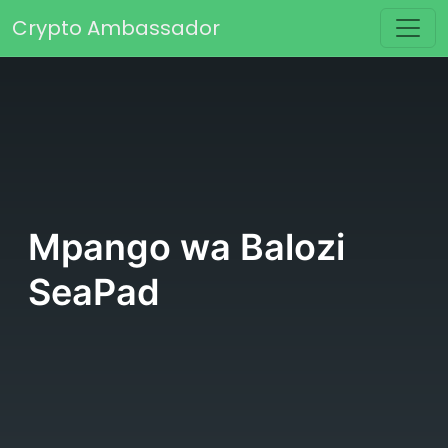
Skip to content
Crypto Ambassador
Main Navigation
Mpango wa Balozi
SeaPad