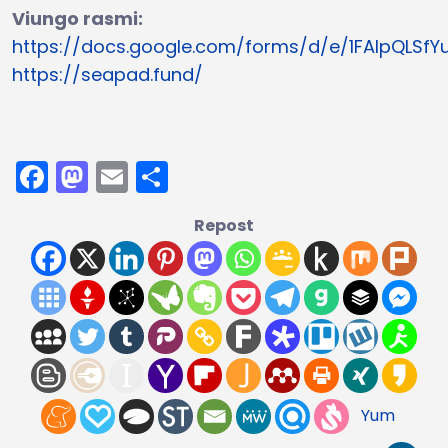
Viungo rasmi:
https://docs.google.com/forms/d/e/1FAIpQLS
https://seapad.fund/
Facebook
Mastodon
Email
Share
Repost
Yum