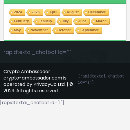
2024
2025
April
August
December
February
January
July
June
March
May
November
October
September
rapidtextai_chatbot id="1"
Crypto Ambassador
[rapidtextai_chatbot 
crypto-ambassador.com is
id="1"]
operated by PrivacyCo Ltd. | ©
2023. All rights reserved.
[rapidtextai_chatbot id="1"]