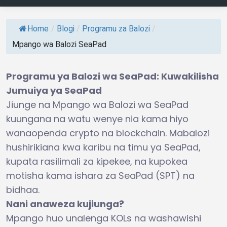
Home
/
Blogi
/
Programu za Balozi
/
Mpango wa Balozi SeaPad
Programu ya Balozi wa SeaPad: Kuwakilisha
Jumuiya ya SeaPad
Jiunge na Mpango wa Balozi wa SeaPad
kuungana na watu wenye nia kama hiyo
wanaopenda crypto na blockchain. Mabalozi
hushirikiana kwa karibu na timu ya SeaPad,
kupata rasilimali za kipekee, na kupokea
motisha kama ishara za SeaPad (SPT) na
bidhaa.
Nani anaweza kujiunga?
Mpango huo unalenga KOLs na washawishi