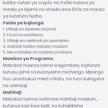
katika nafasi ya crypto na trafiki kubwa ya
media ya kijamii na shauku kwa IDOs na mauzo
ya kutafuta fedha.
Faida ya kujiunga
Ufikiaji wa kipekee wa jamii
Fursa za ushirikiano
Ufikiaji wa rasilimali ya upendeleo
Kushiriki katika matukio maalum
Merchandise na motisha ya ishara
Maelezo ya Programu
Mabalozi huanza kama wagombea, kujifunza
kuhusu jamii na kuonyesha michango. Mpango
huo unachukua miezi mitatu, na tuzo kulingana
na utendaji.
Mahitaji
Mabalozi lazima watimize mahitaji maalum,
kufanya kazi kwa bidii, na kuhakikisha