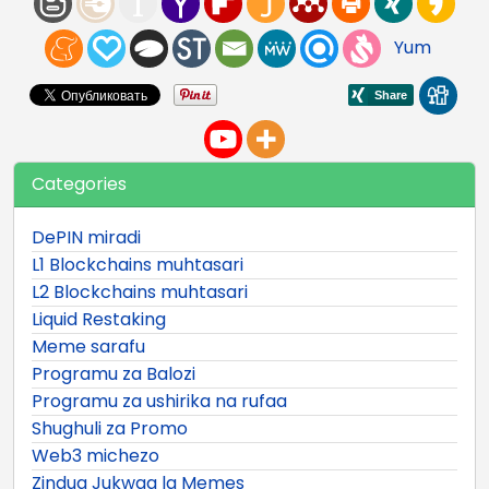
Yum
Categories
DePIN miradi
L1 Blockchains muhtasari
L2 Blockchains muhtasari
Liquid Restaking
Meme sarafu
Programu za Balozi
Programu za ushirika na rufaa
Shughuli za Promo
Web3 michezo
Zindua Jukwaa la Memes