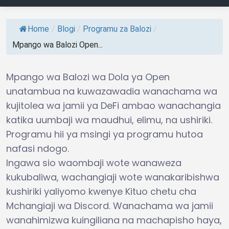
Home
/
Blogi
/
Programu za Balozi
/
Mpango wa Balozi Open...
Mpango wa Balozi wa Dola ya Open
unatambua na kuwazawadia wanachama wa
kujitolea wa jamii ya DeFi ambao wanachangia
katika uumbaji wa maudhui, elimu, na ushiriki.
Programu hii ya msingi ya programu hutoa
nafasi ndogo.
Ingawa sio waombaji wote wanaweza
kukubaliwa, wachangiaji wote wanakaribishwa
kushiriki yaliyomo kwenye Kituo chetu cha
Mchangiaji wa Discord. Wanachama wa jamii
wanahimizwa kuingiliana na machapisho haya,