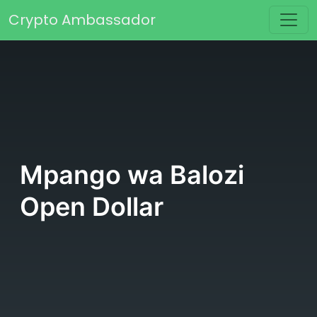
Skip to content
Crypto Ambassador
Main Navigation
Mpango wa Balozi
Open Dollar