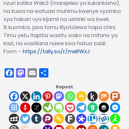
nzuri katika Web3 (marejeleo ya kukaribisha),
na kuwa na wafuasi muhimu kwenye vyombo
vya habari vya kijamii na ushiriki wa kweli.
Ili kuomba, jaza fomu iliyotolewa hapa chini.
Timu yetu itapitia wasifu wako na mifano ya
kazi, na wasiliana nawe kwa hatua zaidi.
Form –
https://tally.so/r/meRWxJ
Facebook
Mastodon
Email
Share
Repost