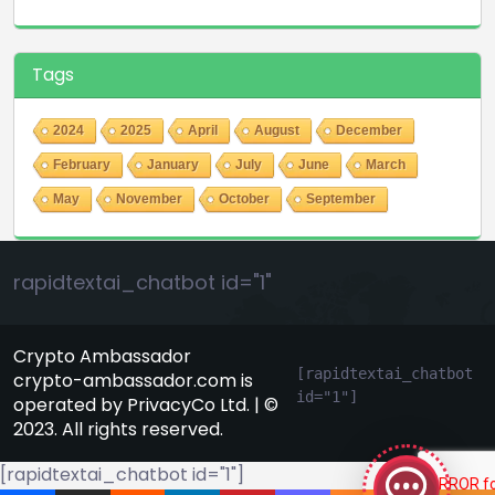
Tags
2024
2025
April
August
December
February
January
July
June
March
May
November
October
September
rapidtextai_chatbot id="1"
Crypto Ambassador
[rapidtextai_chatbot 
crypto-ambassador.com is
id="1"]
operated by PrivacyCo Ltd. | ©
GeekyBot
2023. All rights reserved.
online
[rapidtextai_chatbot id="1"]