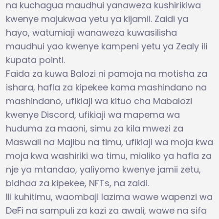
na kuchagua maudhui yanaweza kushirikiwa
kwenye majukwaa yetu ya kijamii. Zaidi ya
hayo, watumiaji wanaweza kuwasilisha
maudhui yao kwenye kampeni yetu ya Zealy ili
kupata pointi.
Faida za kuwa Balozi ni pamoja na motisha za
ishara, hafla za kipekee kama mashindano na
mashindano, ufikiaji wa kituo cha Mabalozi
kwenye Discord, ufikiaji wa mapema wa
huduma za maoni, simu za kila mwezi za
Maswali na Majibu na timu, ufikiaji wa moja kwa
moja kwa washiriki wa timu, mialiko ya hafla za
nje ya mtandao, yaliyomo kwenye jamii zetu,
bidhaa za kipekee, NFTs, na zaidi.
Ili kuhitimu, waombaji lazima wawe wapenzi wa
DeFi na sampuli za kazi za awali, wawe na sifa