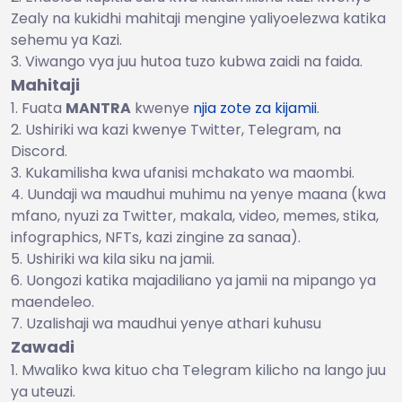
Zealy na kukidhi mahitaji mengine yaliyoelezwa katika
sehemu ya Kazi.
Viwango vya juu hutoa tuzo kubwa zaidi na faida.
Mahitaji
Fuata
MANTRA
kwenye
njia zote za kijamii
.
Ushiriki wa kazi kwenye Twitter, Telegram, na
Discord.
Kukamilisha kwa ufanisi mchakato wa maombi.
Uundaji wa maudhui muhimu na yenye maana (kwa
mfano, nyuzi za Twitter, makala, video, memes, stika,
infographics, NFTs, kazi zingine za sanaa).
Ushiriki wa kila siku na jamii.
Uongozi katika majadiliano ya jamii na mipango ya
maendeleo.
Uzalishaji wa maudhui yenye athari kuhusu
Zawadi
Mwaliko kwa kituo cha Telegram kilicho na lango juu
ya uteuzi.