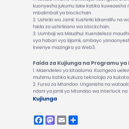
kuonyesha jukumu lake katika kuwezesha m
mbalimbali ya blockchain.
Ushiriki wa Jamii: Kushiriki kikamilifu n
faida za ushirikiano wa blockchain.
Uumbaji wa Maudhui: Kuendeleza maudhu
vya habari vya kijamii, ambayo yanaonyes
kwenye mazingira ya Web3.
Faida za Kujiunga na Programu ya 
Maendeleo ya kitaaluma: Kuongeza uelew
muhimu katika kukuza teknolojia za kukat
Fursa za Mtandao: Unganisha na wataal
ndani ya jamii ya Mtandao wa Interlock na z
Kujiunga
Facebook
Mastodon
Email
Share