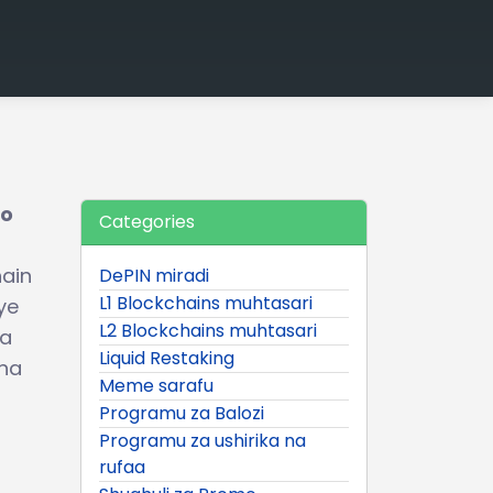
ho
Categories
hain
DePIN miradi
L1 Blockchains muhtasari
ye
L2 Blockchains muhtasari
na
Liquid Restaking
 na
Meme sarafu
Programu za Balozi
Programu za ushirika na
rufaa