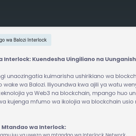
o wa Balozi Interlock
 Interlock: Kuendesha Uingiliano na Uunganis
gi unaozingatia kuimarisha ushirikiano wa blockc
ake wa Balozi. Iliyoundwa kwa ajili ya watu wen
eknolojia ya Web3 na blockchain, mpango huo u
 wa kujenga mfumo wa ikolojia wa blockchain usio
Mtandao wa Interlock:
hamu juu ya uwezo wa mtandao wa Interlock Network,