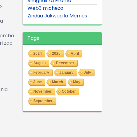
Shughuli za Promo
o
Web3 michezo
Zindua Jukwaa la Memes
na
vyombo
Tags
i zao
2024
2025
April
August
December
February
January
July
June
March
May
nia
November
October
September