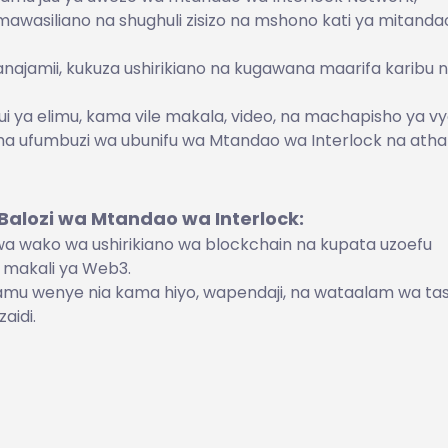
awasiliano na shughuli zisizo na mshono kati ya mitanda
a wanajamii, kukuza ushirikiano na kugawana maarifa karibu 
i ya elimu, kama vile makala, video, na machapisho ya 
ha ufumbuzi wa ubunifu wa Mtandao wa Interlock na athar
Balozi wa Mtandao wa Interlock:
a wako wa ushirikiano wa blockchain na kupata uzoefu
a makali ya Web3.
amu wenye nia kama hiyo, wapendaji, na wataalam wa tas
aidi.