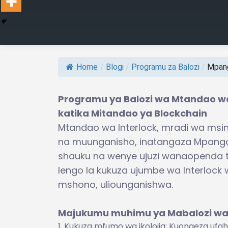
Home
/
Blogi
/
Programu za Balozi
/
Mpang
Programu ya Balozi wa Mtandao wa
katika Mitandao ya Blockchain
Mtandao wa Interlock, mradi wa msin
na muunganisho, inatangaza Mpango w
shauku na wenye ujuzi wanaopenda t
lengo la kukuza ujumbe wa Interlock
mshono, uliounganishwa.
Majukumu muhimu ya Mabalozi wa 
Kukuza mfumo wa ikolojia: Kuongeza ufa