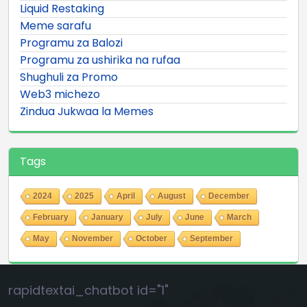
Liquid Restaking
Meme sarafu
Programu za Balozi
Programu za ushirika na rufaa
Shughuli za Promo
Web3 michezo
Zindua Jukwaa la Memes
Tags
2024
2025
April
August
December
February
January
July
June
March
May
November
October
September
rapidtextai_chatbot id="1"