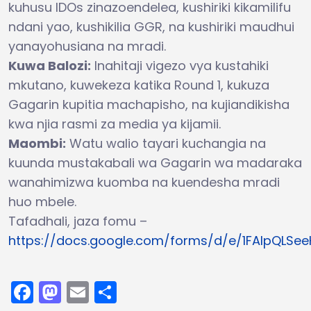
kuhusu IDOs zinazoendelea, kushiriki kikamilifu
ndani yao, kushikilia GGR, na kushiriki maudhui
yanayohusiana na mradi.
Kuwa Balozi:
Inahitaji vigezo vya kustahiki
mkutano, kuwekeza katika Round 1, kukuza
Gagarin kupitia machapisho, na kujiandikisha
kwa njia rasmi za media ya kijamii.
Maombi:
Watu walio tayari kuchangia na
kuunda mustakabali wa Gagarin wa madaraka
wanahimizwa kuomba na kuendesha mradi
huo mbele.
Tafadhali, jaza fomu –
https://docs.google.com/forms/d/e/1FAIpQLS
Facebook
Mastodon
Email
Share