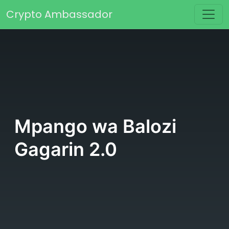
Skip to content
Crypto Ambassador
Main Navigation
Mpango wa Balozi
Gagarin 2.0