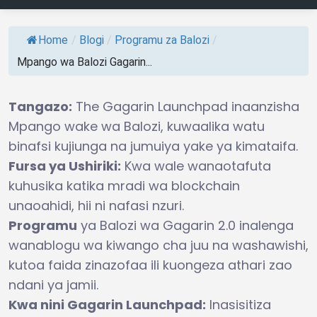
Home
/
Blogi
/
Programu za Balozi
/
Mpango wa Balozi Gagarin...
Tangazo:
The Gagarin Launchpad inaanzisha
Mpango wake wa Balozi, kuwaalika watu
binafsi kujiunga na jumuiya yake ya kimataifa.
Fursa ya Ushiriki:
Kwa wale wanaotafuta
kuhusika katika mradi wa blockchain
unaoahidi, hii ni nafasi nzuri.
Programu
ya Balozi wa Gagarin 2.0 inalenga
wanablogu wa kiwango cha juu na washawishi,
kutoa faida zinazofaa ili kuongeza athari zao
ndani ya jamii.
Kwa nini Gagarin Launchpad:
Inasisitiza