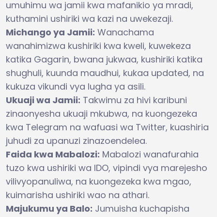
umuhimu wa jamii kwa mafanikio ya mradi,
kuthamini ushiriki wa kazi na uwekezaji.
Michango ya Jamii:
Wanachama
wanahimizwa kushiriki kwa kweli, kuwekeza
katika Gagarin, bwana jukwaa, kushiriki katika
shughuli, kuunda maudhui, kukaa updated, na
kukuza vikundi vya lugha ya asili.
Ukuaji wa Jamii:
Takwimu za hivi karibuni
zinaonyesha ukuaji mkubwa, na kuongezeka
kwa Telegram na wafuasi wa Twitter, kuashiria
juhudi za upanuzi zinazoendelea.
Faida kwa Mabalozi:
Mabalozi wanafurahia
tuzo kwa ushiriki wa IDO, vipindi vya marejesho
vilivyopanuliwa, na kuongezeka kwa mgao,
kuimarisha ushiriki wao na athari.
Majukumu ya Balo:
Jumuisha kuchapisha