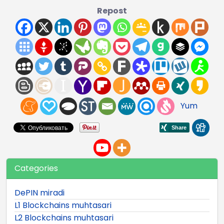
Repost
Yum
Categories
DePIN miradi
L1 Blockchains muhtasari
L2 Blockchains muhtasari