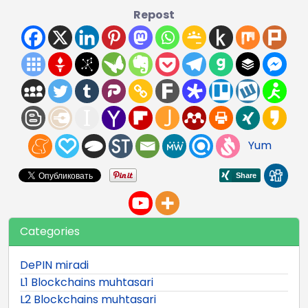
Repost
Yum
Categories
DePIN miradi
L1 Blockchains muhtasari
L2 Blockchains muhtasari