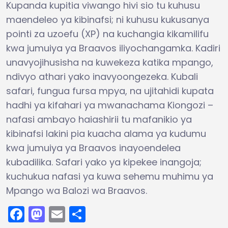
Kupanda kupitia viwango hivi sio tu kuhusu
maendeleo ya kibinafsi; ni kuhusu kukusanya
pointi za uzoefu (XP) na kuchangia kikamilifu
kwa jumuiya ya Braavos iliyochangamka. Kadiri
unavyojihusisha na kuwekeza katika mpango,
ndivyo athari yako inavyoongezeka. Kubali
safari, fungua fursa mpya, na ujitahidi kupata
hadhi ya kifahari ya mwanachama Kiongozi –
nafasi ambayo haiashirii tu mafanikio ya
kibinafsi lakini pia kuacha alama ya kudumu
kwa jumuiya ya Braavos inayoendelea
kubadilika. Safari yako ya kipekee inangoja;
kuchukua nafasi ya kuwa sehemu muhimu ya
Mpango wa Balozi wa Braavos.
Facebook
Mastodon
Email
Share