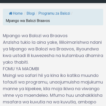
Home
/
Blogi
/
Programu za Balozi
/
Mpango wa Balozi Braavos
Mpango wa Balozi wa Braavos
Anzisha tukio la aina yake, lililoimarishwa ndani
ya Mpango wa Balozi wa Braavos, iliyoundwa
kwa ustadi ili kuwezesha na kutambua dhamira
yako thabiti.
FOMU YA MAOMBI
Msingi wa safari hii ya kina iko katika muundo
tofauti wa programu, unaojumuisha majukumu
manne ya kipekee, kila moja ikiwa na viwango
vinne vya maendeleo. Mfumo huu unahakikisha
msafara wa kuvutia na wa kuvutia, ambapo