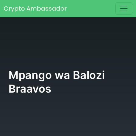
Skip to content
Crypto Ambassador
Main Navigation
Mpango wa Balozi
Braavos