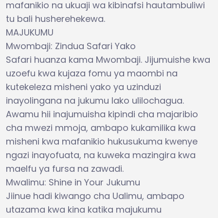
mafanikio na ukuaji wa kibinafsi hautambuliwi
tu bali husherehekewa.
MAJUKUMU
Mwombaji: Zindua Safari Yako
Safari huanza kama Mwombaji. Jijumuishe kwa
uzoefu kwa kujaza fomu ya maombi na
kutekeleza misheni yako ya uzinduzi
inayolingana na jukumu lako ulilochagua.
Awamu hii inajumuisha kipindi cha majaribio
cha mwezi mmoja, ambapo kukamilika kwa
misheni kwa mafanikio hukusukuma kwenye
ngazi inayofuata, na kuweka mazingira kwa
maelfu ya fursa na zawadi.
Mwalimu: Shine in Your Jukumu
Jiinue hadi kiwango cha Ualimu, ambapo
utazama kwa kina katika majukumu