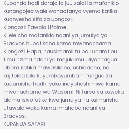
Kupanda hadi daraja la juu zaidi la mafanikio
kunangojea wale wanaofanya vyema katika
kuonyesha sifa za uongozi.
Kiongozi: Tawala Ufalme
Kilele cha mafanikio ndani ya jumuiya ya
Braavos hupatikana kama mwanachama
Kiongozi. Hapa, hausimamii tu bali unaratibu
timu nzima ndani ya majukumu uliyochagua.
Ubora katika mawasiliano, ushirikiano, na
kujitolea bila kuyumbayumba ni funguo za
kudumisha hadhi yako inayoheshimiwa kama
mwanachama wa Wasomi. Ni fursa ya kuweka
alama isiyofutika kwa jumuiya na kuimarisha
utawala wako kama mrahaba ndani ya
Braavos.
KUPANUA SAFARI