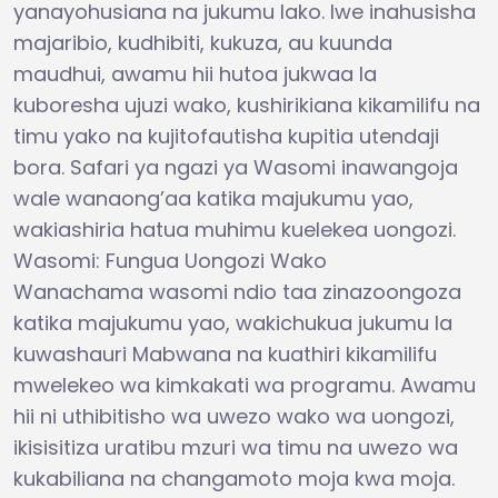
yanayohusiana na jukumu lako. Iwe inahusisha
majaribio, kudhibiti, kukuza, au kuunda
maudhui, awamu hii hutoa jukwaa la
kuboresha ujuzi wako, kushirikiana kikamilifu na
timu yako na kujitofautisha kupitia utendaji
bora. Safari ya ngazi ya Wasomi inawangoja
wale wanaong’aa katika majukumu yao,
wakiashiria hatua muhimu kuelekea uongozi.
Wasomi: Fungua Uongozi Wako
Wanachama wasomi ndio taa zinazoongoza
katika majukumu yao, wakichukua jukumu la
kuwashauri Mabwana na kuathiri kikamilifu
mwelekeo wa kimkakati wa programu. Awamu
hii ni uthibitisho wa uwezo wako wa uongozi,
ikisisitiza uratibu mzuri wa timu na uwezo wa
kukabiliana na changamoto moja kwa moja.