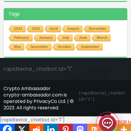
Tags
2024
2025
April
August
December
February
January
July
June
March
May
November
October
September
rapidtextai_chatbot id="1"
Crypto Ambassador
[rapidtextai_chatbot 
crypto-ambassador.com is
id="1"]
operated by PrivacyCo Ltd. | ©
GeekyBot
2023. All rights reserved.
online
[rapidtextai_chatbot id="1"]