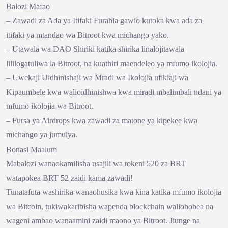
Balozi Mafao
– Zawadi za Ada ya Itifaki Furahia gawio kutoka kwa ada za
itifaki ya mtandao wa Bitroot kwa michango yako.
– Utawala wa DAO Shiriki katika shirika linalojitawala
lililogatuliwa la Bitroot, na kuathiri maendeleo ya mfumo ikolojia.
– Uwekaji Uidhinishaji wa Mradi wa Ikolojia ufikiaji wa
Kipaumbele kwa walioidhinishwa kwa miradi mbalimbali ndani ya
mfumo ikolojia wa Bitroot.
– Fursa ya Airdrops kwa zawadi za matone ya kipekee kwa
michango ya jumuiya.
Bonasi Maalum
Mabalozi wanaokamilisha usajili wa tokeni 520 za BRT
watapokea BRT 52 zaidi kama zawadi!
Tunatafuta washirika wanaohusika kwa kina katika mfumo ikolojia
wa Bitcoin, tukiwakaribisha wapenda blockchain waliobobea na
wageni ambao wanaamini zaidi maono ya Bitroot. Jiunge na