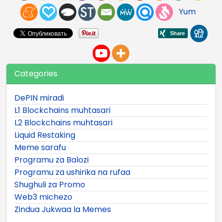
Yum
Categories
DePIN miradi
L1 Blockchains muhtasari
L2 Blockchains muhtasari
Liquid Restaking
Meme sarafu
Programu za Balozi
Programu za ushirika na rufaa
Shughuli za Promo
Web3 michezo
Zindua Jukwaa la Memes