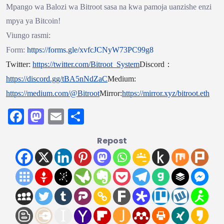
Mpango wa Balozi wa Bitroot sasa na kwa pamoja uanzishe enzi
mpya ya Bitcoin!
Viungo rasmi:
Form:
https://forms.gle/xvfcJCNyW73PC99g8
Twitter:
https://twitter.com/Bitroot_System
Discord
：
https://discord.gg/tBA5nNdZaC
Medium:
https://medium.com/@Bitroot
Mirror:
https://mirror.xyz/bitroot.eth
Facebook
Mastodon
Email
Share
Repost