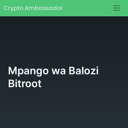
Skip to content
Crypto Ambassador
Main Navigation
Mpango wa Balozi
Bitroot