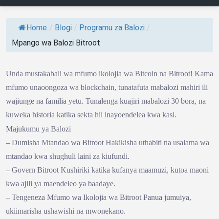
Home
/
Blogi
/
Programu za Balozi
/
Mpango wa Balozi Bitroot
Unda mustakabali wa mfumo ikolojia wa Bitcoin na Bitroot! Kama
mfumo unaoongoza wa blockchain, tunatafuta mabalozi mahiri ili
wajiunge na familia yetu. Tunalenga kuajiri mabalozi 30 bora, na
kuweka historia katika sekta hii inayoendelea kwa kasi.
Majukumu ya Balozi
– Dumisha Mtandao wa Bitroot Hakikisha uthabiti na usalama wa
mtandao kwa shughuli laini za kiufundi.
– Govern Bitroot Kushiriki katika kufanya maamuzi, kutoa maoni
kwa ajili ya maendeleo ya baadaye.
– Tengeneza Mfumo wa Ikolojia wa Bitroot Panua jumuiya,
ukiimarisha ushawishi na mwonekano.