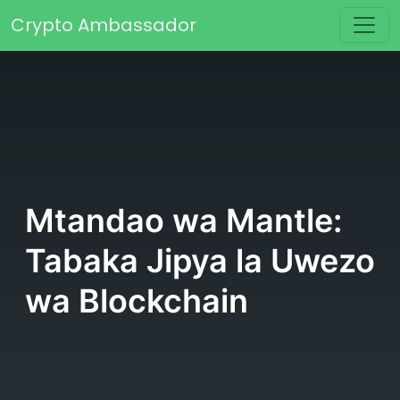
Skip to content
Crypto Ambassador
Main Navigation
Mtandao wa Mantle:
Tabaka Jipya la Uwezo
wa Blockchain