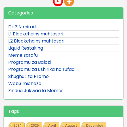
Categories
DePIN miradi
L1 Blockchains muhtasari
L2 Blockchains muhtasari
Liquid Restaking
Meme sarafu
Programu za Balozi
Programu za ushirika na rufaa
Shughuli za Promo
Web3 michezo
Zindua Jukwaa la Memes
Tags
2024
2025
April
August
December