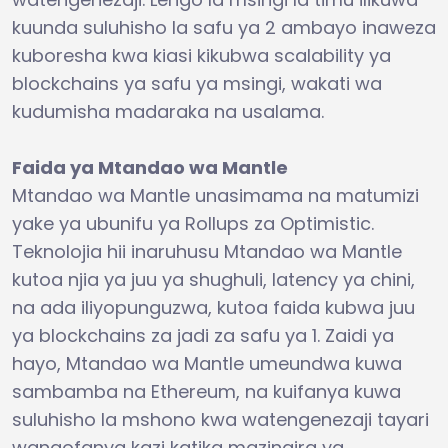
kuunda suluhisho la safu ya 2 ambayo inaweza
kuboresha kwa kiasi kikubwa scalability ya
blockchains ya safu ya msingi, wakati wa
kudumisha madaraka na usalama.
Faida ya Mtandao wa Mantle
Mtandao wa Mantle unasimama na matumizi
yake ya ubunifu ya Rollups za Optimistic.
Teknolojia hii inaruhusu Mtandao wa Mantle
kutoa njia ya juu ya shughuli, latency ya chini,
na ada iliyopunguzwa, kutoa faida kubwa juu
ya blockchains za jadi za safu ya 1. Zaidi ya
hayo, Mtandao wa Mantle umeundwa kuwa
sambamba na Ethereum, na kuifanya kuwa
suluhisho la mshono kwa watengenezaji tayari
wanaofanya kazi katika mazingira ya