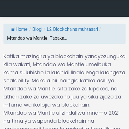
Home
/
Blogi
/
L2 Blockchains muhtasari
/
Mtandao wa Mantle: Tabaka...
Katika mazingira ya blockchain yanayozunguka
kila wakati, Mtandao wa Mantle umeibuka
kama suluhisho la kuahidi linalolenga kuongeza
scalability. Makala hii inaingia katika asili ya
Mtandao wa Mantle, sifa zake za kipekee, na
athari zake za uwezekano juu ya siku zijazo za
mfumo wa ikolojia wa blockchain.
Mtandao wa Mantle ulizinduliwa mnamo 2021
na timu ya wapenda blockchain na
watengenezaji. Lengo la msingi la timu ilikuwa