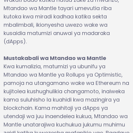
Mtandao wa Mantle tayari umevutia riba
kutoka kwa miradi kadhaa katika sekta
mbalimbali, ikionyesha uwezo wake wa
kusaidia matumizi anuwai ya madaraka
(dApps).
Mustakabali wa Mtandao wa Mantle
Kwa kumalizia, matumizi ya ubunifu ya
Mtandao wa Mantle ya Rollups ya Optimistic,
pamoja na utangamano wake wa Ethereum na
kujitolea kushughulikia changamoto, inaiweka
kama suluhisho la kuahidi kwa mazingira ya
blockchain. Kama mahitaji ya dApps ya
utendaji wa juu inaendelea kukua, Mtandao wa
Mantle unatarajiwa kuchukua jukumu muhimu
zaidi katika kuwezesha mafanikio yao. Baadaye