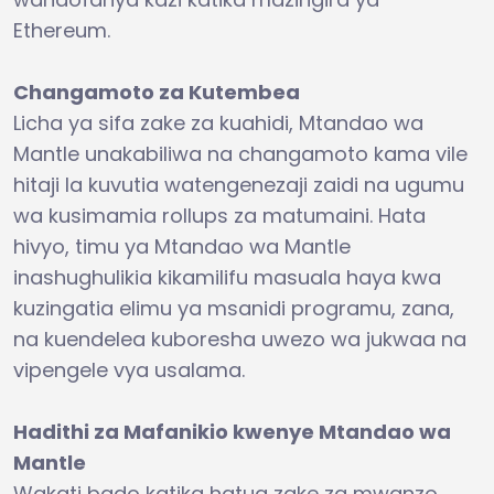
Ethereum.
Changamoto za Kutembea
Licha ya sifa zake za kuahidi, Mtandao wa
Mantle unakabiliwa na changamoto kama vile
hitaji la kuvutia watengenezaji zaidi na ugumu
wa kusimamia rollups za matumaini. Hata
hivyo, timu ya Mtandao wa Mantle
inashughulikia kikamilifu masuala haya kwa
kuzingatia elimu ya msanidi programu, zana,
na kuendelea kuboresha uwezo wa jukwaa na
vipengele vya usalama.
Hadithi za Mafanikio kwenye Mtandao wa
Mantle
Wakati bado katika hatua zake za mwanzo,