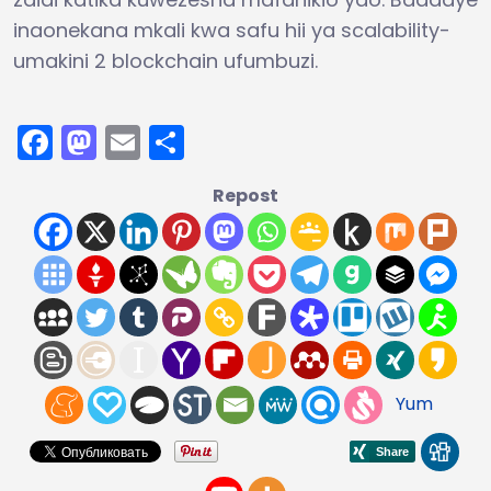
inaonekana mkali kwa safu hii ya scalability-
umakini 2 blockchain ufumbuzi.
Facebook
Mastodon
Email
Share
Repost
Yum