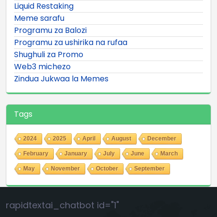
Liquid Restaking
Meme sarafu
Programu za Balozi
Programu za ushirika na rufaa
Shughuli za Promo
Web3 michezo
Zindua Jukwaa la Memes
Tags
2024
2025
April
August
December
February
January
July
June
March
May
November
October
September
rapidtextai_chatbot id="1"