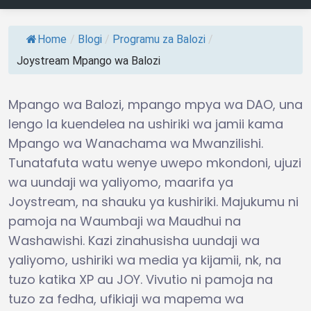
Home
/
Blogi
/
Programu za Balozi
/
Joystream Mpango wa Balozi
Mpango wa Balozi, mpango mpya wa DAO, una
lengo la kuendelea na ushiriki wa jamii kama
Mpango wa Wanachama wa Mwanzilishi.
Tunatafuta watu wenye uwepo mkondoni, ujuzi
wa uundaji wa yaliyomo, maarifa ya
Joystream, na shauku ya kushiriki. Majukumu ni
pamoja na Waumbaji wa Maudhui na
Washawishi. Kazi zinahusisha uundaji wa
yaliyomo, ushiriki wa media ya kijamii, nk, na
tuzo katika XP au JOY. Vivutio ni pamoja na
tuzo za fedha, ufikiaji wa mapema wa