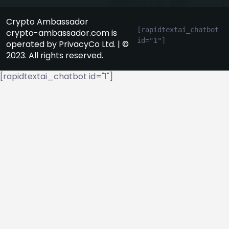
Crypto Ambassador
[rapidtextai_chatbot 
crypto-ambassador.com is
id="1"]
operated by PrivacyCo Ltd. | ©
2023. All rights reserved.
[rapidtextai_chatbot id="1"]