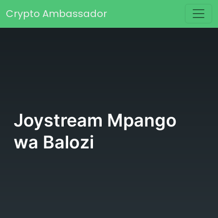
Skip to content
Crypto Ambassador
Main Navigation
Joystream Mpango
wa Balozi