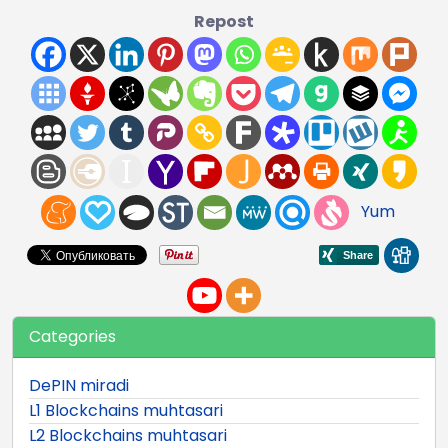
Repost
Yum
Categories
DePIN miradi
L1 Blockchains muhtasari
L2 Blockchains muhtasari