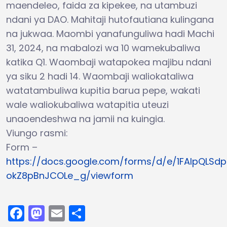
maendeleo, faida za kipekee, na utambuzi
ndani ya DAO. Mahitaji hutofautiana kulingana
na jukwaa. Maombi yanafunguliwa hadi Machi
31, 2024, na mabalozi wa 10 wamekubaliwa
katika Q1. Waombaji watapokea majibu ndani
ya siku 2 hadi 14. Waombaji waliokataliwa
watatambuliwa kupitia barua pepe, wakati
wale waliokubaliwa watapitia uteuzi
unaoendeshwa na jamii na kuingia.
Viungo rasmi:
Form –
https://docs.google.com/forms/d/e/1FAIpQLS
okZ8pBnJCOLe_g/viewform
Facebook
Mastodon
Email
Share