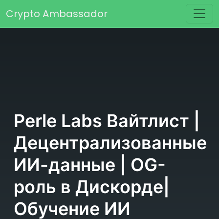
Перейти к содержимому
Crypto Ambassador
Основная навигация
Perle Labs Вайтлист |
Децентрализованные
ИИ-данные | OG-
роль в Дискорде|
Обучение ИИ