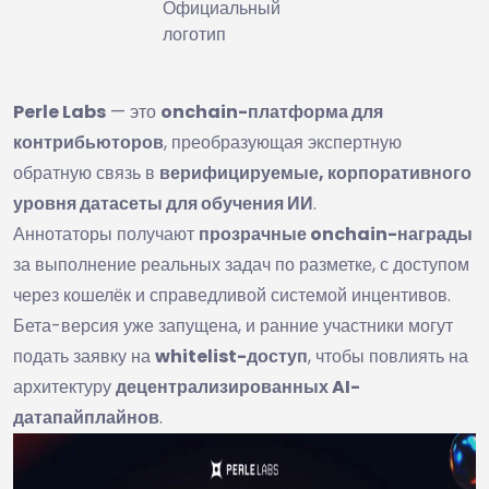
Официальный
логотип
Perle Labs
— это
onchain-платформа для
контрибьюторов
, преобразующая экспертную
обратную связь в
верифицируемые, корпоративного
уровня датасеты для обучения ИИ
.
Аннотаторы получают
прозрачные onchain-награды
за выполнение реальных задач по разметке, с доступом
через кошелёк и справедливой системой инцентивов.
Бета-версия уже запущена, и ранние участники могут
подать заявку на
whitelist-доступ
, чтобы повлиять на
архитектуру
децентрализированных AI-
датапайплайнов
.