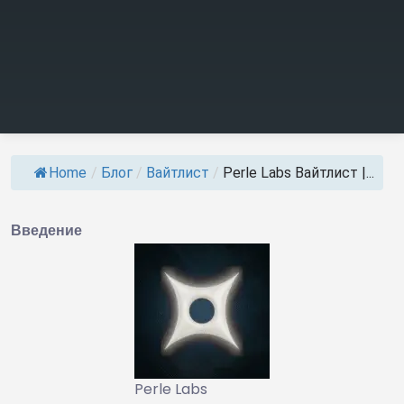
Home
/
Блог
/
Вайтлист
/
Perle Labs Вайтлист |...
Введение
Perle Labs