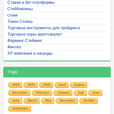
Ставки и бет платформы
Стейблкоины
стоки
Токен Сплеш
Торговые инструменты для трейдинга
Торговые пары криптовалют
Фарминг Стейкинг
Финтех
ХР компания и награды
Tags
2024
2025
2026
April
August
December
February
January
July
June
Jyne
March
May
November
October
September