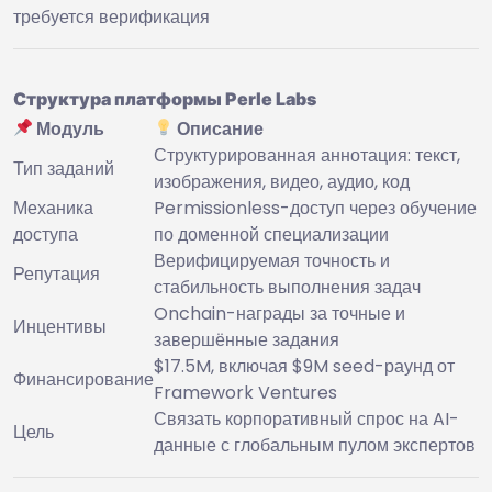
требуется верификация
Структура платформы Perle Labs
Модуль
Описание
Структурированная аннотация: текст,
Тип заданий
изображения, видео, аудио, код
Механика
Permissionless-доступ через обучение
доступа
по доменной специализации
Верифицируемая точность и
Репутация
стабильность выполнения задач
Onchain-награды за точные и
Инцентивы
завершённые задания
$17.5M, включая $9M seed-раунд от
Финансирование
Framework Ventures
Связать корпоративный спрос на AI-
Цель
данные с глобальным пулом экспертов