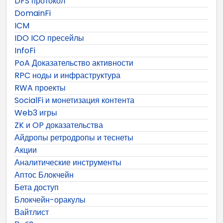
DFS протокол
DomainFi
ICM
IDO ICO пресейлы
InfoFi
PoA Доказательство активности
RPC ноды и инфраструктура
RWA проекты
SocialFi и монетизация контента
Web3 игры
ZK и OP доказательства
Айдропы ретродропы и теснеты
Акции
Аналитические инструменты
Аптос Блокчейн
Бета доступ
Блокчейн-оракулы
Вайтлист