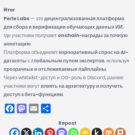
Итог
Perle Labs
— это
децентрализованная платформа
для сбора и верификации обучающих данных ИИ
,
где участники получают
onchain-награды за точную
аннотацию
.
Платформа объединяет
корпоративный спрос на AI-
датасеты
с
глобальным пулом экспертов
, используя
прозрачные и отслеживаемые пайплайны
.
Через whitelist-доступ и OG-роль в Discord, ранние
участники могут
влиять на архитектуру и получить
доступ к бета-функциям
.
Facebook
Mastodon
Email
Отправить
Repost