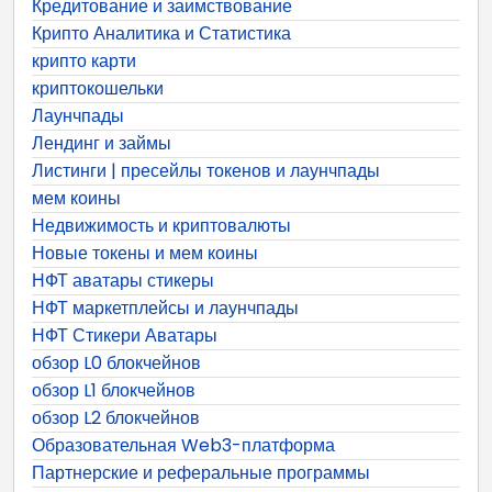
Кредитование и заимствование
Крипто Аналитика и Статистика
крипто карти
криптокошельки
Лаунчпады
Лендинг и займы
Листинги | пресейлы токенов и лаунчпады
мем коины
Недвижимость и криптовалюты
Новые токены и мем коины
НФТ аватары стикеры
НФТ маркетплейсы и лаунчпады
НФТ Стикери Аватары
обзор L0 блокчейнов
обзор L1 блокчейнов
обзор L2 блокчейнов
Образовательная Web3-платформа
Партнерские и реферальные программы