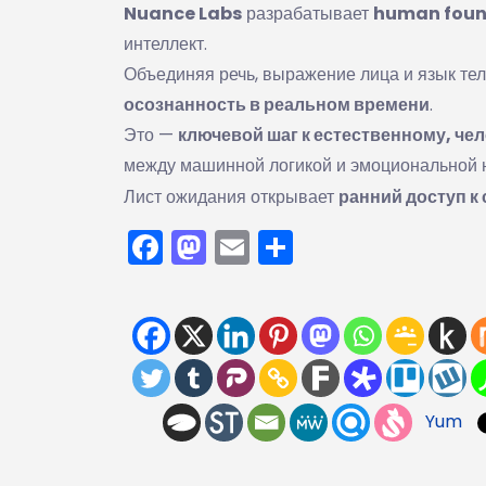
Nuance Labs
разрабатывает
human foun
интеллект.
Объединяя речь, выражение лица и язык те
осознанность в реальном времени
.
Это —
ключевой шаг к естественному, ч
между машинной логикой и эмоциональной 
Лист ожидания открывает
ранний доступ 
Facebook
Mastodon
Email
Отправить
Yum