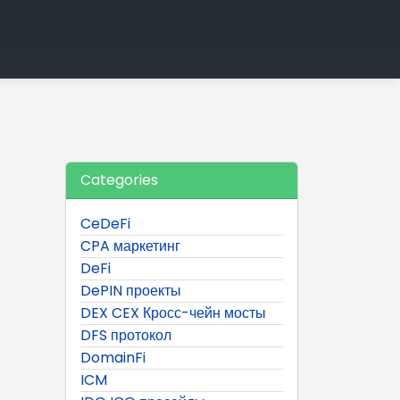
Categories
CeDeFi
CPA маркетинг
DeFi
DePIN проекты
DEX CEX Кросс-чейн мосты
DFS протокол
DomainFi
ICM