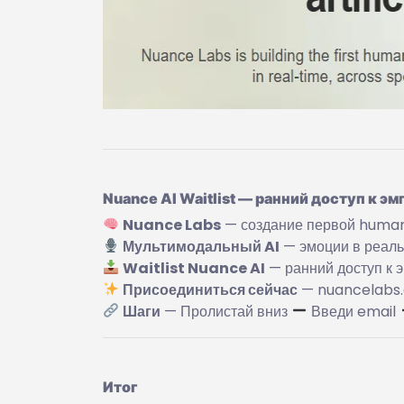
Nuance AI Waitlist — ранний доступ к эм
Nuance Labs
— создание первой human
Мультимодальный AI
— эмоции в реаль
Waitlist Nuance AI
— ранний доступ к 
Присоединиться сейчас
— nuancelabs.
Шаги
— Пролистай вниз
Введи email
Итог