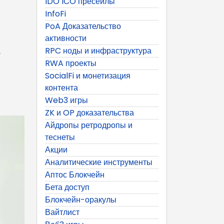
IDO ICO пресейлы
InfoFi
PoA Доказательство
активности
RPC ноды и инфраструктура
,
RWA проекты
SocialFi и монетизация
контента
Web3 игры
ZK и OP доказательства
Айдропы ретродропы и
теснеты
Акции
Аналитические инструменты
Аптос Блокчейн
Бета доступ
Блокчейн-оракулы
Вайтлист