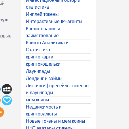
Инвестиционный обзор и
ый
статистика
Инплей токены
ную
Интерактивные IP-агенты
Кредитование и
заимствование
азрыв
Крипто Аналитика и
Статистика
крипто карти
криптокошельки
Лаунчпады
Лендинг и займы
Листинги | пресейлы токенов
и лаунчпады
мем коины
Недвижимость и
криптовалюты
Новые токены и мем коины
НФТ аватары стикеры