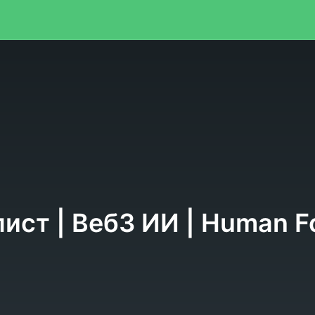
я
ист | Веб3 ИИ | Human F