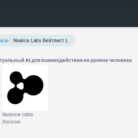
висы
/
Nuance Labs Вейтлист |...
уальный AI для взаимодействия на уровне человека
Nuance Labs
Логотип