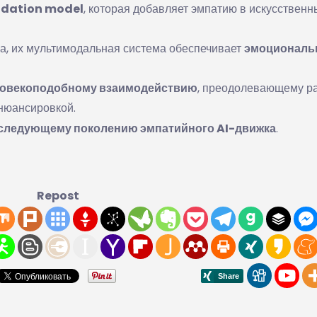
dation model
, которая добавляет эмпатию в искусственн
ла, их мультимодальная система обеспечивает
эмоциональ
еловекоподобному взаимодействию
, преодолевающему р
нюансировкой.
к следующему поколению эмпатийного AI-движка
.
Repost