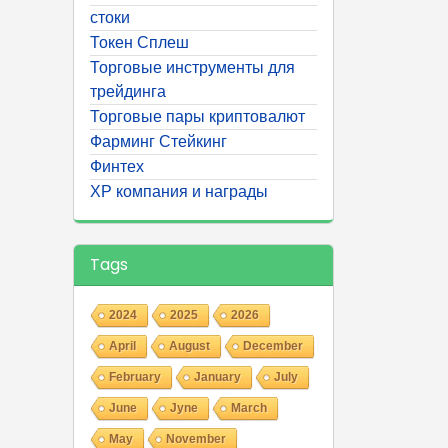
стоки
Токен Сплеш
Торговые инструменты для
трейдинга
Торговые пары криптовалют
Фарминг Стейкинг
Финтех
ХР компания и награды
Tags
2024
2025
2026
April
August
December
February
January
July
June
Jyne
March
May
November