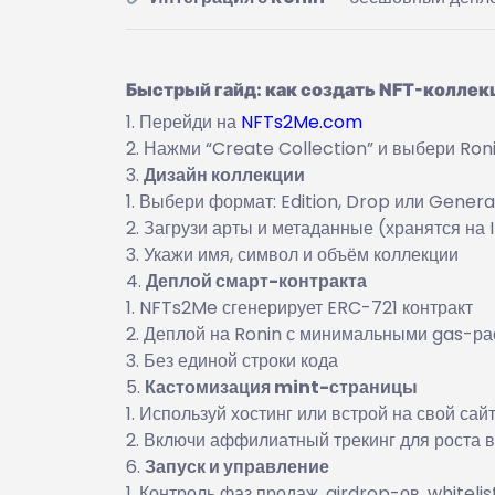
Быстрый гайд: как создать NFT-коллек
Перейди на
NFTs2Me.com
Нажми “Create Collection” и выбери Roni
Дизайн коллекции
Выбери формат: Edition, Drop или Genera
Загрузи арты и метаданные (хранятся на 
Укажи имя, символ и объём коллекции
Деплой смарт-контракта
NFTs2Me сгенерирует ERC-721 контракт
Деплой на Ronin с минимальными gas-р
Без единой строки кода
Кастомизация mint-страницы
Используй хостинг или встрой на свой сай
Включи аффилиатный трекинг для роста 
Запуск и управление
Контроль фаз продаж, airdrop-ов, whiteli