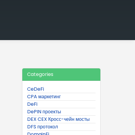
Categories
CeDeFi
CPA маркетинг
DeFi
DePIN проекты
DEX CEX Кросс-чейн мосты
DFS протокол
DomainFi