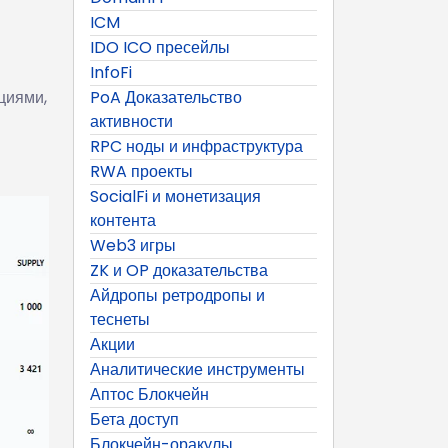
ICM
IDO ICO пресейлы
InfoFi
циями,
PoA Доказательство
активности
RPC ноды и инфраструктура
RWA проекты
SocialFi и монетизация
контента
Web3 игры
ZK и OP доказательства
Айдропы ретродропы и
теснеты
Акции
Аналитические инструменты
Аптос Блокчейн
Бета доступ
Блокчейн-оракулы