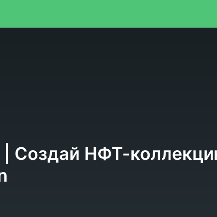
я
| Создай НФТ-коллекцию
n