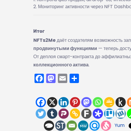
Мониторинг активности через NFT Dashb
Итог
NFTs2Me
даёт создателям возможность за
продвинутыми функциями
— теперь досту
От деплоя смарт-контракта до аффилиатны
коллекционного актива
.
Facebook
Mastodon
Email
Отправить
Yum