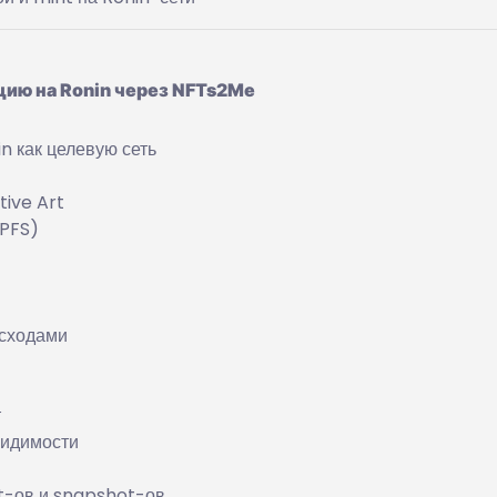
цию на Ronin через NFTs2Me
n как целевую сеть
tive Art
IPFS)
асходами
т
видимости
st-ов и snapshot-ов