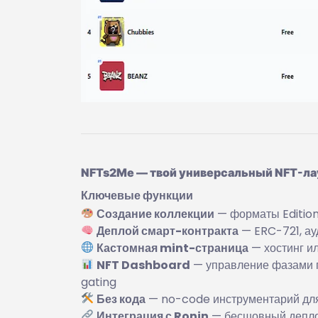
NFTs2Me — твой универсальный NFT-л
Ключевые функции
Создание коллекции
— форматы Edition
Деплой смарт-контракта
— ERC-721, ау
Кастомная mint-страница
— хостинг и
NFT Dashboard
— управление фазами п
gating
Без кода
— no-code инструментарий для
Интеграция с Ronin
— бесшовный деплой