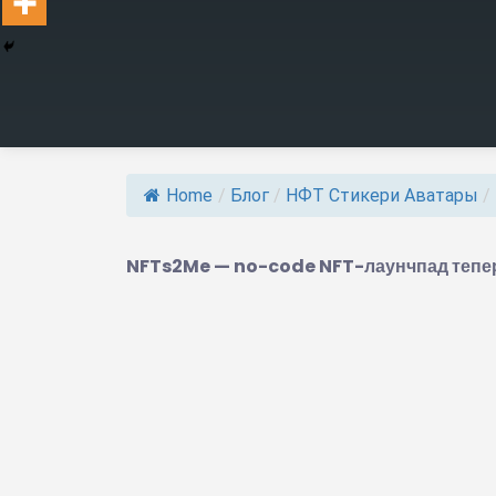
Home
/
Блог
/
НФТ Стикери Аватары
/
NFTs2Me — no-code NFT-лаунчпад тепер