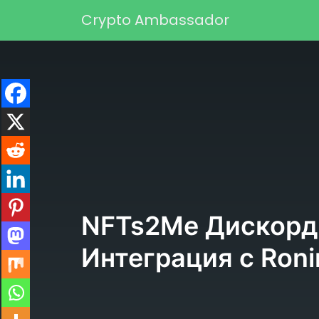
Перейти к содержимому
Crypto Ambassador
Основная навигаци
NFTs2Me Дискорд 
Интеграция с Roni