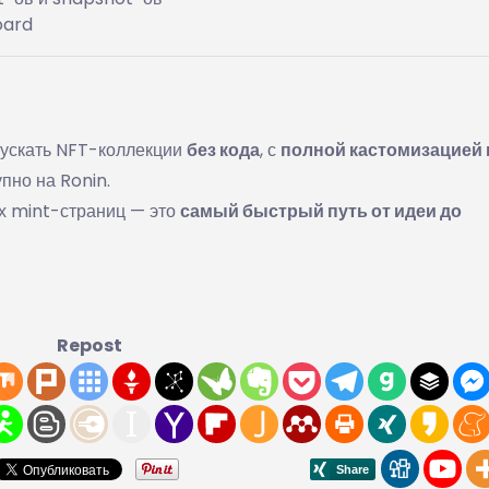
oard
пускать NFT-коллекции
без кода
, с
полной кастомизацией 
пно на Ronin.
х mint-страниц — это
самый быстрый путь от идеи до
Repost