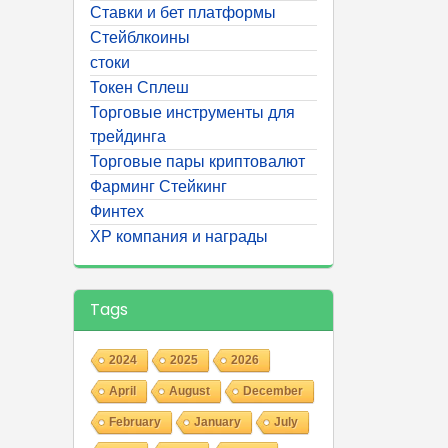
Ставки и бет платформы
Стейблкоины
стоки
Токен Сплеш
Торговые инструменты для
трейдинга
Торговые пары криптовалют
Фарминг Стейкинг
Финтех
ХР компания и награды
Tags
2024
2025
2026
April
August
December
February
January
July