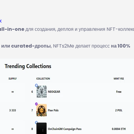
k
ll-in-one
для создания, деплоя и управления NFT-коллек
о или curated-дропы
, NFTs2Me делает процесс
на 100%