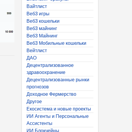
Вайтлист
Веб3 игры
Веб3 кошельки
Веб3 майнинг
Веб3 Майнинг
Веб3 Мобильные кошельки
Вейтлист
ДАО
Децентрализованное
здравоохранение
Децентрализованные рынки
прогнозов
Доходное Фермерство
Другое
Екосистема и новые проекты
n
ИИ Агенты и Персональные
Ассистенты
ИИ Блокчейны