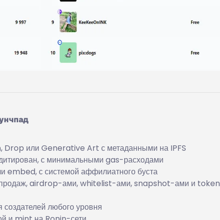
аунчпад
, Drop или Generative Art с метаданными на IPFS
дитирован, с минимальными gas-расходами
ли embed, с системой аффилиатного буста
родаж, airdrop-ами, whitelist-ами, snapshot-ами и toke
 создателей любого уровня
 и mint на Ronin-сети