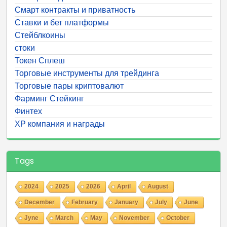
Смарт контракты и приватность
Ставки и бет платформы
Стейблкоины
стоки
Токен Сплеш
Торговые инструменты для трейдинга
Торговые пары криптовалют
Фарминг Стейкинг
Финтех
ХР компания и награды
Tags
2024
2025
2026
April
August
December
February
January
July
June
Jyne
March
May
November
October