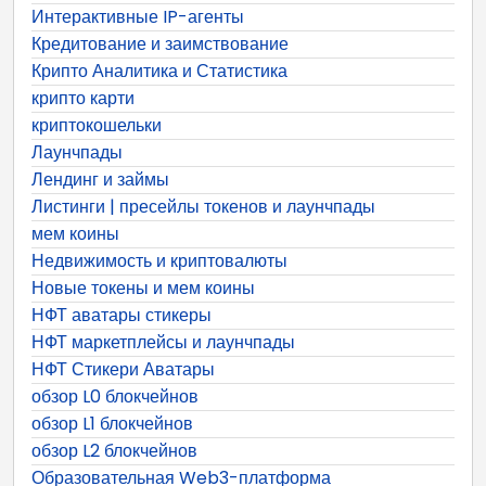
Интерактивные IP-агенты
Кредитование и заимствование
Крипто Аналитика и Статистика
крипто карти
криптокошельки
Лаунчпады
Лендинг и займы
Листинги | пресейлы токенов и лаунчпады
мем коины
Недвижимость и криптовалюты
Новые токены и мем коины
НФТ аватары стикеры
НФТ маркетплейсы и лаунчпады
НФТ Стикери Аватары
обзор L0 блокчейнов
обзор L1 блокчейнов
обзор L2 блокчейнов
Образовательная Web3-платформа