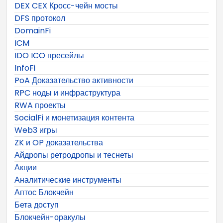
DEX CEX Кросс-чейн мосты
DFS протокол
DomainFi
ICM
IDO ICO пресейлы
InfoFi
PoA Доказательство активности
RPC ноды и инфраструктура
RWA проекты
SocialFi и монетизация контента
Web3 игры
ZK и OP доказательства
Айдропы ретродропы и теснеты
Акции
Аналитические инструменты
Аптос Блокчейн
Бета доступ
Блокчейн-оракулы