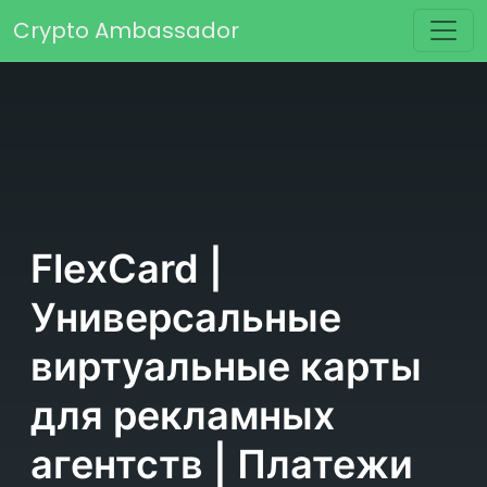
Перейти к содержимому
Crypto Ambassador
Основная навигация
FlexCard |
Универсальные
виртуальные карты
для рекламных
агентств | Платежи