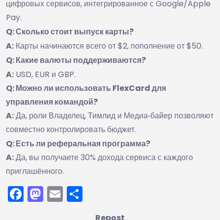
цифровых сервисов, интегрированное с Google/Apple
Pay.
Q: Сколько стоит выпуск карты?
A:
Карты начинаются всего от $2, пополнение от $50.
Q: Какие валюты поддерживаются?
A:
USD, EUR и GBP.
Q: Можно ли использовать FlexCard для
управления командой?
A:
Да, роли Владелец, Тимлид и Медиа‑байер позволяют
совместно контролировать бюджет.
Q: Есть ли реферальная программа?
A:
Да, вы получаете 30% дохода сервиса с каждого
приглашённого.
Facebook
Mastodon
Email
Отправить
Repost