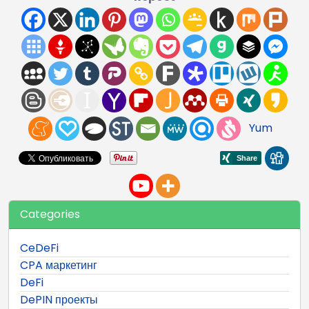
Yum
Categories
CeDeFi
CPA маркетинг
DeFi
DePIN проекты