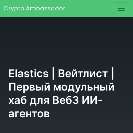
Перейти к содержимому
Crypto Ambassador
Основная навигация
Elastics | Вейтлист |
Первый модульный
хаб для Веб3 ИИ-
агентов