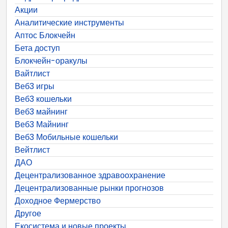
Акции
Аналитические инструменты
Аптос Блокчейн
Бета доступ
Блокчейн-оракулы
Вайтлист
Веб3 игры
Веб3 кошельки
Веб3 майнинг
Веб3 Майнинг
Веб3 Мобильные кошельки
Вейтлист
ДАО
Децентрализованное здравоохранение
Децентрализованные рынки прогнозов
Доходное Фермерство
Другое
Екосистема и новые проекты