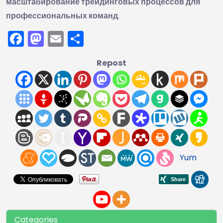
масштабирование трейдинговых процессов для
профессиональных команд
.
Facebook
Mastodon
Email
Отправить
Repost
Yum
Categories