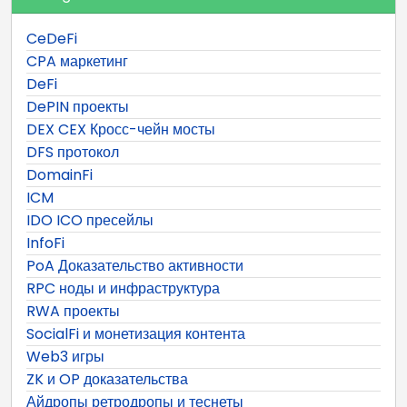
CeDeFi
CPA маркетинг
DeFi
DePIN проекты
DEX CEX Кросс-чейн мосты
DFS протокол
DomainFi
ICM
IDO ICO пресейлы
InfoFi
PoA Доказательство активности
RPC ноды и инфраструктура
RWA проекты
SocialFi и монетизация контента
Web3 игры
ZK и OP доказательства
Айдропы ретродропы и теснеты