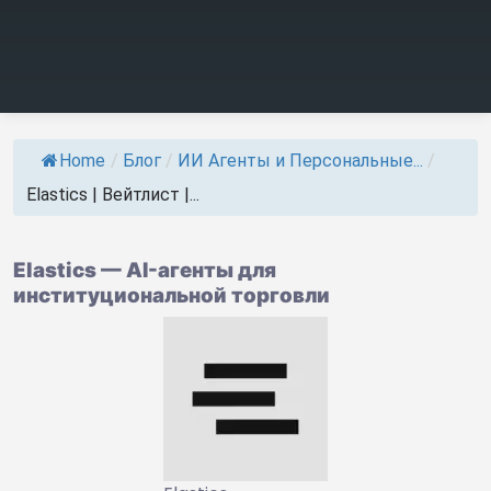
Home
/
Блог
/
ИИ Агенты и Персональные...
/
Elastics | Вейтлист |...
Elastics — AI-агенты для
институциональной торговли