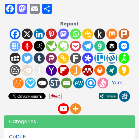
Facebook
Mastodon
Email
Отправить
Repost
Yum
Categories
CeDeFi