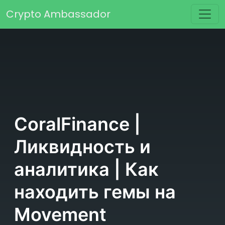
Перейти к содержимому
Crypto Ambassador
Основная навигация
CoralFinance |
Ликвидность и
аналитика | Как
находить гемы на
Movement