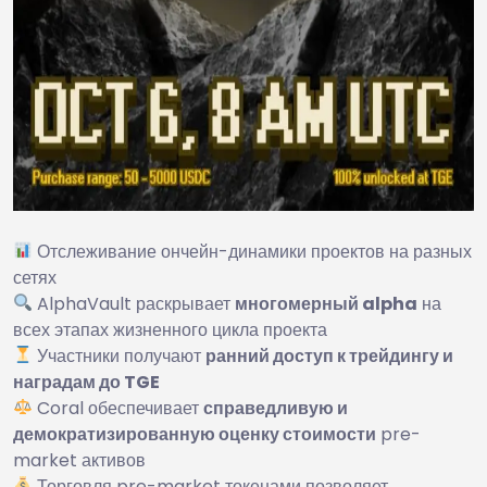
Отслеживание ончейн-динамики проектов на разных
сетях
AlphaVault раскрывает
многомерный alpha
на
всех этапах жизненного цикла проекта
Участники получают
ранний доступ к трейдингу и
наградам до TGE
Coral обеспечивает
справедливую и
демократизированную оценку стоимости
pre-
market активов
Торговля pre-market токенами позволяет