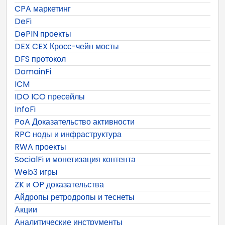
CPA маркетинг
DeFi
DePIN проекты
DEX CEX Кросс-чейн мосты
DFS протокол
DomainFi
ICM
IDO ICO пресейлы
InfoFi
PoA Доказательство активности
RPC ноды и инфраструктура
RWA проекты
SocialFi и монетизация контента
Web3 игры
ZK и OP доказательства
Айдропы ретродропы и теснеты
Акции
Аналитические инструменты