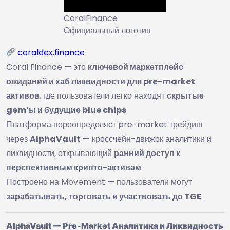
CoralFinance
Официальный логотип
coraldex.finance
Coral Finance — это
ключевой маркетплейс
ожиданий и хаб ликвидности для pre-market
активов
, где пользователи легко находят
скрытые
gem’ы и будущие blue chips
.
Платформа переопределяет pre-market трейдинг
через
AlphaVault
— кроссчейн-движок аналитики и
ликвидности, открывающий
ранний доступ к
перспективным крипто-активам
.
Построено на Movement — пользователи могут
зарабатывать, торговать и участвовать до TGE
.
AlphaVault — Pre-Market Аналитика и Ликвидность