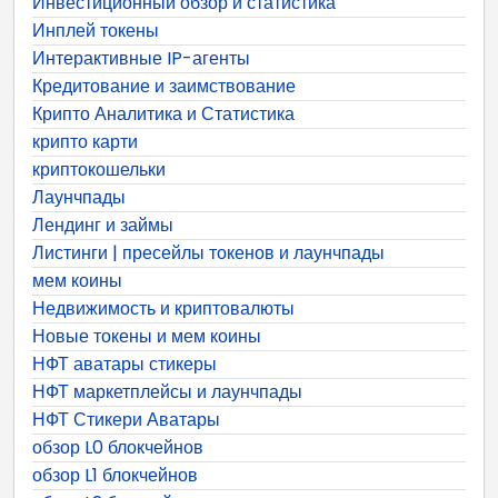
Инвестиционный обзор и статистика
Инплей токены
Интерактивные IP-агенты
Кредитование и заимствование
Крипто Аналитика и Статистика
крипто карти
криптокошельки
Лаунчпады
Лендинг и займы
Листинги | пресейлы токенов и лаунчпады
мем коины
Недвижимость и криптовалюты
Новые токены и мем коины
НФТ аватары стикеры
НФТ маркетплейсы и лаунчпады
НФТ Стикери Аватары
обзор L0 блокчейнов
обзор L1 блокчейнов