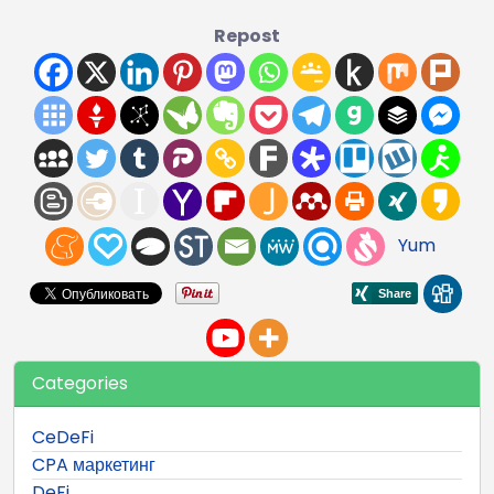
Repost
Yum
Categories
CeDeFi
CPA маркетинг
DeFi