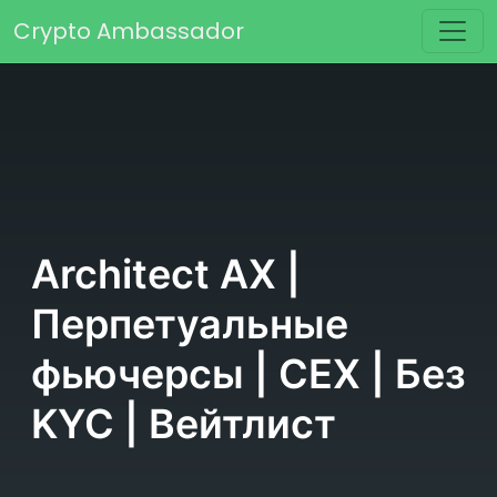
Перейти к содержимому
Crypto Ambassador
Основная навигация
Architect AX |
Перпетуальные
фьючерсы | CEX | Без
KYC | Вейтлист