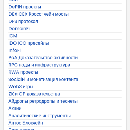
DePIN проекты
DEX CEX Кросс-чейн мосты
DFS протокол
DomainFi
ICM
IDO ICO пресейлы
InfoFi
PoA Доказательство активности
RPC ноды и инфраструктура
RWA проекты
SocialFi и монетизация контента
Web3 игры
ZK и OP доказательства
Айдропы ретродропы и теснеты
Акции
Аналитические инструменты
Аптос Блокчейн