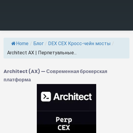
Home
/
Блог
/
DEX CEX Кросс-чейн мосты
/
Architect AX | Перпетуальные...
Architect (AX) — Современная брокерская
платформа