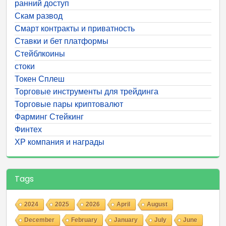
ранний доступ
Скам развод
Смарт контракты и приватность
Ставки и бет платформы
Стейблкоины
стоки
Токен Сплеш
Торговые инструменты для трейдинга
Торговые пары криптовалют
Фарминг Стейкинг
Финтех
ХР компания и награды
Tags
2024
2025
2026
April
August
December
February
January
July
June