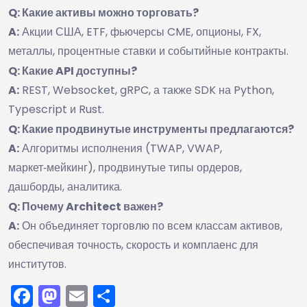
Q: Какие активы можно торговать?
A:
Акции США, ETF, фьючерсы CME, опционы, FX,
металлы, процентные ставки и событийные контракты.
Q: Какие API доступны?
A:
REST, Websocket, gRPC, а также SDK на Python,
Typescript и Rust.
Q: Какие продвинутые инструменты предлагаются?
A:
Алгоритмы исполнения (TWAP, VWAP,
маркет‑мейкинг), продвинутые типы ордеров,
дашборды, аналитика.
Q: Почему Architect важен?
A:
Он объединяет торговлю по всем классам активов,
обеспечивая точность, скорость и комплаенс для
институтов.
Facebook
Mastodon
Email
Отправить