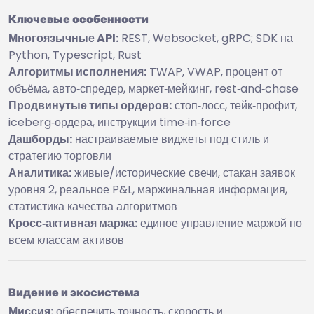
Ключевые особенности
Многоязычные API:
REST, Websocket, gRPC; SDK на
Python, Typescript, Rust
Алгоритмы исполнения:
TWAP, VWAP, процент от
объёма, авто‑спредер, маркет‑мейкинг, rest‑and‑chase
Продвинутые типы ордеров:
стоп‑лосс, тейк‑профит,
iceberg‑ордера, инструкции time‑in‑force
Дашборды:
настраиваемые виджеты под стиль и
стратегию торговли
Аналитика:
живые/исторические свечи, стакан заявок
уровня 2, реальное P&L, маржинальная информация,
статистика качества алгоритмов
Кросс‑активная маржа:
единое управление маржой по
всем классам активов
Видение и экосистема
Миссия:
обеспечить точность, скорость и