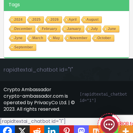
Tags
2024
2025
2026
April
August
December
February
January
July
June
Jyne
March
May
November
October
September
rapidtextai_chatbot id="1"
Crypto Ambassador
[rapidtextai_chatbot 
crypto-ambassador.com is
id="1"]
operated by PrivacyCo Ltd. | ©
GeekyBot
2023. All rights reserved.
онлайн
[rapidtextai_chatbot id="1"]