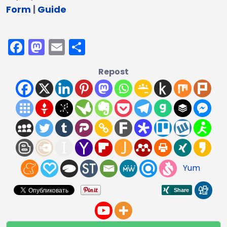
Form
|
Guide
Facebook
Mastodon
Email
Отправить
Repost
Yum