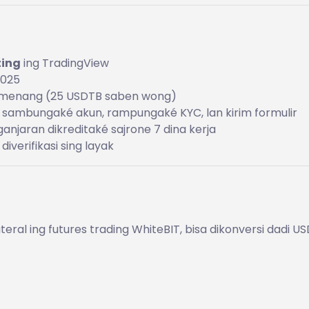
ting
ing TradingView
2025
emenang (25 USDTB saben wong)
w, sambungaké akun, rampungaké KYC, lan kirim formulir
jaran dikreditaké sajrone 7 dina kerja
diverifikasi sing layak
ral ing futures trading WhiteBIT, bisa dikonversi dadi US