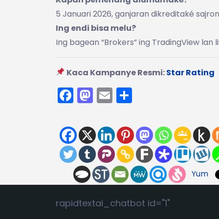
5 Januari 2026, ganjaran dikreditaké sajron
Ing endi bisa melu?
Ing bagean “Brokers” ing TradingView lan l
Kaca Kampanye Resmi:
Star Rating
Facebook
Mastodon
Email
Share
Yum
rapidtextai_chatbot id="1"