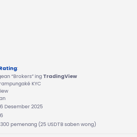
 Rating
:
gean “Brokers” ing
TradingView
n rampungaké KYC
View
gan
26 Desember 2025
26
 300 pemenang (25 USDTB saben wong)