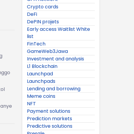
Crypto cards
DeFi
DePIN projets
Early access Waitlist White
list
FinTech
GameWeb3Jawa
g
Investment and analysis
L1 Blockchain
anggo
Launchpad
Launchpads
Lending and borrowing
ol
Meme coins
NFT
panye
Payment solutions
Prediction markets
Predictive solutions
Presale