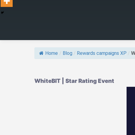
Home
/
Blog
/
Rewards campaigns XP
/
W
WhiteBIT | Star Rating Event