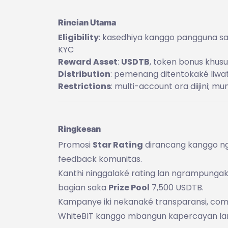
Rincian Utama
Eligibility
: kasedhiya kanggo pangguna sak
KYC
Reward Asset
:
USDTB
, token bonus khusu
Distribution
: pemenang ditentokaké liwat
Restrictions
: multi-account ora diijini; m
Ringkesan
Promosi
Star Rating
dirancang kanggo ng
feedback komunitas.
Kanthi ninggalaké rating lan ngrampunga
bagian saka
Prize Pool
7,500 USDTB.
Kampanye iki nekanaké transparansi, compl
WhiteBIT kanggo mbangun kapercayan la