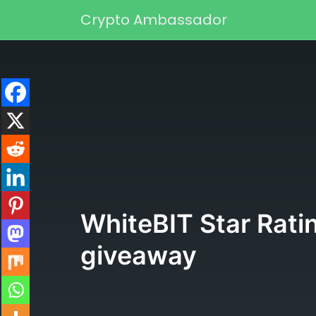
Skip to content
Crypto Ambassador
Main Navigation
WhiteBIT Star Ratin
giveaway