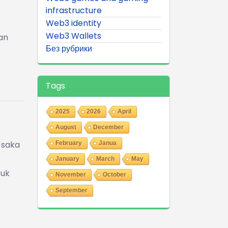
infrastructure
Web3 identity
Web3 Wallets
an
Без рубрики
Tags
2025
2026
April
August
December
 saka
February
Janua
January
March
May
tuk
November
October
September