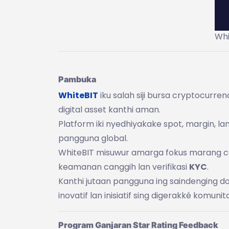
Whi
Pambuka
WhiteBIT
iku salah siji bursa cryptocurr
digital asset kanthi aman.
Platform iki nyedhiyakake spot, margin, la
pangguna global.
WhiteBIT misuwur amarga fokus marang com
keamanan canggih lan verifikasi
KYC
.
Kanthi jutaan pangguna ing saindenging 
inovatif lan inisiatif sing digerakké komunit
Program Ganjaran Star Rating Feedback