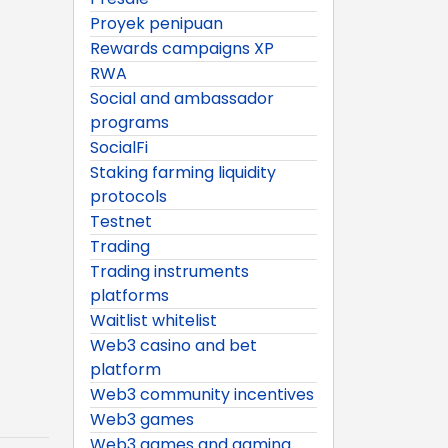
Proyek penipuan
Rewards campaigns XP
RWA
Social and ambassador
programs
SocialFi
Staking farming liquidity
protocols
Testnet
Trading
Trading instruments
platforms
Waitlist whitelist
Web3 casino and bet
platform
Web3 community incentives
Web3 games
Web3 games and gaming