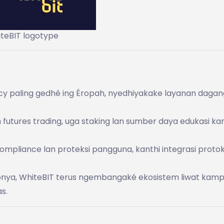
teBIT logotype
ency paling gedhé ing Éropah, nyedhiyakake layanan dagan
n futures trading, uga staking lan sumber daya edukasi k
pliance lan proteksi pangguna, kanthi integrasi protok
donya, WhiteBIT terus ngembangaké ekosistem liwat kam
as.