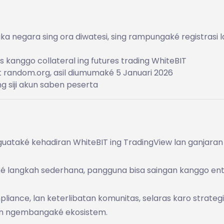
a negara sing ora diwatesi, sing rampungaké registrasi l
s kanggo collateral ing futures trading WhiteBIT
 random.org, asil diumumaké 5 Januari 2026
ung siji akun saben peserta
uataké kehadiran WhiteBIT ing TradingView lan ganjaran
ké langkah sederhana, pangguna bisa saingan kanggo en
iance, lan keterlibatan komunitas, selaras karo strategi
n ngembangaké ekosistem.