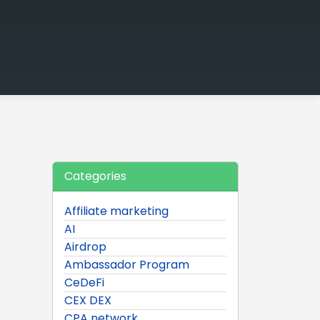
Categories
Affiliate marketing
AI
Airdrop
Ambassador Program
CeDeFi
CEX DEX
CPA network