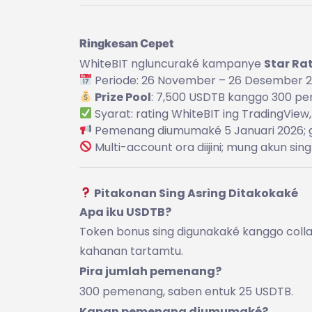
Ringkesan Cepet
WhiteBIT ngluncuraké kampanye
Star Ra
Periode: 26 November – 26 Desember 
Prize Pool
: 7,500 USDTB kanggo 300 p
Syarat: rating WhiteBIT ing TradingVie
Pemenang diumumaké 5 Januari 2026; gan
Multi-account ora diijini; mung akun sing 
Pitakonan Sing Asring Ditakokaké
Apa iku USDTB?
Token bonus sing digunakaké kanggo collate
kahanan tartamtu.
Pira jumlah pemenang?
300 pemenang, saben entuk 25 USDTB.
Kapan pemenang diumumaké?