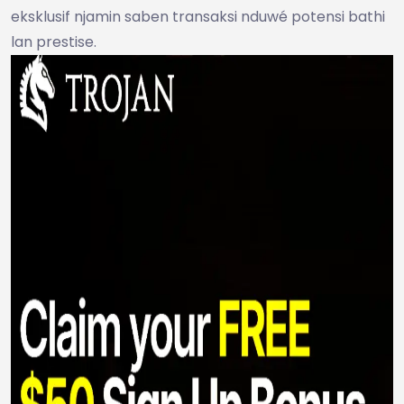
eksklusif njamin saben transaksi nduwé potensi bathi
lan prestise.