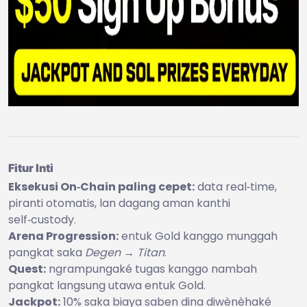
Fitur Inti
Eksekusi On‑Chain paling cepet:
data real‑time,
piranti otomatis, lan dagang aman kanthi
self‑custody.
Arena Progression:
entuk Gold kanggo munggah
pangkat saka
Degen → Titan
.
Quest:
ngrampungaké tugas kanggo nambah
pangkat langsung utawa entuk Gold.
Jackpot:
10% saka biaya saben dina diwènèhaké