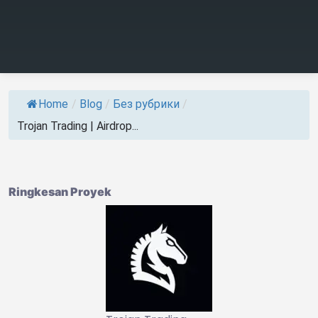
Home
/
Blog
/
Без рубрики
/
Trojan Trading | Airdrop...
Ringkesan Proyek