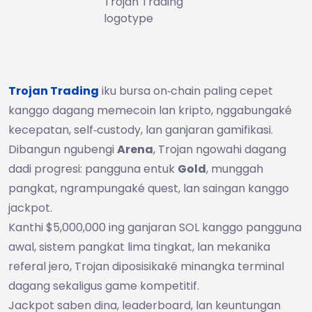
Trojan Trading
logotype
Trojan Trading
iku bursa on‑chain paling cepet
kanggo dagang memecoin lan kripto, nggabungaké
kecepatan, self‑custody, lan ganjaran gamifikasi.
Dibangun ngubengi
Arena
, Trojan ngowahi dagang
dadi progresi: pangguna entuk
Gold
, munggah
pangkat, ngrampungaké quest, lan saingan kanggo
jackpot.
Kanthi $5,000,000 ing ganjaran SOL kanggo pangguna
awal, sistem pangkat lima tingkat, lan mekanika
referal jero, Trojan diposisikaké minangka terminal
dagang sekaligus game kompetitif.
Jackpot saben dina, leaderboard, lan keuntungan