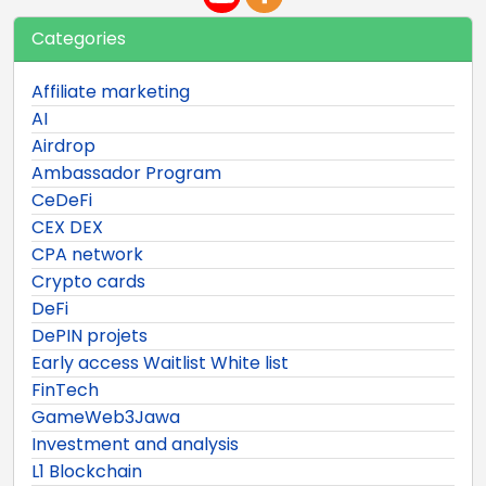
Categories
Affiliate marketing
AI
Airdrop
Ambassador Program
CeDeFi
CEX DEX
CPA network
Crypto cards
DeFi
DePIN projets
Early access Waitlist White list
FinTech
GameWeb3Jawa
Investment and analysis
L1 Blockchain