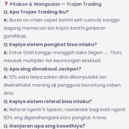
Pitakon & Wangsulan — Trojan Trading
Q: Apa Trojan Trading iku?
A:
Bursa on‑chain cepet kanthi self‑custody kanggo
dagang memecoin lan kripto kanthi ganjaran
gamifikasi.
Q: Kepiye sistem pangkat bisa mlaku?
A:
Entuk Gold kanggo munggah saka
Degen → Titan
,
mbukak multiplier lan keuntungan eksklusif.
Q: Apa sing dimaksud Jackpot?
A:
10% saka biaya saben dina dikumpulaké lan
diwènèhaké marang siji pangguna beruntung saben
dina.
Q: Kepiye sistem referal bisa mlaku?
A:
Referal nganti 5 lapisan, nawakaké bagi hasil nganti
50% sing digandhengaké karo pangkat Arena.
Q: Ganjaran apa sing kasedhiya?