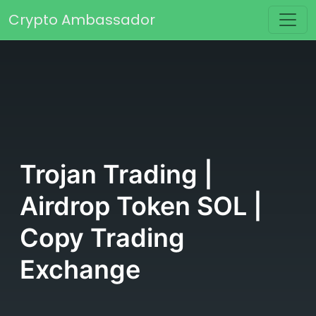
Skip to content
Crypto Ambassador
Main Navigation
Trojan Trading |
Airdrop Token SOL |
Copy Trading
Exchange